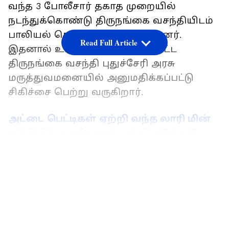
வந்த 3 போலீசார் தகாத முறையில்
நடந்துக்கொண்டு திருநங்கை வசந்தியிடம்
பாலியல் தொந்தரவு செய்துள்ளனர்.
Read Full Article
இதனால் உடல் நலம் பாதிக்கப்பட்ட
திருநங்கை வசந்தி புதுச்சேரி அரசு
மருத்துவமனையில் அனுமதிக்கப்பட்டு
சிகிச்சை பெற்று வருகிறார்.
அட்டை பெட்டிகள் ஏற்றி வந்த லாரி மின்
கம்பியில் உரசியதால் பற்றி எரிந்த தீ;
பிரமிக்க வைத்த இளைஞரின் செயல்!
LATEST VIDEOS
இந்நிலையில் திருநங்கைக்கு பாலியல்
தொல்லை அளித்த 3-காவலர்கள் மீது
நடவடிக்கை எடுக்கக்கோரி 50-க்கும்