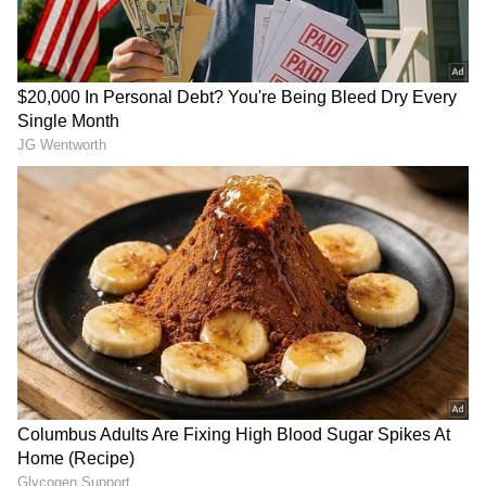
நம்பர் 1 டிரெண்டிங்கில் 'தக்காளி
வெற்றி கழகம்' பஸ்! யார் பாத்த
வேலைடா இது?