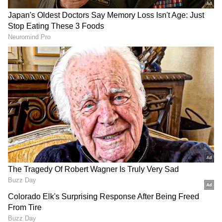
இதையும் படிங்க..
தீபாவளி
விடுமுறையில் குடும்பத்துடன் செல்ல
ஏற்ற இடம், அதுவும் குறைந்த செலவில்!
எங்கு தெரியுமா ?
LATEST VIDEOS
பேரவையில் பிரேமலதா
விளாசல்: விவசாயிகள் கடனை
தள்ளுபடி செய்யாத அரசுக்கு
கண்டனம்!
மேகதாட்டு விவகாரத்தில்
அரசின் மெத்தனப் போக்கைக்