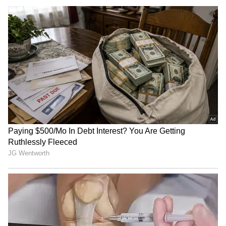
கடுமையாகத் தாக்கிய
பிரேமலதா விஜயகாந்த் !