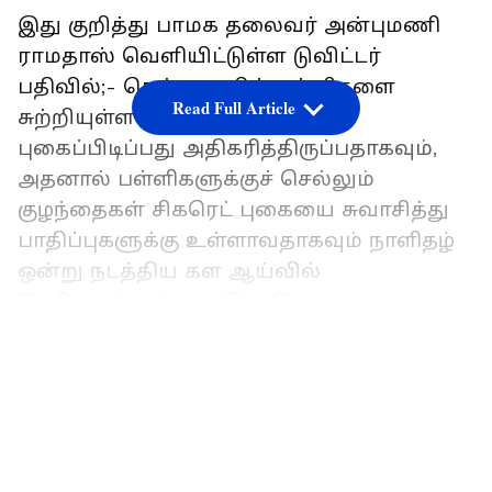
இது குறித்து பாமக தலைவர் அன்புமணி
ராமதாஸ் வெளியிட்டுள்ள டுவிட்டர்
பதிவில்;- சென்னையில் பள்ளிகளை
Read Full Article
சுற்றியுள்ள பொது இடங்களில்
புகைப்பிடிப்பது அதிகரித்திருப்பதாகவும்,
அதனால் பள்ளிகளுக்குச் செல்லும்
குழந்தைகள் சிகரெட் புகையை சுவாசித்து
பாதிப்புகளுக்கு உள்ளாவதாகவும் நாளிதழ்
ஒன்று நடத்திய கள ஆய்வில்
தெரியவந்துள்ளது. இது பெரும்
கவலையளிக்கிறது.
LATEST VIDEOS