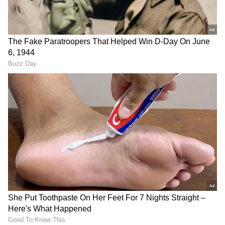
தமிழ்நாடு பட்ஜெட் கூட்டத்தொடர்:
சபாநாயகர் ஜே.சி.டி. பிரபாகரன்
செய்தியாளர் சந்திப்பு
ஒரு பாவமும் செய்யாத குழந்தைகள்
மற்றவர்கள் செய்யும் குற்றத்திற்காக
தண்டிக்கப்படக்கூடாது. அதற்காகத் தான்