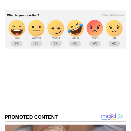
ABOUT THE AUTHOR
vinoth kumar
VK
வினோத்குமார் 10 ஆண்டுகளாக
செய்தித்துறையில் பணியாற்றி வரும் இவர்.
கடந்த 2018ம் ஆண்டு முதல் ஏசியாநெட் நியூஸ்
தமிழில் சப்-எடிட்டராக பணியாற்றி வருகிறார்.
சென்னை
டிஜிட்டல் மீடியா குறித்து நன்கு அனுபவம்
தமிழ்நாடு
கொண்டவர். தமிழ்நாடு, அரசியல், குற்றம்
Published :
Jan 31 2023, 07:52 AM IST
செய்திகளை எழுதுவதில் ஆர்வம் கொண்டவர்.
Follow Us