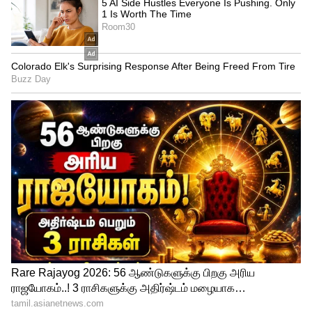
புகைத்தடை சட்டம் முறையாக
செயல்படுத்தப்படாதது தான் அனைத்து
சிக்கல்களுக்கும் காரணம் ஆகும்.
காந்தியடிகளின் பிறந்தநாளில்
நடைமுறைப்படுத்தப்பட்ட அந்த சட்டத்தை,
அவரது நினைவு நாளான
இன்றிலிருந்தாவது கடுமையாக
செயல்படுத்த வேண்டும்; குழந்தைகளைக்
காக்க வேண்டும் என்று அன்புமணி
கூறியுள்ளார்.