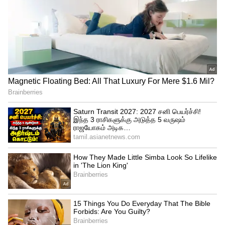
நடக்கும்? அலறவிடும் பிரமுகர்.!