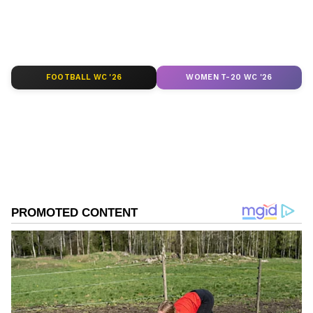
அதிமுக
டிஜிட்டல் மீடியா குறித்து நன்கு அனுபவம்
எடப்பாடி பழனிசாமி
கொண்டவர். தமிழ்நாடு, அரசியல், குற்றம்
Published :
Jul 07 2022, 06:33 AM IST
செய்திகளை எழுதுவதில் ஆர்வம் கொண்டவர்.
Follow Us
FOOTBALL WC '26
WOMEN T-20 WC '26
DOWNLOAD APP