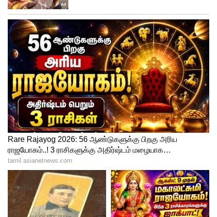
உதவிகேட்டு வந்த பெண்களை
மானபங்கப்படுத்தியதால் போக்சோ
சட்டத்தில் கைது செய்து சிறையில்
இருக்கவேண்டியவர். எடப்பாடி ஆட்சி இருந்த
காரணத்தாலும், அமைச்சராக இருந்த
காரணத்தாலும் இவர் மீது
வழக்குப்போடவில்லை. தொடர்ந்து இவர்
பேசுவார் என்றால் அவர் செய்கிற