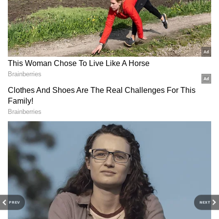
RECOMMENDED STORIES
CM Vijay Says No Entry:
ஜனநாயகன்
அப்போ "அல்வா"தானா.!
தயாரிப்பாளருக்கு
அதிமுக முன்னாள்
முக்கிய அரசு பதவி!
அமைச்சர்களுக்கு "நோ
விஜய் முடிவின்
என்ட்ரி"? கதவை இழுத்து
பின்னணி இதுதான்!
மூடிய முதல்வர் விஜய்.?!
பரபரப்பு தகவல்!
PREV
NEXT