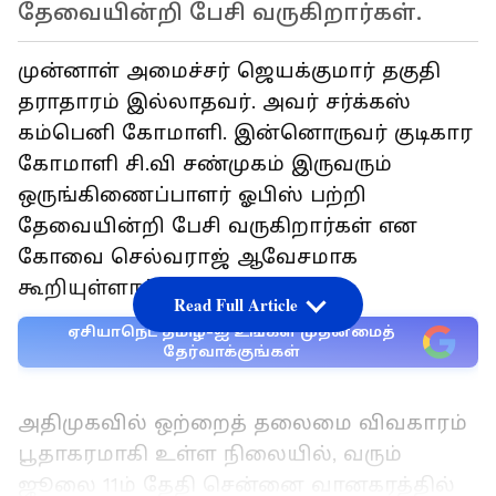
தேவையின்றி பேசி வருகிறார்கள்.
முன்னாள் அமைச்சர் ஜெயக்குமார் தகுதி
தராதாரம் இல்லாதவர். அவர் சர்க்கஸ்
கம்பெனி கோமாளி. இன்னொருவர் குடிகார
கோமாளி சி.வி சண்முகம் இருவரும்
ஒருங்கிணைப்பாளர் ஓபிஸ் பற்றி
தேவையின்றி பேசி வருகிறார்கள் என
கோவை செல்வராஜ் ஆவேசமாக
கூறியுள்ளார்.
Read Full Article
ஏசியாநெட் தமிழ்-ஐ உங்கள் முதன்மைத்
தேர்வாக்குங்கள்
அதிமுகவில் ஒற்றைத் தலைமை விவகாரம்
பூதாகரமாகி உள்ள நிலையில், வரும்
ஜூலை 11ம் தேதி சென்னை வானகரத்தில்