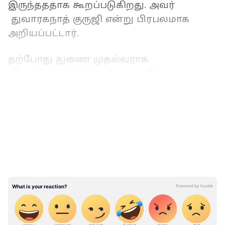
இருந்தததாக கூறப்படுகிறது. அவர்
துவாரகநாத் குருஜி என்று பிரபலமாக
அறியப்பட்டார்.
தற்போது துணை முதல்வராக
நியமிக்கப்பட்டுள்ள சிவகுமாரின்
ஜாதகத்தின் படி, இன்னும் 'ராஜ யோகம்'
LATEST VIDEOS
அமையாததால், காங்கிரஸ் மேலிடம்
வழங்கிய ஃபார்முலாவை ஏற்குமாறு
துவாரகாநாத் அறிவுறுத்தியதாக
சிவகுமாரின் குடும்பத்திற்கு நெருக்கமான
வட்டாரங்கள் தெரிவிக்கின்றன. ஒரு
ராஜாவைப் போலவே, புகழ், செழிப்பு,
செல்வம், நற்பெயர் மற்றும் வாழ்க்கையில்
ஆசைகளை நிறைவேற்றும் காலமே
ராஜயோகம் என்று அழைக்கப்படுகிறது.