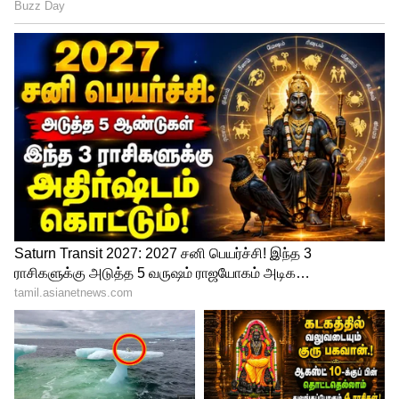
ஏராளமான அரசியல் தலைவர்களுக்கு
மிகவும் பிரபலமான ஜோதிட வழிகாட்டி
மற்றும் ஆன்மீக தத்துவஞானி
துவாரகாநாத்தின் ஆலோசனையை
அடிக்கடி பெற்று வருகிறார்.
முன்னாள் முதல்வர்களான தேவராஜ் அர்ஸ்,
எஸ்.எம்.கிருஷ்ணா, தரம் சிங் மற்றும்
எச்.டி.குமாரசாமி ஆகியோர் தங்களது
தனிப்பட்ட மற்றும் அரசியல் வாழ்க்கையில்
முக்கியமான முடிவுகளை எடுப்பதற்கு முன்
அவரது ஆலோசனையைப்
பெற்றுள்ளனர்.
1978-ல் சிக்கமகளூர்
தொகுதியில் இந்திரா காந்தி வெற்றி
பெறுவார் என்று கணித்த ஜோதிடர்,