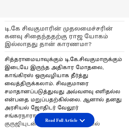
டி.கே சிவகுமாரின் முதலமைச்சரின்
கனவு சிதைந்ததற்கு ராஜ யோகம்
இல்லாதது தான் காரணமா?
சித்தராமையாவுக்கும் டி.கே.சிவகுமாருக்கும்
இடையே இருந்த அதிகார மோதலை,
காங்கிரஸ் ஒருவழியாக தீர்த்து
வைத்திருக்கலாம். சிவகுமாரை
சமாதானப்படுத்துவது அவ்வளவு எளிதல்ல
என்பதை மறுப்பதற்கில்லை. ஆனால் தனது
அரசியல் ஜோதிடர் வேலூர்
சங்கரநாராயணன் துவாரகநாத்
Read Full Article
குருஜியுடன் தொடர்ந்து தொடர்பில்