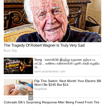
பிறகு, தனது ட்விட்டரில் பதிவிட்ட சிவகுமார்
மாநிலத்தின் பாதுகாப்பான எதிர்காலமே
காங்கிரஸின் முன்னுரிமை என்று ட்வீட்
செய்தார், மேலும் பெரும்பான்மையுடன்
வாக்களித்த மக்களுக்கு கட்சி தனது
வாக்குறுதிகளை வழங்குவதற்கு உதவ
உறுதிபூண்டிருப்பதாகவும் கூறியிருந்தார்.
சிவக்குமாருக்கு துணை முதல்வர்
பதவியுடன் சேர்த்து 6 அமைச்சர்கள்
வழங்கப்பட்டுள்ளதாக காங்கிரஸ்
வட்டாரங்கள் தெரிவிக்கின்றன.
சிவகுமார்
ஜோதிடம், எண் கணிதம் ஆகியவற்றில்
தீவிர நம்பிக்கை கொண்டவர், மேலும்
கர்நாடகா மற்றும் நாடு முழுவதும் உள்ள