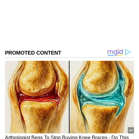
சி.வி.சண்முகம்..!
கடந்த 2018ம் ஆண்டு முதல் ஏசியாநெட் நியூஸ்
தமிழில் சப்-எடிட்டராக பணியாற்றி வருகிறார்.
அதிமுக
டிஜிட்டல் மீடியா குறித்து நன்கு அனுபவம்
திமுக
எடப்பாடி பழனிசாமி
மு. க. ஸ்டாலின்
கொண்டவர். தமிழ்நாடு, அரசியல், குற்றம்
Published :
Jan 21 2023, 10:58 AM IST
செய்திகளை எழுதுவதில் ஆர்வம் கொண்டவர்.
Follow Us