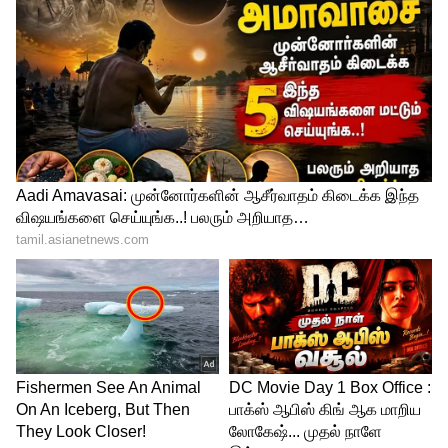
இதையும் படிங்க;-
நின்றால் விளம்பரம்,
நடந்தால் விளம்பரம்,..! தவறான புள்ளி
விவரங்களை வெளியிடும் ஸ்டாலின்-
விளாசும் எடப்பாடி