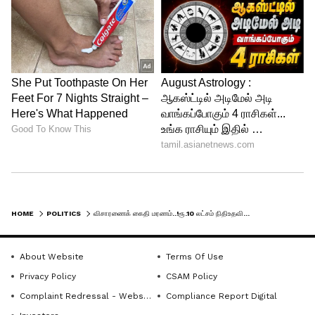
ரூ.10 லட்சம் இழப்பீடு
HOME
POLITICS
விசாரணைக் கைதி மரணம்..!ரூ.10 லட்சம் நிதிஉதவி... தவறு செய்தவர்கள் தண்டிக்கப்படுவார்கள்.! மு.க.ஸ்டாலின் உறுதி
ஆகவே, விக்னேஷ் மரணம் தொடர்பாக
சட்டப்படியான அனைத்து
About Website
Terms Of Use
நடவடிக்கைகளையும் முறையாக அரசு
Privacy Policy
CSAM Policy
எடுத்து வருகிறது. ஆட்சியில் இருந்தாலும்,
Complaint Redressal - Website
Compliance Report Digital
இல்லாவிட்டாலும் திராவிட முன்னேற்றக்