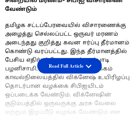
சிறையில் மரணம்- சிபிஐ விசாரணை
வேண்டும்
தமிழக சட்டப்பேரவையில் விசாரணைக்கு
அழைத்து செல்லப்பட்ட ஒருவர் மரணம்
அடைந்தது குறித்து கவன ஈர்ப்பு தீர்மானம்
கொண்டு வரப்பட்டது. இந்த தீர்மானத்தில்
பேசிய எதிர்கட்சி தலைவர் எடப்பாடி
Read Full Article
பழனிசாமி, சென்னை, புரசைவாக்கம்
காவல்நிலையத்தில் விக்னேஷ் உயிரிழப்பு
தொடர்பான வழக்கை சிபிஐயிடம்
ஒப்படைக்க வேண்டும். விக்னேஷின்
குடும்பத்தில் ஒருவருக்கு அரசு வேலை
மற்றும் இழப்பீடு வழங்க வேண்டும் என
வலியுறுத்தியிருந்தார். இதற்கு தமிழக
முதலமைச்சர் மு.க.ஸ்டாலின் பதில் அளித்து
LATEST VIDEOS
பேசினார் அப்போது சென்னை மாநகரக்