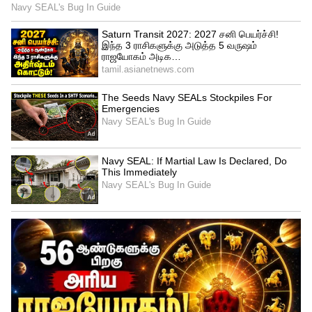
செய்யப்பட்டிருக்கிறது பிரேத பரிசோதனை
முடிவுற்ற பின்னர் 20-4-2022 அன்றே
உறவினர்களிடம் முறைப்படி
விக்னேஷினுடைய உடல்
ஒப்படைக்கப்பட்டிருக்கிறது.இந்த வழக்கு
சந்தேக மரண வழக்காகப் பதிவு
செய்யப்பட்டு, விசாரணையில் உள்ள
நிலையில் தலைமைச் செயலக காலனி
காவல் நிலைய உதவி ஆய்வாளர் புகழும்
பெருமாள், காவலர் பொன்ராஜ் ஊர்க்
காவல் படைக் காவலர் தீபக் ஆகியோர்
தற்காலிகப் பணி நீக்கம்
செய்யப்பட்டிருக்கிறார்கள். மேலும் காவல்
துறை இயக்குநர் அவர்கள் மேல்
விசாரணைக்காக இவ்வழக்கினை 24-4-2022
அன்று சி.பி.சி.ஐ.டி-க்கு மாற்றம் செய்து