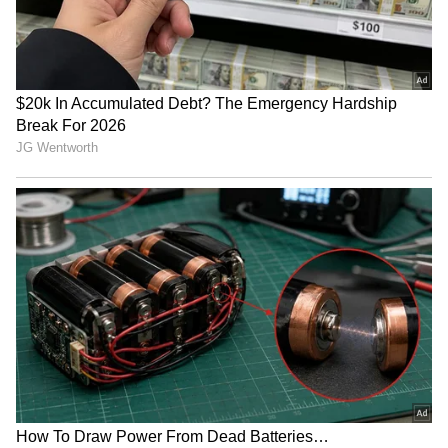
மருத்துவமனைக்கு அவரைக் கொண்டு
சென்றிருக்கிறார்கள். அங்கிருந்து மேல்
சிகிச்சைக்காக கீழ்ப்பாக்கம் அரசு
மருத்துவமனைக்கு அவர் கொண்டு
செல்லப்பட்டிருக்கிறார். ஆனால் அங்கு
அவரைப் பரிசோதித்த மருத்துவர்கள் அவர்
இறந்த நிலையில் கொண்டு வரப்பட்டதாகத்
தெரிவித்துள்ளனர்.இதனைத் தொடர்ந்து,
விக்னேஷ் இறப்பு குறித்து “சந்தேக மரணம்"
என முறைப்படி வழக்குப் பதிவு செய்து
மேஜிஸ்ட்ரேட் விசாரணை நடைபெற்று
வருகிறது விக்னேஷினுடைய உடல் 201-4-
2022 அன்று மேஜிஸ்ட்ரேட் அவர்கள்
முன்னிலையில் மருத்துவக் குழுவினரால்
பிணக் கூராய்வு செய்யப்பட்டிருக்கிறது.
இது வீடியோ மூலமும் பதிவு