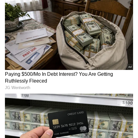
கலைஞரை கொண்டாட
காரணம் இதுதான்.!
பேரவையில் பிரேமலதா
விளாசல்: விவசாயிகள் கடனை
தள்ளுபடி செய்யாத அரசுக்கு
கண்டனம்!
மேகதாட்டு விவகாரத்தில்
அரசின் மெத்தனப் போக்கைக்
கடுமையாகத் தாக்கிய
சிபிசிஐடிக்கு வழக்கு மாற்றம்
பிரேமலதா விஜயகாந்த் !
அடுத்த நாள் காலை அதாவது 19-4-2022
அன்று காலை இருவருக்கும் உணவு
வழங்கப்பட்டிருக்கிறது. காலை. உணவு
சாப்பிட்டபின், காலை விக்னேஷ்க்கு
திடீரென்று வாந்தி வலிப்பு வந்திருக்கிறது
உடனே அருகில் இருக்கக்கூடிய தனியார்