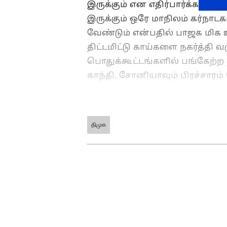
இருக்கும் என எதிர்பார்க்கப்டு
இருக்கும் ஒரே மாநிலம் கர்நாட
வேண்டும் என்பதில் பாஜக மிக
திட்டமிட்டு காய்களை நகர்த்தி வர
பொதுக்கூட்டங்களில் பங்கேற்ற த
காந்தி, சோனியாவும் பிரச்சாரம்
திமுக
ABOUT THE AUTHOR
Ajmal Khan
AK
அஜ்மல்கான், பிரபல தொலைக்க
பணிபுரிந்துள்ளார். 20வருட
கடந்த 3 ஆண்டுகளாக ஏசியா 
சார்ந்த செய்திகளையும் எழுதி