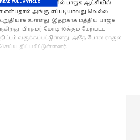
READ FULL ARTICLE
கிறது. தென்மாநிலங்களில் பாஜக ஆட்சியில்
கா என்பதால் அங்கு எப்படியாவது வெல்ல
 உறுதியாக உள்ளது. இதற்காக மத்திய பாஜக
ுகிறது. பிரதமர் மோடி 10க்கும் மேற்பட்ட
ிட்டம் வகுக்கப்பட்டு்ள்ளது. அதே போல ராகுல்
 செய்ய திட்டமிட்டுள்ளனர்.
ாட்சிகளில் மூத்த மற்றும் சிறப்பு செய்தியாளராக
ங்களாக செய்தித்துறையில் பணியாற்றி வரும் இவர்,
நெட் இணையதளத்தில் தமிழ்நாடு மற்றும் அரசியல்
 வருகிறார்.