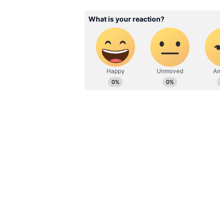
காங்கிரஸ் வெற்றி பெறும்.?
இதனிடையே தேர்தலுக்கு முந்தைய 
இடங்களில் வெல்லும் என்றும், 
கணிக்கப்பட்டுள்ளது. கருத்து க
வேட்பாளர்களை பார்த்து, பார்
திட்டமிட்டுள்ளது. இது தொடர்பா
பொம்மை முழுமையான வேட்பாளர்
குழுவின் ஒப்புதலுக்கு அனுப்பப
வெளியாகும் என கூறியிருந்தார்
அதிமுகவும் போட்டியிட திட்டமி
போட்டியிட்டால் 10 தொகுதிகளில்