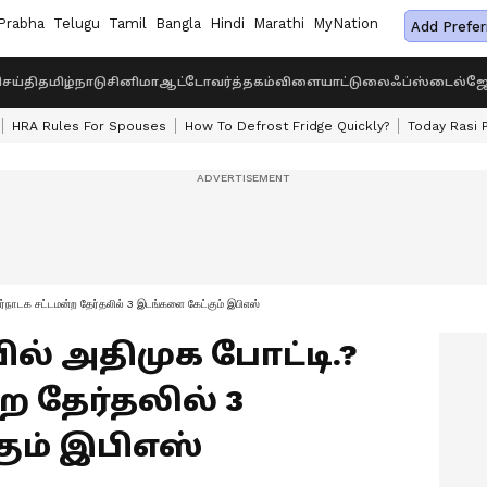
Prabha
Telugu
Tamil
Bangla
Hindi
Marathi
MyNation
Add Prefer
ெய்தி
தமிழ்நாடு
சினிமா
ஆட்டோ
வர்த்தகம்
விளையாட்டு
லைஃப்ஸ்டைல்
ஜோ
HRA Rules For Spouses
How To Defrost Fridge Quickly?
Today Rasi 
ர்நாடக சட்டமன்ற தேர்தலில் 3 இடங்களை கேட்கும் இபிஎஸ்
ல் அதிமுக போட்டி.?
ற தேர்தலில் 3
ும் இபிஎஸ்