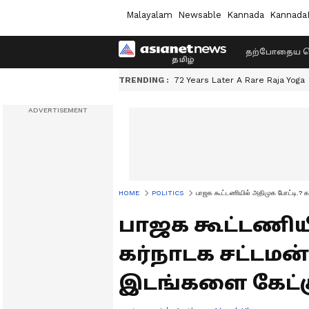
Malayalam
Newsable
Kannada
Kannada
தற்போதைய ச
TRENDING :
72 Years Later A Rare Raja Yoga
HOME
POLITICS
பாஜக கூட்டணியில் அதிமுக போட்டி.? க
பாஜக கூட்டணியி
கர்நாடக சட்டமன்
இடங்களை கேட்க