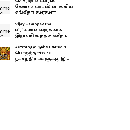
CM Vijay: டைவர்ஸ்
கேஸை வாபஸ் வாங்கிய
சங்கீதா! சமரசமா?
அரசியல் நிர்பந்தமா?
Vijay - Sangeetha:
பிரியமானவருக்காக
இறங்கி வந்த சங்கீதா
விஜய்.! தடைகளை
உடைத்து குடும்பத்தை
Astrology: நல்ல காலம்
ஒன்று சேர்த்தது யார்
பொறந்தாச்சு.! 6
தெரியுமா?!
நட்சத்திரங்களுக்கு இனி
அற்புத யோகம்.!
தொட்டதெல்லாம்
பொன்னாகும் நேரம்.!