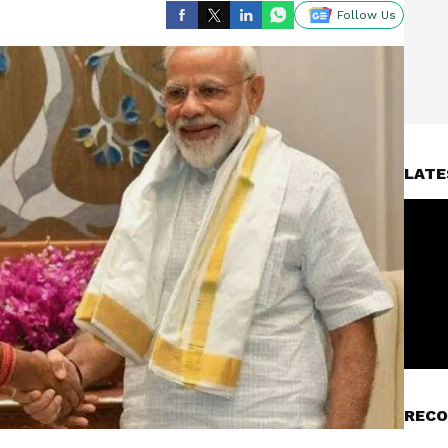
Follow Us
LATE
RECO