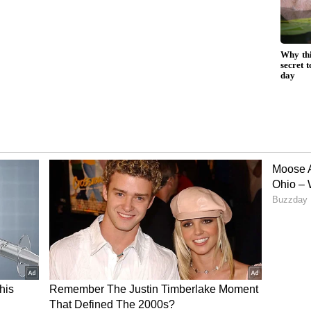
களூரு டூ சென்னைக்கு செல்ல 2 மணி
ரயிலை மிஞ்சும் வேகம் !!
்லாமல் விட்டுக்கொடுத்து, இணைந்து
ஆட்சியைத் தமிழகத்தில் கொண்டு வருவதற்கு
து. எனவே, இயற்கையாக இணைந்த இந்த
டம் புகட்டி, தீய சக்தியான திமுகவை ஆட்சிப்