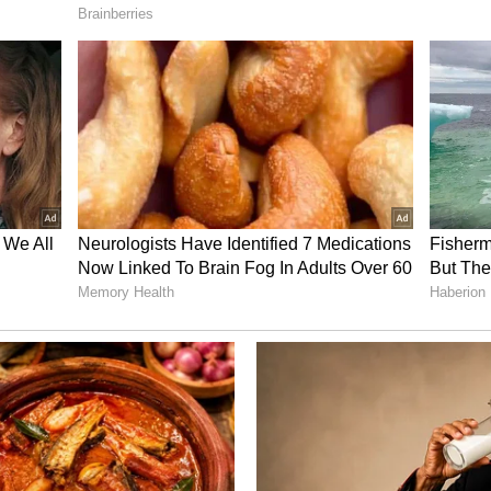
்கள் ஒருங்கிணைந்து செயல்படுவோம்” என்று
்சித்து பேசினார் டிடிவி தினகரன்.
் பேசியது, “எம்ஜிஆருக்கு பிடித்த 7 ஆம் தேதி
ு சகோதரர்களுக்கிடையே சிறு மனஸ்தாபங்கள்
் ஒன்றாகக் கூடியிருக்கின்றோம் என்றால்,
ொல்ல வேண்டும். எம்ஜிஆர், ஜெயலலிதாவின்
எண்ணங்களிலேயே, நாம் அனைவரும் ஒன்றாக
ன் உள்ளது. நாம் அனைவரும்
இயக்கத்தை வழிநடத்த வேண்டும்.
ுக்க வேண்டும் என்றுதான் எம்ஜிஆர்,