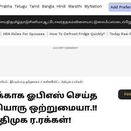
Prabha
Telugu
Tamil
Bangla
Hindi
Marathi
MyNation
Add Prefer
ெய்தி
தமிழ்நாடு
சினிமா
ஆட்டோ
வர்த்தகம்
விளையாட்டு
லைஃப்ஸ்டைல்
ஜோ
HRA Rules For Spouses
How To Defrost Fridge Quickly?
Today Rasi 
ரியம்.. இப்படியொரு ஒற்றுமையா.!! கண்ணீர்விட்ட அதிமுக ர.ரக்கள்!
க்காக ஓபிஎஸ் செய்த
FOO
டியொரு ஒற்றுமையா.!!
ிமுக ர.ரக்கள்!