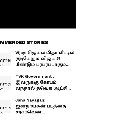
MMENDED STORIES
Vijay: ஜெயலலிதா வீட்டில்
குடியேறும் விஜய்.?!
மீண்டும் பரபரப்பாகும்
போயஸ்கார்டன்.!
TVK Government :
இவருக்கு கோபம்
வந்தால் தவெக ஆட்சி
கவிழுமாம்! யார்
தெரியுமா?
Jana Nayagan:
ஜனநாயகன் படத்தை
சரசரவென
வெட்டித்தள்ளிய
சென்சார்.?! நீக்கப்பட்ட 12
முக்கிய காட்சிகள்