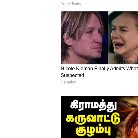
பொறுப்பிலிருந்து அகற்ற நாங
எடப்பாடி தரப்பை கடுமையாக விமர
அடுத்து பேசிய ஓ.பன்னீர்செல்வம
இன்று. ஒரு குடும்பத்தில் இர
இருந்தாலும், இங்கு நாமெல்லாம
வைத்திலிங்கத்திற்கு நன்றி ச
தூய தொண்டர்களின் ஆழமான 
இணைய வேண்டும் என்ற ஆசைதா
ஒற்றுமையுடன் ஒன்று சேர்ந்து 
அனைவருக்கும் நிறைவானதாக இர