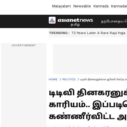
Malayalam
Newsable
Kannada
Kannada
தற்போதைய ச
TRENDING :
72 Years Later A Rare Raja Yoga
HOME
POLITICS
டிடிவி தினகரனுக்காக ஓபிஎஸ் செய்த கா
டிடிவி தினகரனு
காரியம்.. இப்ப
கண்ணீர்விட்ட அத