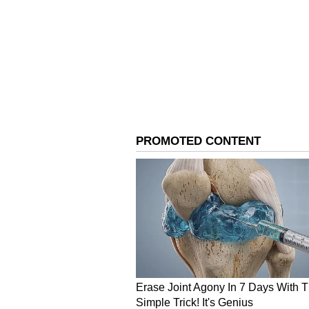
இதையும் படிங்க..
இனிமே பெங்
நேரம் போதும்.. வந்தே பாரத் 
அதனால்தான் பிரச்சினைகள் இல
பணியாற்றிய, ஜெயலலிதாவின் 
அமமுக-அதிமுக இணைந்துள்ள
இணைப்பால் துரோகிகளுக்குப் பா