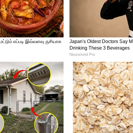
 தொடங்கி வழிநடத்தினார்கள். ஆனால்
. மீண்டும் அந்தச் சூழ்நிலை வருமோ ? வராதோ ?
 உள்ளனர். நாங்கள் செல்கின்ற இடங்களில்
த்தை ஒருங்கிணைக்க வேண்டும் என
ீண்டும் ஜெயலலிதாவின் ஆட்சியை தமிழகத்தில்
்ணம் தான் நமக்கு இருக்க வேண்டும்.
ு போடப்பட்டிருக்கிறது.