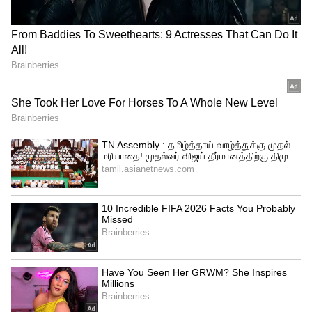
கொந்தளிப்பு! – திருப்பத்தூரில்
இஞ்சியுடன் வெல்லம் சேர்த்து சாப்பிடுவது
காங்கிரஸின் பிரம்மாண்ட
குளிர்காலத்தில் பல உடல் பிரச்சனைகளை
எதிர்ப்பு பேரணி!
தீர்க்க உதவும். குறிப்பாக தொண்டைப்புண்,
சளி, இருமல் ஆகியவை உடனடியாக
நீங்கும். டீயில் இஞ்சியும் வெல்லமும்
சேர்க்கலாம். எள் சேர்த்து செய்யும்
லட்டுவில் கூட சுக்கு பொடி அல்லது இஞ்சி
கலந்து உண்ணலாம். இதனால் நோய்
எதிர்ப்பு சக்தி அதிகமாகும்.
இதையும் படிங்க:
வெல்லத்தில் கலப்படம்;
போலியை சுலபமா கண்டுபிடிக்க இந்த '1'
டெக்னிக் போதும்!!