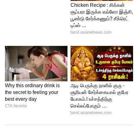
குளிர்கால சிற்றுண்டி என்றே சொல்லலாம்.
வேர்க்கடலையில் புரதச்சத்து, நல்ல
கொழுப்புகள் காணப்படுகின்றன. இதனை
வெல்லத்துடன் உண்ணும்போது உடலுக்கு
தேவையான ஆற்றல் கிடைக்கிறது.
குளிரிலிருந்து உடலை பாதுகாத்து
வெப்பமாக வைக்க வேர்கடலை உதவும்.
வெல்லமும் வேர்கடலையும் சேர்த்து
சாப்பிடும் போது உடலுக்கு அதிகமான
ஆற்றலும், தசைகள் வலுவாகவும் மாறும்.
நெய்யுடன் வெல்லம்:
பல்வேறு வயிற்றுப் பிரச்சனைகளை நீக்க
வெல்லத்தை நெய்யுடன் உண்ணலாம்.