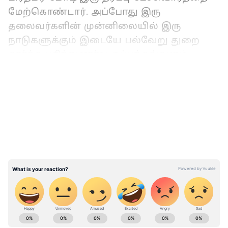
மேற்கொண்டார். அப்போது இரு
தலைவர்களின் முன்னிலையில் இரு
நாடுகளுக்கும் இடையே பல்வேறு துறை
சார்ந்த புரிந்துணர்வு ஒப்பந்தங்களும்
கையெழுத்தாகின. ஐக்கிய அரபு
LATEST VIDEOS
அமீரகத்தில் யுபிஐ சேவையை பிரதமர்
மோடி மற்றும் ஐக்கிய அரபு அமீரக அதிபர்
ஷேக் முகமது பின் சயீத் அல் நஹ்யான்
ஆகியோர் அறிமுகப்படுத்தினர். தொடர்ந்து,
பிரதமர் மோடிக்கு வரவேற்பு அளிக்கும்
‘அஹ்லான் மோடி’ எனும் இந்திய
சமூகத்தினர் ஏற்பாடு செய்திருந்த
நிகழ்ச்சியில் பிரதமர் மோடி கலந்து
கொண்டு பேசினார்.
ABOUT THE AUTHOR