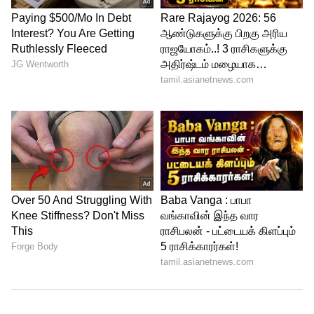
இறையாண்மைக்கு முன்னுரிமை
கொடுப்பதோடு சர்வதேச சட்டத்தின்
கண்ணியத்தையும் பேண வேண்டும்
எனவும் பிரதமர் மோடி வலியுறுத்தினார்.
சமூக மற்றும் நிதி உள்ளடக்கம் எங்கள்
அரசாங்கத்தின் முன்னுரிமையாக உள்ளது
என குறிப்பிட்ட பிரதமர் மோடி, இதன்
காரணமாக இன்று இந்தியாவில் வங்கிக்
கணக்கு இல்லாத 50 கோடிக்கும்
அதிகமானோர் வங்கிக் கணக்கு
ஆரம்பித்துள்ளனர். இது இந்தியாவை
ஃபின்டெக் மற்றும் டிஜிட்டல் பேமெண்ட்
துறைகளில் முன்னோக்கி கொண்டு
சென்றுள்ளது என்றார்.பெண்கள்