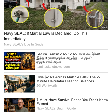
சீர்திருத்தம் இருக்க வேண்டாமா? என
கேள்வி எழுப்பிய அவர், “உலகளவில்
முடிவெடுப்பதில் தெற்குலக நாடுகளின்
பங்களிப்பை ஊக்குவிக்க வேண்டும்;
தெற்குலக நாடுகளின் குரலுக்கு
செவிசாய்க்க வேண்டும்; அவர்களின்
முன்னுரிமைகளில் கவனம் செலுத்த
வேண்டும்.” என்றார்.
முன்னாள் பிரதமர் லால் பகதூர்
சாஸ்திரியின் பேரன் பாஜகவில்
இணைந்தார்!