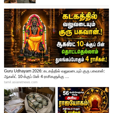
செயற்கை நுண்ணறிவு, கிரிப்டோகரன்சி,
சைபர் கிரைம் போன்ற வளர்ந்து வரும்
தொழில்நுட்பங்களில் இருக்கும்
சவால்களுக்கு உலகளாவிய
முன்மாதிரிகளை நாம் உருவாக்க வேண்டும்
எனவும், நாம் நமது தேசிய