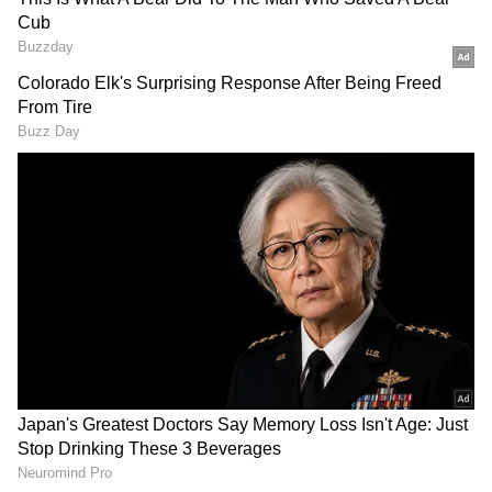
RECOMMENDED STORIES
Blood River: தண்ணி
Mullaperiyar Dam:
இல்ல, ரத்தம் ஓடுற ஆறு
முல்லைப்பெரியாறு
நம்ம நாட்டுல எங்க
அணை திறப்பு!
இருக்கு தெரியுமா?
தமிழகத்திற்கு வருகிறது
தண்ணீர்.!
மக்களின் வாழ்க்கையில் அரசுகளின்
தலையீடுகள் குறைவாக இருப்பதை உறுதி
செய்வது அரசின் வேலை எனவும் அவர்