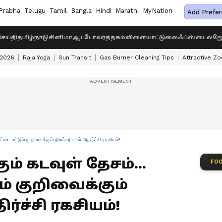
Prabha
Telugu
Tamil
Bangla
Hindi
Marathi
MyNation
Add Prefer
ெய்தி
தமிழ்நாடு
சினிமா
ஆட்டோ
வர்த்தகம்
விளையாட்டு
லைஃப்ஸ்டைல்
ஜோ
 2026
Raja Yoga
Sun Transit
Gas Burner Cleaning Tips
Attractive Zo
்டை மட்டும் குறிவைக்கும் நிலச்சரிவின் அதிர்ச்சி ரகசியம்!
ம் கடவுள் தேசம்...
FOO
ம் குறிவைக்கும்
ர்ச்சி ரகசியம்!