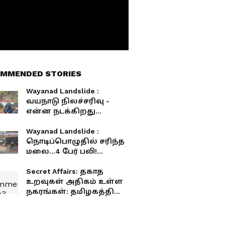
MMENDED STORIES
Wayanad Landslide :
வயநாடு நிலச்சரிவு -
என்ன நடக்கிறது
கேரளாவில்? முழு விவரம்
Wayanad Landslide :
நொடிப்பொழுதில் சரிந்த
மலை...4 பேர் பலி!
பதறவைக்கும் சிசிடிவி
காட்சி!
Secret Affairs: தகாத
உறவுகள் அதிகம் உள்ள
நகரங்கள்: தமிழகத்தின்
4 நகரங்களும் லிஸ்டில்
இருக்கு