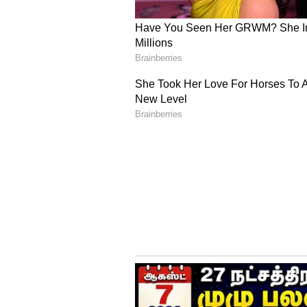
காலநிலை மாற்றத்தின்
காலநிலை மாற்றத்தால் இந்தியாவி
அதிகரித்து வருவதாக விஞ்ஞானிக
முன்பு ஒரு மாதத்தில் பெய்த
கொட்டித் தீரும் நிலை உருவாகி
போன்ற மலைப்பகுதிகளில் மிகப
முன்பே எச்சரிக்கப்பட்ட
ஆம்.
மேற்கு தொடர்ச்சி மலைப்பகுதிக
ஆய்வுகள் பல ஆண்டுகளாக எச்சர
சுற்றுச்சூழல் உணர்திறன் கொண்
வேண்டும், சுரங்கப்பணிகளை கு
வேண்டும் என்று தொடர்ந்து பரி