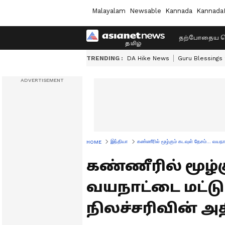
Malayalam
Newsable
Kannada
Kannada
தற்போதைய ச
TRENDING :
DA Hike News
Guru Blessings
இந்தியா
கண்ணீரில் மூழ்கும் கடவுள் தேசம்... வயநாட
HOME
கண்ணீரில் மூழ்கு
வயநாட்டை மட்டு
நிலச்சரிவின் அதி