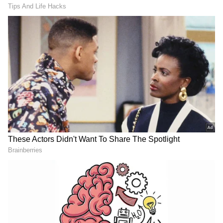
RECOMMENDED STORIES
"மேலும் சரிவு ஏற்படுவதற்கான வலுவான
வாய்ப்புகள் உள்ளன, அதன்படி குழாய்
தள்ளும் செயல்பாடு நிறுத்தப்பட்டுள்ளது"