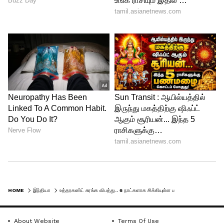
HOME
இந்தியா
உத்தரகண்ட் சுரங்க விபத்து.. 6 நாட்களாக சிக்கியுள்ள பணியாளர்கள் - திடீரென கேட்ட சத்தத்தால் நின்ற மீட்பு பணி!
About Website
Terms Of Use