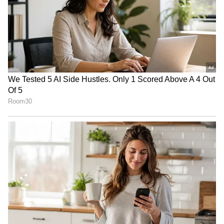
ரயில்வே அனுப்பிய ஒரே ஒரு
எஸ்.எம்.எஸ்.. நூற்றுக்கணக்கான ரயில்
பயணிகளுக்கு சிக்கல்.. என்ன நடந்தது?
900 மிமீ விட்டம் கொண்ட குழாயை,