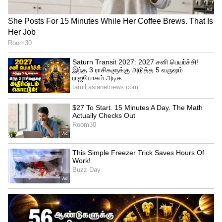
குழாயின் அதே சாய்வுடன் இயந்திரம்
வைத்தால் மட்டுமே, குழாயை மேலும்
தள்ளுவது சாத்தியமாகும் என்று பணியைச்
செயல்படுத்தும் சிறப்பு நிறுவனத்தால்
முடிவு செய்யப்பட்டு ஒப்புக்கொள்ளப்பட்டது"
என்று அந்த அறிக்கையில் கூறப்பட்டுள்ளது.
2018 ஆம் ஆண்டில் தாய்லாந்தில் உள்ள ஒரு
குகையில் சிக்கிய குழந்தைகளை
வெற்றிகரமாக மீட் குழு உட்பட தாய்லாந்து
மற்றும் நார்வேயில் இருந்து எலைட் மீட்புக்
குழுக்கள், இதில் உதவுவதற்காக மீட்புக்
குழுவினருடன் இணைந்துள்ளனர்.
ஏசியாநெட் தமிழ் செய்திகளைஉடனுக்கு
உடன் Whatsapp Channel-லில்