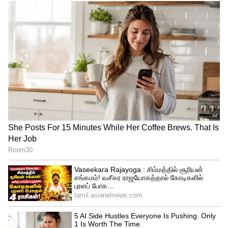
சனி ,ஞாயிறு என தொடர் விடுமுறை
காரணமாக நாளை புதன்கிழமை முதல்
ஞாயிற்றுக்கிழமை வரை விஐபி தரிசனம்
ரத்து செய்யப்படுவதாக தேவஸ்தானம்
அறிவித்துள்ளது.