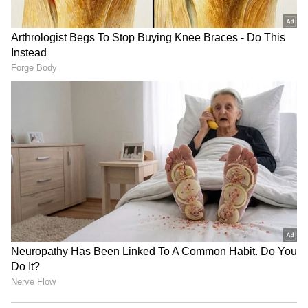
திட்டம் 2026
TNPL 2026: அதிஷ் - ரிதிக்
அதிரடியில் நெல்லை ராயல்
கிங்ஸ் வெற்றி...
விஐபி தரிசனம் ரத்து
இதனிடையே, திருப்பதி ஏழுமலையான்
கோவிலில் சுவாமி தரிசனம் செய்வதற்காக
பக்தர்கள் கூட்டம் அதிகரித்து வருவதாலும்,
தமிழ் புத்தாண்டு, புனித வெள்ளி மற்றும்