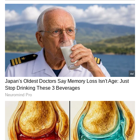
DOWNLOAD APP
RECOMMENDED STORIES
Vande Bharat : இது ரயிலா
வாகன ஓட்டிகளுக்கு
இல்ல பைவ் ஸ்டார்
டபுள் ஜாக்பாட்! ரூ.350