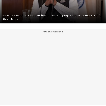
narendra modi to visit uae tomorrow and preparations completed for
Ahlan Modi