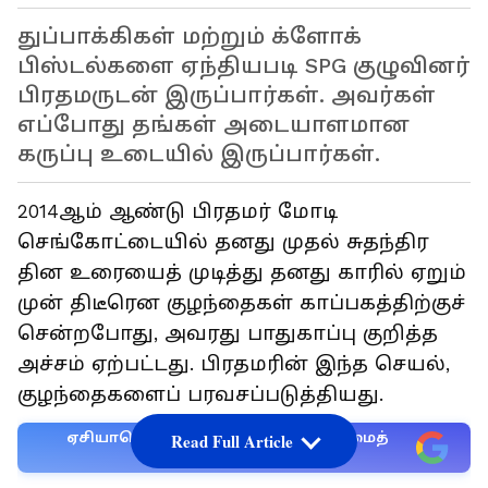
துப்பாக்கிகள் மற்றும் க்ளோக்
பிஸ்டல்களை ஏந்தியபடி SPG குழுவினர்
பிரதமருடன் இருப்பார்கள். அவர்கள்
எப்போது தங்கள் அடையாளமான
கருப்பு உடையில் இருப்பார்கள்.
2014ஆம் ஆண்டு பிரதமர் மோடி
செங்கோட்டையில் தனது முதல் சுதந்திர
தின உரையைத் முடித்து தனது காரில் ஏறும்
முன் திடீரென குழந்தைகள் காப்பகத்திற்குச்
சென்றபோது, அவரது பாதுகாப்பு குறித்த
அச்சம் ஏற்பட்டது. பிரதமரின் இந்த செயல்,
குழந்தைகளைப் பரவசப்படுத்தியது.
ஏசியாநெட் தமிழ்-ஐ உங்கள் முதன்மைத்
Read Full Article
தேர்வாக்குங்கள்