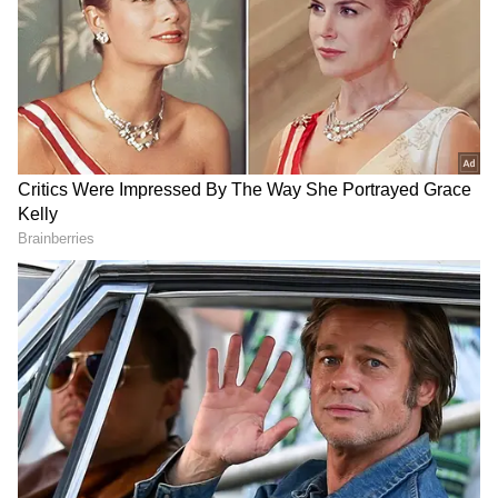
தொடர்ந்து பேசிய அவர், “காந்திஜியின்
இலட்சியமான ‘சர்வோதயம்’ என்ற
அனைவரின் மேம்பாட்டையும் நிறைவேற்ற
RECOMMENDED STORIES
இன்னும் நிறைய பணிகள் செய்யவேண்டி
இருக்கின்றன என்பதையும் நாம்
உணரவேண்டும். அனைத்துத் துறைகளிலும்
நாம் அடைந்துள்ள முன்னேற்றம் நமக்கு
ஊக்கம் அளிப்பதாக உள்ளது” என்று
குறிப்பிட்டார்.