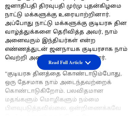
ஜனாதிபதி திரவுபதி முர்மு புதன்கிழமை
நாட்டு மக்களுக்கு உரையாற்றினார்.
அப்போது நாட்டு மக்களுக்கு குடியரசு தின
வாழ்த்துக்களை தெரிவித்த அவர், நாம்
அனைவரும் இந்தியர்கள் என்ற
எண்ணத்துடன் ஜனநாயக குடியரசாக நாம்
வெற்றி அடைந்துள்ளோம் என்றார்.
Read Full Article
“குடியரசு தினத்தை கொண்டாடும்போது,
ஒரு தேசமாக நாம் அடைந்தவற்றைக்
கொண்டாடுகிறோம். பலவிதமான
மதங்களும் மொழிகளும் நம்மை
பிளவுபடுத்தவில்லை. ஒன்றிணைக்கவே
செய்துள்ளன” எனப் பெருமிதம்
தெரிவித்தார்.
LATEST VIDEOS