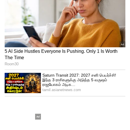
நடிகர் விஜய் அரசியலுக்கு வர
வேண்டும்.. விஜய்க்கு தடை போடும்
திமுக.! அண்ணாமலை சொன்ன பகீர்
தகவல்
மணிப்பூர் வன்முறை: குறிவைத்து
தாக்கப்படும் பாஜக தலைவர்களின் வீடு,
அலுவலகங்கள்.. பின்னணி என்ன?