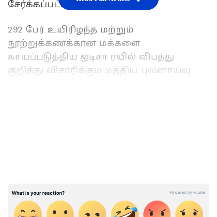
சேர்க்கப்பட்டனர்.
292 பேர் உயிரிழந்த மற்றும்
நூற்றுக்கணக்கான மக்களை
காயப்படுத்திய ஒடிசா ரயில் விபத்து
குறித்து விசாரிக்கும் மத்திய புலனாய்வு
அமைப்பான சிபிஐ, நேற்று கடந்த
(திங்கள்கிழமை) பாலசோரில் உள்ள
LATEST VIDEOS
சோரோ பிரிவு சிக்னல் ஜூனியர்
பொறியாளர் அமீர் கான் வீட்டிற்கு சீல்
வைத்ததாக கூறப்படுகிறது.