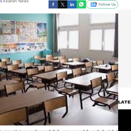
n
| Asianet News
Follow Us
LATE