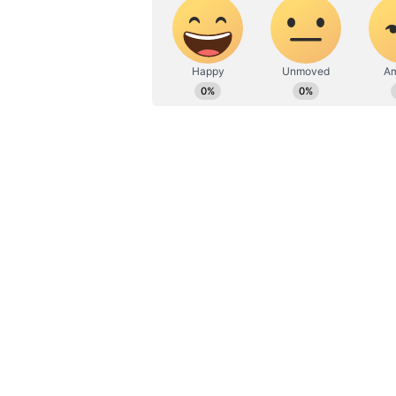
பாதிக்கப்பட்ட மூன்று பேரில் இ
ஒருவர் நொய்டாவில் சதித்து வர
அலுவலரான மருத்துவர் பவதோஷ் 
கொரோனா வைரஸ் சோதனை முடிவு
இருக்கும் போது வெளியானது. ப
செலுத்துவதை மேலும் தீவிரப்பட
மாணவர்களுக்கு கொரோனா வைரஸ
கேள்விக்கு, இதுபற்றி இதுவரை
தெரிவித்தார்.
ஆன்லைன் வழி கல்வி: