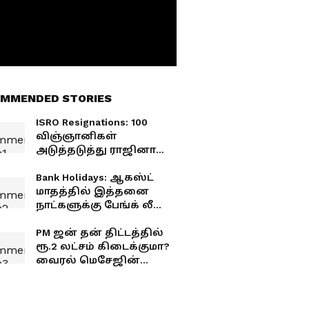
MMENDED STORIES
ISRO Resignations: 100
விஞ்ஞானிகள்
அடுத்தடுத்து ராஜினாமா..
இஸ்ரோவில் என்ன
நடக்கிறது?
Bank Holidays: ஆகஸ்ட்
மாதத்தில் இத்தனை
நாட்களுக்கு பேங்க் லீவா.!
விடுமுறை பட்டியல்
இதோ!
PM ஜன் தன் திட்டத்தில்
ரூ.2 லட்சம் கிடைக்குமா?
வைரல் மெசேஜின்
உண்மை இதுதான்!