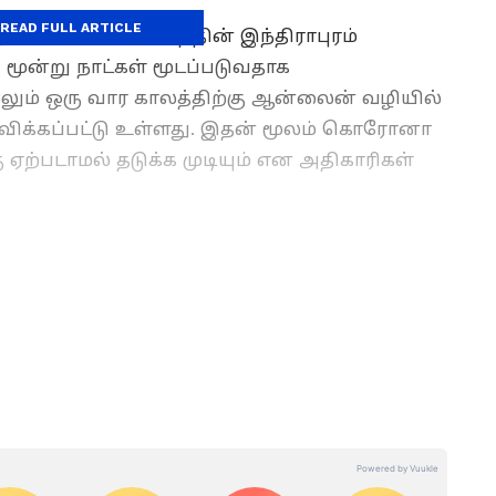
READ FULL ARTICLE
ாக காசியாபாத்தின் இந்திராபுரம்
 மூன்று நாட்கள் மூடப்படுவதாக
மேலும் ஒரு வார காலத்திற்கு ஆன்லைன் வழியில்
ிவிக்கப்பட்டு உள்ளது. இதன் மூலம் கொரோனா
ஏற்படாமல் தடுக்க முடியும் என அதிகாரிகள்