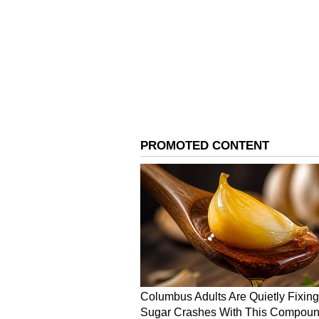
"பள்ளியை மூன்று நாட்களுக்கு ம
விடுமுறைக்காக பள்ளி தொடர்ந்து
தான் திறக்கப்படும்," என இ
மூலம் பாதிக்கப்பட்ட பள்ளியை ச
பேர் பாதிக்கப்பட்ட பள்ளியில்
சுகாதார துறை அதிகாரிகள் தெரி
"ஆன்லைன் வழி பாடம் நடத்த தி
சுத்தப்படுத்த இருக்கிறோம். மாண
வர வேண்டும். பாதிக்கப்பட்ட
கொண்டு வர வேண்டும்," என பள்