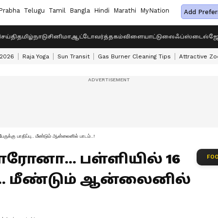
Prabha
Telugu
Tamil
Bangla
Hindi
Marathi
MyNation
Add Prefer
ெய்தி
தமிழ்நாடு
சினிமா
ஆட்டோ
வர்த்தகம்
விளையாட்டு
லைஃப்ஸ்டைல்
ஜோ
 2026
Raja Yoga
Sun Transit
Gas Burner Cleaning Tips
Attractive Zo
ுக்கு பாதிப்பு.. மீண்டும் ஆன்லைனில் பாடம்..!
ொரோனா... பள்ளியில் 16
FOO
பு.. மீண்டும் ஆன்லைனில்