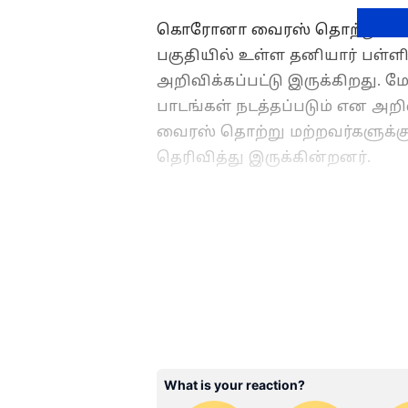
கொரோனா வைரஸ் தொற்று காரணம
பகுதியில் உள்ள தனியார் பள்ளி
அறிவிக்கப்பட்டு இருக்கிறது. 
பாடங்கள் நடத்தப்படும் என அற
வைரஸ் தொற்று மற்றவர்களுக்கு 
தெரிவித்து இருக்கின்றனர்.
தீவிர பரிசோதனை:
ABOUT THE AUTHOR
NS
Nandhini Subramanian