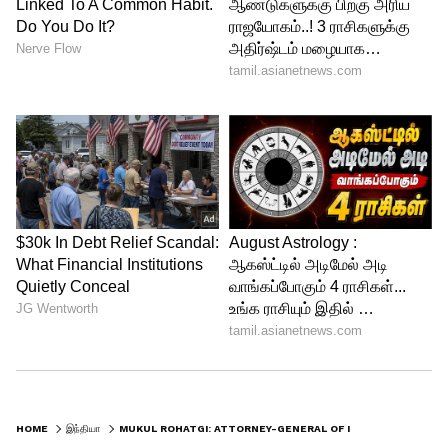
HOME
இந்தியா
MUKUL ROHATGI: ATTORNEY-GENERAL OF INDIA: அட்டர்னி ஜெனரலாக மூத்த வழக்கறிஞர் முகல் ரோத்தகி நியமனம்?