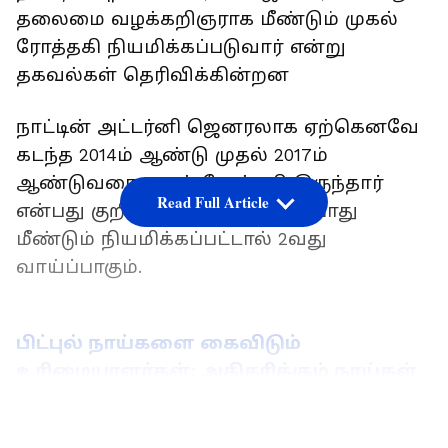
தலைமை வழக்கறிஞராக மீண்டும் முகல்
ரோத்தகி நியமிக்கப்படுவார் என்று
தகவல்கள் தெரிவிக்கின்றன
நாட்டின் அட்டர்னி ஜெனரலாக ஏற்கெனவே
கடந்த 2014ம் ஆண்டு முதல் 2017ம்
ஆண்டுவரை முகல் ரோத்தகி இருந்தார்
Read Full Article
என்பது குறிப்பிடத்தக்கது. இப்போது
மீண்டும் நியமிக்கப்பட்டால் 2வது
வாய்ப்பாகும்.
பிட்புல் நாய்களை கைவிடும்
உரிமையாளர்கள்: அதிகரிக்கும் நாய்கள்
தொல்லை: கொல்லத் துடிக்கும் கேரளா
LATEST VIDEOS