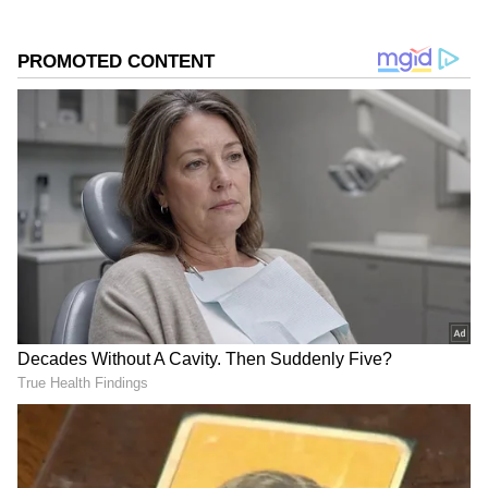
DOWNLOAD APP
தற்போது அட்டர்னி ஜெனரலாக இருக்கும்
கே.கே.வேணுகோபால் செப்டம்பர் 30ம்
தேதிக்குப்பின் தன்னால் தலைமை