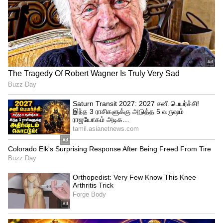
67வயதான முகல் ரோத்தகிதான்
நியமிக்கப்படுவார் எனத் தெரிகிறது.
ஏற்கெனவே தலைமை வழக்கறிஞராக
இருந்த அனுபவம் ரோத்தகிக்கு உண்டு.
உச்ச நீதிமன்றத்தின் மூத்த
வழக்கறிஞராகஇருக்கும் ரோத்தகரி,
கூடுதல் சொலிசிட்டராகவும் இருந்துள்ளார்.