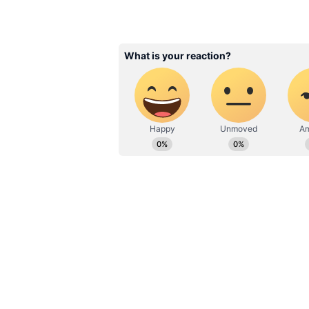
நகைக்கடை உரிமையாளரான நரேஷி
மற்றும் நகைகள் மீட்கப்பட்டுள்
தேர்தல் நேரத்தில் இவ்வளவு நக
நரேஷை தற்போது காவலில் எடுத்
தகவலில் தெரிவித்தனர்.
இந்த விவகாரத்தில் ஹவாலா தொடர
கர்நாடகா போலீஸ் சட்டம் பிரிவு 
விசாரணையில் கிடைத்த தகவல