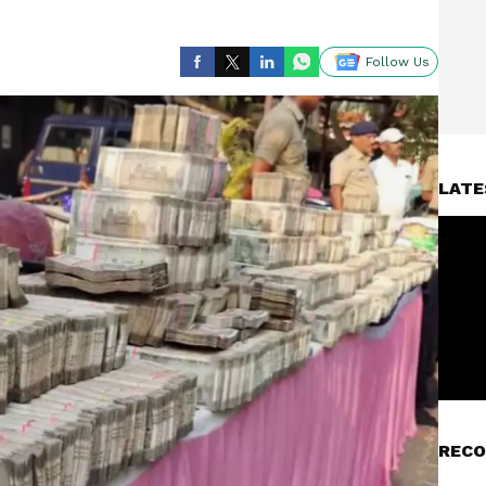
Follow Us
LATE
RECO