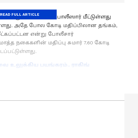
READ FULL ARTICLE
ொக்கக் குவியல்களை போலீஸார் மீட்டுள்ளது
ுள்ளது. அதே போல கோடி மதிப்பிலான தங்கம்,
ீட்கப்பட்டன என்று போலீசார்
ொத்த நகைகளின் மதிப்பு சுமார் 7.60 கோடி
ப்பட்டுள்ளது.
ாவை உலுக்கிய பயங்கரம்.. ராகிங்
 - CBI தீவிர விசாரணை!