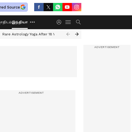
red Source
திடம்
இந்தியா
Rare Astrology Yoga After 18 Years
Dwi Pushkar Yoga 2026
Guru Peyar