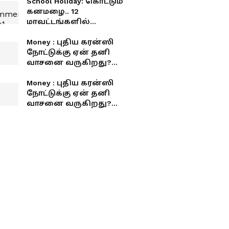
School Holiday: கொட்டும்
கனமழை.. 12
மாவட்டங்களில்
பள்ளிகளுக்கு
விடுமுறை..
Money : புதிய கரன்ஸி
எங்கெல்லாம் தெரியுமா?
நோட்டுக்கு ஏன் தனி
வாசனை வருகிறது?
இதுக்குப் பின்னாடி
என்ன காரணம்?
Money : புதிய கரன்ஸி
நோட்டுக்கு ஏன் தனி
வாசனை வருகிறது?
இதுக்குப் பின்னாடி
என்ன காரணம்?