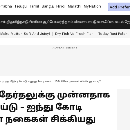
Prabha
Telugu
Tamil
Bangla
Hindi
Marathi
MyNation
Add Prefer
ெய்தி
தமிழ்நாடு
சினிமா
ஆட்டோ
வர்த்தகம்
விளையாட்டு
லைஃப்ஸ்டைல்
ஜோ
Make Mutton Soft And Juicy?
Dry Fish Vs Fresh Fish
Today Rasi Palan
நடந்த அதிரடி ரெய்டு - ஐந்து கோடி பணம்.. 106 கிலோ நகைகள் சிக்கியது எப்படி?
 தேர்தலுக்கு முன்னதாக
ய்டு - ஐந்து கோடி
ோ நகைகள் சிக்கியது