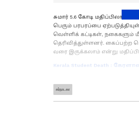
சுமார் 5.6 கோடி மதிப்பிலான ர
பெரும் பரபரப்பை ஏற்படுத்திய
வெள்ளிக் கட்டிகள், நகைகளும் ம
தெரிவித்துள்ளனர். கைப்பற்ற ம
வரை இருக்கலாம் என்று மதிப்பிட
Kerala Student Death : கேரள
கொடூரத்தால் இறந்த மாணவர்
கர்நாடகா
ABOUT THE AUTHOR
AR
Ansgar R