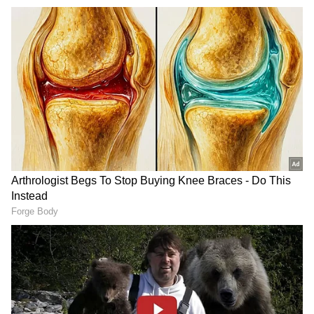
LATEST VIDEOS
உங்களுக்குத் தெரியுமா?
டிஎன்ஃபிஎல் கிரிக்கெட்:
திண்டுக்கல் டிராகன்ஸை வீழ்த்தி
நெல்லை ராயல் கிங்ஸ் அபார
வெற்றி!
சேப்பாக் சூப்பர் கில்லீஸ்
அணியை வீழ்த்தி ஐடிரீம்
திருப்பூர் தமிழன்ஸ் அபார
வெற்றி!
இதன்படி சுமார் 70 நாடுகளில் உள்ளூர்
நேரப்படி காலை 6 மணிக்கு தொடங்கி
கூட்டு யோகா தொடர் பயிற்சி நடைபெற
உள்ளது. இதில் மத்திய மந்திரிகள்,
திரைத்துறை பிரபலங்கள், விளையாட்டு
வீரர், வீராங்கனைகள், யோகாசன