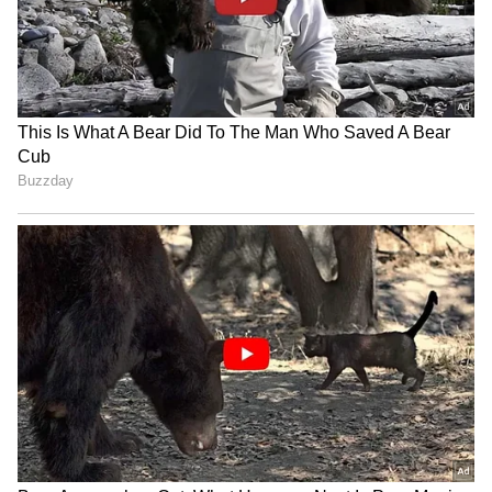
நிபுணர்கள், ஆர்வலர்கள் என பலர்
பங்கேற்க உள்ளனர். இதன் மூலம்
இந்தியாவின் புகழை சர்வதேச அளவில்
மேலும் உயர்த்த முடியும் என்று மத்திய
ஆயுஷ் துறை மந்திரி சர்வானந்த
சோனோவால் தெரிவித்துள்ளார்.