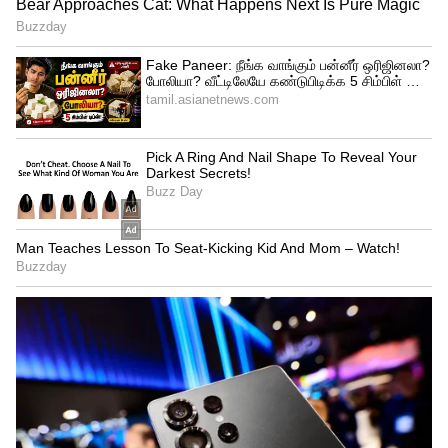
2022ம் ஆண்டுக்கான கருப்பொருள் (Theme)
அதாவது தீம் என்னவென்றால்,
மனிதகுலத்திற்கான யோகா என்பதை
மையமாக கொண்டு கொண்டாடப்படும்
என்று கூறப்பட்டுள்ளது. கொரோனா
தொற்று (கோவிட்-19) தொற்றுநோயின்
உச்சக்கட்டத்தின் போது, துன்பங்களைத்
தணிப்பதில் யோகா எவ்வாறு
மனிதகுலத்திற்கு சேவை செய்தது என்பதை
சித்தரிக்கும் வகையில் இந்த
கருப்பொருளை கொண்டுள்ளது.