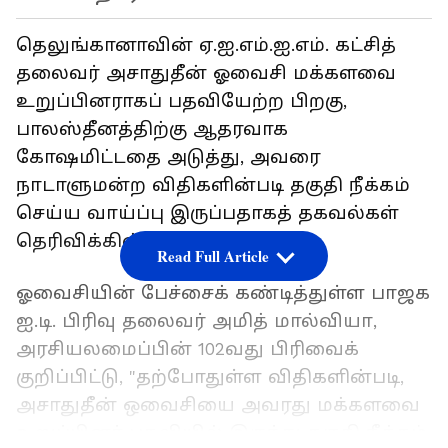
தெலுங்கானாவின் ஏ.ஐ.எம்.ஐ.எம். கட்சித்
தலைவர் அசாதுதீன் ஓவைசி மக்களவை
உறுப்பினராகப் பதவியேற்ற பிறகு,
பாலஸ்தீனத்திற்கு ஆதரவாக
கோஷமிட்டதை அடுத்து, அவரை
நாடாளுமன்ற விதிகளின்படி தகுதி நீக்கம்
செய்ய வாய்ப்பு இருப்பதாகத் தகவல்கள்
தெரிவிக்கின்றன.
Read Full Article
ஓவைசியின் பேச்சைக் கண்டித்துள்ள பாஜக
ஐ.டி. பிரிவு தலைவர் அமித் மால்வியா,
அரசியலமைப்பின் 102வது பிரிவைக்
குறிப்பிட்டு, "தற்போதுள்ள விதிகளின்படி,
அசாதுதீன் ஒவைசியை அவரது மக்களவை
உறுப்பினர் பதவியில் இருந்து தகுதி நீக்கம்