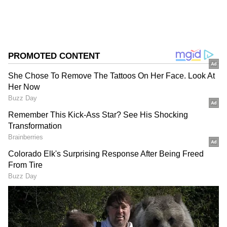
செய்திகளில் ஆர்வமுள்ளவர். இதற்கு முன்பு
Published :
Jun 25 2024, 11:32 PM IST
டைம்ஸ் இன்டர்நெட்டில் பணிபுரிந்தார்.
Follow Us
அரசியலை விட்டு விலகும் எண்ணம்
இல்லை! முன்னாள் மத்திய அமைச்சர்
ராஜீவ் சந்திரசேகர் உறுதி
அரசியலமைப்பின் பிரிவு 102,
DOWNLOAD APP