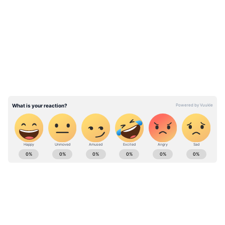
செய்யலாம்" என ட்விட்டரில்
LATEST VIDEOS
தெரிவித்துள்ளார்.
அமித் மாளவியா லோக்சபா செயலகக்
கணக்கையும் தனது ட்வீட்டில் டேக் செய்து,
"கவனிக்கவும்" என்று
குறிப்பிட்டுள்ளார். ஆனால், ஓவைசி தான்
அரசியலமைப்பின் எந்த விதியையும்
மீறவில்லை என்று கூறியுள்ளார்.
ABOUT THE AUTHOR
SG Balan
SB
முதுகலை பட்டதாரி. டிஜிட்டலுக்கு செய்தி
எழுதுவதில் 6 ஆண்டுகள் அனுபவம் கொண்டவர்.
கடந்த 2 ஆண்டுகளாக ஏசியாநெட் நியூஸ் தமிழில்
உதவி ஆசிரியராகப் பணிபுரிந்து வருகிறார்.
பிஜேபி
வணிகம், தொழில்நுட்பம், கல்வி, அரசியல்
பாலஸ்தீனம்