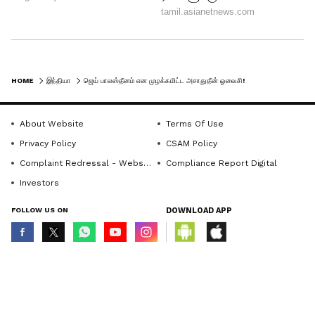
HOME
இந்தியா
ஜெய் பாலஸ்தீனம் என முழக்கமிட்ட அசாதுதீன் ஓவைசி! பதவிக்கே வேட்டு வைக்க பார்க்கும் பாஜக!
About Website
Terms Of Use
Privacy Policy
CSAM Policy
Complaint Redressal - Website
Compliance Report Digital
Investors
FOLLOW US ON
DOWNLOAD APP
© Copyright 2026 Asianxt Digital Technologies Private Limited (Formerly
known as Asianet News Media & Entertainment Private Limited) | All Rights
Reserved