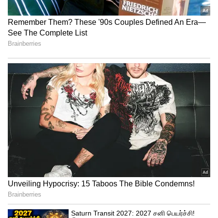
கோயில் திருவிழா நிறைவு:
திரளான பக்தர்கள் தரிசனம்!
நம்பர் 1 டிரெண்டிங்கில் 'தக்காளி
வெற்றி கழகம்' பஸ்! யார் பாத்த
வேலைடா இது?