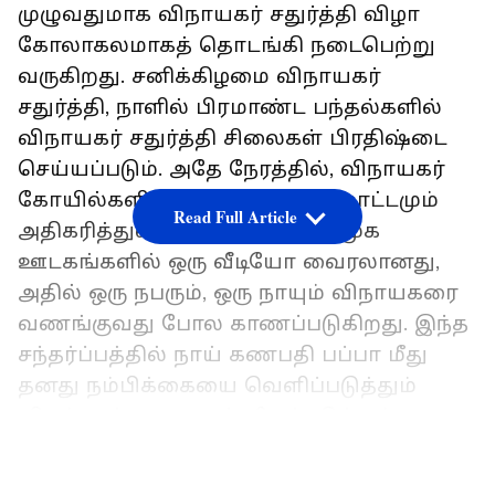
முழுவதுமாக விநாயகர் சதுர்த்தி விழா
கோலாகலமாகத் தொடங்கி நடைபெற்று
வருகிறது. சனிக்கிழமை விநாயகர்
சதுர்த்தி, நாளில் பிரமாண்ட பந்தல்களில்
விநாயகர் சதுர்த்தி சிலைகள் பிரதிஷ்டை
செய்யப்படும். அதே நேரத்தில், விநாயகர்
கோயில்களில் பக்தர்களின் நடமாட்டமும்
Read Full Article
அதிகரித்துள்ளது. சமீபத்தில், சமூக
ஊடகங்களில் ஒரு வீடியோ வைரலானது,
அதில் ஒரு நபரும், ஒரு நாயும் விநாயகரை
வணங்குவது போல காணப்படுகிறது. இந்த
சந்தர்ப்பத்தில் நாய் கணபதி பப்பா மீது
தனது நம்பிக்கையை வெளிப்படுத்தும்
விதம் உங்களை ஆச்சரியப்படுத்தும்.
LATEST VIDEOS
@Gulzar_sahab இன் X கணக்கில் பகிரப்பட்ட