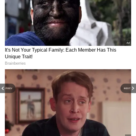
RECOMMENDED STORIES
PREV
NEXT
Tirupati Laddu: திருப்பதிக்கு
போகாமலேயே ஏழுமலையானின் லட்டு
சாப்பிடலாம்! தமிழகத்தில் எங்கெல்லாம்
கிடைக்கும்?