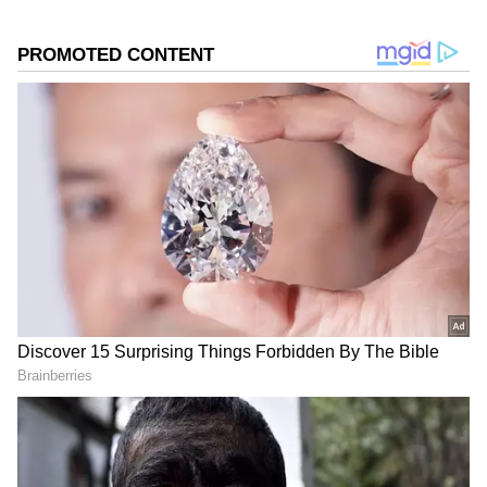
இந்த பரபரப்பான பதிவில் கருத்து
தெரிவித்த ஒருவர், பப்பா மீது நம்பிக்கை
இருந்தால், எல்லா வழிகளும் திறக்கும்
என்று எழுதினார். மற்றொரு நெட்டிசன்,
கணபதியின் ஆசிர்வாதம் மனிதனாக
இருந்தாலும் சரி, விலங்காக இருந்தாலும்
சரி, அனைவருக்கும் சமமாகக் கிடைக்கும்
என்று கூறினார்.
DOWNLOAD APP