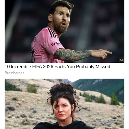
செப்டம்பர் 2 அன்று, தமிழக இளைஞர் நலன்
DOWNLOAD APP
மற்றும் விளையாட்டு மேம்பாட்டுத் துறை
அமைச்சர், “கொசுக்கள், டெங்கு, காய்ச்சல்,
மலேரியா, கொரோனா - இவற்றை நாம்
எதிர்க்கக் கூடாது. அவை ஒழிக்கப்பட
வேண்டும்." “சனாதனம் விஷயத்திலும்
அப்படித்தான். சனாதனத்தை எதிர்ப்பதற்குப்