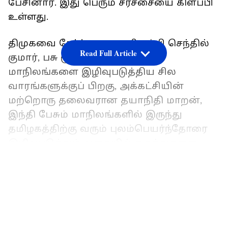
பேசினார். இது பெரும் சர்ச்சையை கிளப்பி
உள்ளது.
திமுகவை சேர்ந்த தருமபுரி எம்பி செந்தில்
Read Full Article
குமார், பசு மூத்திரம் தொடர்பாக
மாநிலங்களை இழிவுபடுத்திய சில
வாரங்களுக்குப் பிறகு, அக்கட்சியின்
மற்றொரு தலைவரான தயாநிதி மாறன்,
இந்தி பேசும் மாநிலங்களில் இருந்து
தமிழகத்திற்கு வரும் புலம்பெயர்ந்தோரை
இழிவுபடுத்தும் வகையில் கருத்துகளை
வெளியிட்டு பரபரப்பை உண்டாக்கி
LATEST VIDEOS
உள்ளார்.
“இந்தி பேசும் மக்கள் எங்களுக்காக
கழிப்பறைகளையும் சாலைகளையும் சுத்தம்