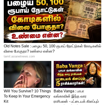
34-வது முதல்வராக பதவியேற்ற
டி.கே.சிவகுமார்
முன்னதாக, லோக் பவனில் நடைபெற்ற
விழாவில் கர்நாடகாவின் 34-வது
முதலமைச்சராக சிவகுமார் பதவியேற்றார்.
மூத்த காங்கிரஸ் தலைவர் ஜி.பரமேஸ்வரா
துணை முதலமைச்சராகவும், 13 சட்டமன்ற