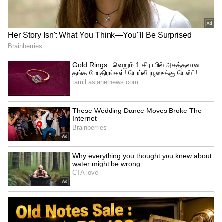
அவர்கள் மீது நம்பிக்கை வைத்துள்ளேன்."
இதனுடன், வேலை தேடும் இளைஞர்கள்
அரசு இணையதளத்தில் பதிவு
செய்துகொள்ளுமாறு சிவகுமார்
கேட்டுக்கொண்டார். "வேலை தேடும்
வேலையில்லாத இளைஞர்கள் அரசிடம்
பதிவு செய்ய வேண்டும். நாங்கள்
நிறுவனங்களுடன் பேசி, அவர்களுக்குத்
தேவையான வேலைகளை ஏற்பாடு செய்து
கொடுப்போம்," என்று அவர் கூறினார்.