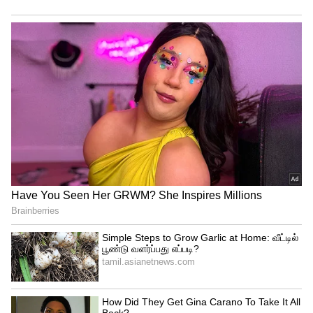
இரு நாடுகளின் விமானப் படைத்
தளபதிகள் மற்றும் இந்திய பாதுகாப்பு
அமைச்சர் மற்றும் பிரதமர் ஆகியோர்
எகிப்துக்கு அண்மையில் மேற்கொண்ட
பயணங்களால் இரு நாடுகளுக்கும்
இடையிலான உறவு மேலும் வலுவடைந்தது.
இரு நாடுகளும் தங்கள் ஆயுதப்
படைகளுக்கு இடையிலான வழக்கமான
பயிற்சிகளுடன் கூட்டுப் பயிற்சியையும்
மேம்படுத்தியுள்ளன.