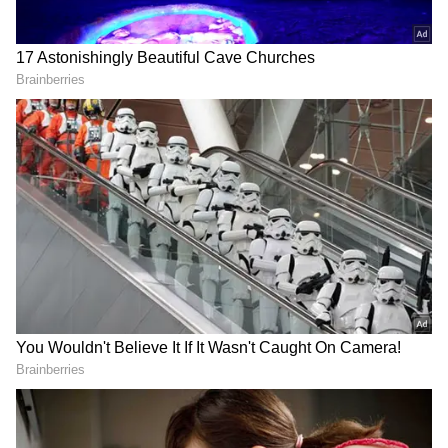
DOWNLOAD APP
கூட்டு நடவடிக்கைகளை திட்டமிடுதல்
RECOMMENDED STORIES
மற்றும் செயல்படுத்துதல் ஆகியவற்றை