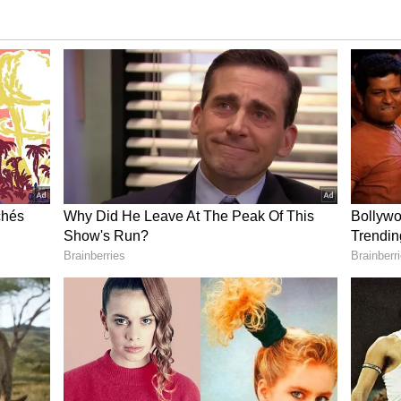
ை அக்கம்பக்கத்தினர் போலீஸாரிடம்
லா போலீஸார் விசாரணை நடத்தினர்.
ி!கழுத்தை அறுத்து 2 பெண்கள் படுகொலை :
 ஆசையில் குழந்தையை கொடுமைப்படுத்தி
வந்தது. அப்போது பத்தினம்திட்டா மாவட்ட
ேகா இருந்தார். அவர் தலைமையில்
து குற்றம் நிரூபிக்கப்பட்டது.
ாக்குமூலம்தான் திருப்புமுனையாக