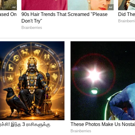
 சசிராஜா பனிக்கர், அவரின் மனைவி, காதலி
்டனர்.
ெய்டன் மருந்து நிறுவனம் விளக்கம்
்டுப்பாடு அமைப்பு நோட்டீஸ்
ருக்கு ஆயுள் தண்டனை வழங்கப்பட்டது.
றை தண்டனை வழங்கப்பட்டநிலையில் அவர்கள்
விடுதலையாகினர். ஆனால்,திருவனந்தபுரம்
ு உயிரிழந்தார்