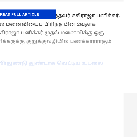
READ FULL ARTICLE
ம் பகுதியைச் சேர்ந்தவர் சசிராஜா பனிக்கர்.
தல் மனைவியைப் பிரிந்த பின் 2வதாக
சிராஜா பனிக்கர் முதல் மனைவிக்கு ஒரு
க்கருக்கு குறுக்குவழியில் பணக்காரராகும்
லி!துண்டு துண்டாக வெட்டிய உடலை
குற்றவாளி பரபரப்பு வாக்குமூலம்