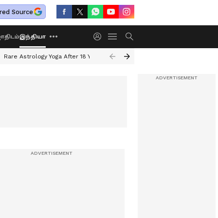
red Source
திடம்
இந்தியா
Rare Astrology Yoga After 18 Years
Dwi Pushkar Yoga 2026
Guru Peyar