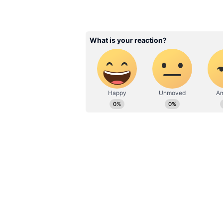
சேர்தலாவில் இருந்து ஒரு இளம
சசிராஜா பனிக்கர், தனது மனைவ
தெரியும் என்று கூறி மிரட்டினார
வெளியே அனுப்பிவிட்டு பூஜை அ
பூஜை அறையில் தனது 4வயது மகள
கொடுமைப்படுத்தியுள்ளார். இ
மறைத்துள்ளார்.
ஒரு கட்டத்தில் குழந்தைக்கு சிக