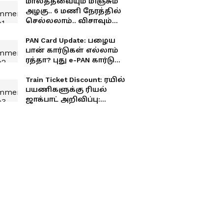
மாலத்தீவையும் மிஞ்சும்
அழகு.. 6 மணி நேரத்தில்
செல்லலாம்.. விசாவும்
தேவையில்லை!
PAN Card Update: பழைய
பான் கார்டுகள் எல்லாம்
ரத்தா? புது e-PAN கார்டு
பெறுவது எப்படி? முழு
விவரம்
Train Ticket Discount: ரயில்
பயணிகளுக்கு ரியல்
ஜாக்பாட் அறிவிப்பு:
டிக்கெட் கட்டணத்தில் 3%
தள்ளுபடி!