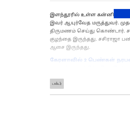
இளந்தூரில் உள்ள கன்னியம்கண்ட
இவர் ஆயுர்வேத மருத்துவர். மு
திருமணம் செய்து கொண்டார். ச
குழந்தை இருந்தது. சசிராஜா பனி
ஆசை இருந்தது.
கேரளாவில் 2 பெண்கள் நரப
சமைத்து சாப்பிட்ட கொடூரம்-
டாக்டர்
ABOUT THE AUTHOR
PR
Pothy Raj