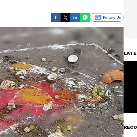
Follow Us
LATE
RECO