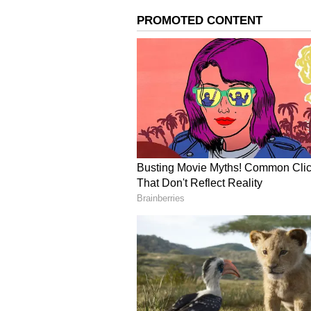
உயிரிழந்தது. இந்த விவகாரத்த
தெரிவித்ததையடுத்து, ஆரன்மு
கேரளாவில் நரபலி அதிர்ச்ச
பெண் உள்பட 3 பேர் கைது
விசாரணையில் பணக்காரராகும்
பனிக்கர் கொலை செய்தது தெரிய
காவல் கண்காணிப்பாளராக சசிர
பனிக்கரிடம் தீவிர விசாரணை நடந்
பனிக்கரின் முதல்மனைவியின் வ