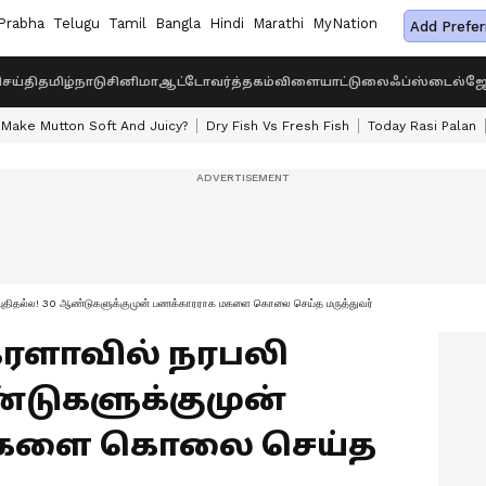
Prabha
Telugu
Tamil
Bangla
Hindi
Marathi
MyNation
Add Prefer
ெய்தி
தமிழ்நாடு
சினிமா
ஆட்டோ
வர்த்தகம்
விளையாட்டு
லைஃப்ஸ்டைல்
ஜோ
Make Mutton Soft And Juicy?
Dry Fish Vs Fresh Fish
Today Rasi Palan
ுதிதல்ல! 30 ஆண்டுகளுக்குமுன் பணக்காரராக மகளை கொலை செய்த மருத்துவர்
:கேரளாவில் நரபலி
ண்டுகளுக்குமுன்
மகளை கொலை செய்த