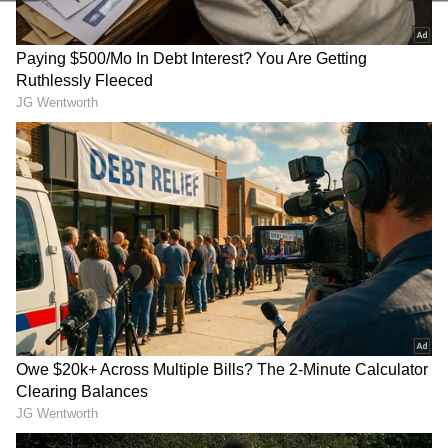
RECOMMENDED STORIES
Blood River: தண்ணி
Mullaperiyar Dam:
இல்ல, ரத்தம் ஓடுற ஆறு
முல்லைப்பெரியாறு
நம்ம நாட்டுல எங்க
அணை திறப்பு!
இருக்கு தெரியுமா?
தமிழகத்திற்கு வருகிறது
தண்ணீர்.!
5ஆம் கட்ட தேர்தலுக்கான வாக்குப்பதிவு