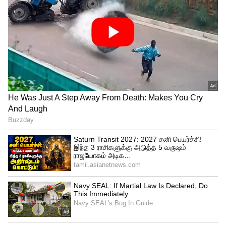
அதன்பின்னர் அதிர் ரஞ்சன் சவுத்ரி அளித்த
பேட்டியில், என்னையும், மேற்கு வங்கத்தில்
காங்கிரசையும் அழிக்க நினைக்கும் மம்தா
பானர்ஜியை ஆதரிக்க முடியாது என்றார்.
இதனிடையே, கொல்கத்தாவில் மாநில
காங்கிரஸ் அலுவலகத்திற்கு வெளியே
ஒட்டப்பட்டிருந்த பேனர், போஸ்டர்களில்
இருந்த மல்லிகார்ஜுன கார்கேவின்
போட்டோ மீது மர்ம நபர்கள் சிலர் மை
பூசினர். மேலும், கார்கே படத்துக்கு அருகே
திரிணாமூல் ஆதரவாளர் என்று பேனாவால்
எழுதியுள்ளனர். இந்த சம்பவம் பரபரப்பை
ஏற்படுத்தியுள்ளது.