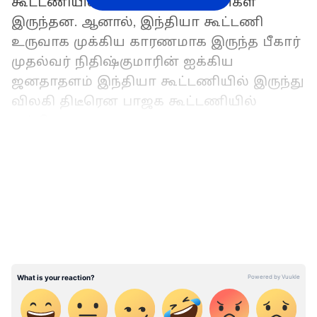
கூட்டணியில் முன்னதாக 28 கட்சிகள்
இருந்தன. ஆனால், இந்தியா கூட்டணி
உருவாக முக்கிய காரணமாக இருந்த பீகார்
முதல்வர் நிதிஷ்குமாரின் ஐக்கிய
ஜனதாதளம் இந்தியா கூட்டணியில் இருந்து
விலகி திடீரென பாஜக கூட்டணியில்
ஐக்கியமானது.
LATEST VIDEOS
அதேபோல், மேற்குவங்கத்தில் திரிணாமூல்
காங்கிரஸ் கட்சிக்கும், காங்கிரஸ் கட்சிக்கும்
இடையே தொகுதி பங்கீடு
பேச்சுவார்த்தையில் உடன்பாடு
எட்டப்படாததால் மேற்கு வங்கத்தில்
தனித்து போட்டியிடுவதாக அம்மாநில
முதல்வரும், திரிணாமூல் காங்கிரஸ்
கட்சியின் தலைவருமான மம்தா பானர்ஜி
அறிவித்தார். அதேசமயம், இந்தியா