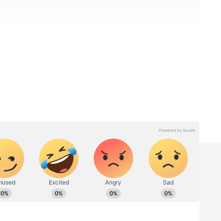
் கட்சி தேசத்தின் உன்னத தலைவன் நரேந்திர
த மட்டுமே நாங்கள் இந்த கூட்டணியில்
சுயநலமும் இல்லை. இதுவரைக்கும் பாரதிய
ந்த நலனும் செய்ததும் இல்லை. அப்படி இருந்தும்
்க வைத்தோம் என்றால் இந்த தேசம்
வீகம் நிலைக்கப்பட வேண்டும் சனாதன தர்மம்
ழக்கூடிய அனைத்து மக்களும் சந்தோசமாக
டும் என்பதற்காகத்தான் இந்த நாட்டில்
ிர்க்க வேண்டும் என்ற சித்தாந்தத்தில் தான்
ந்தோம்.