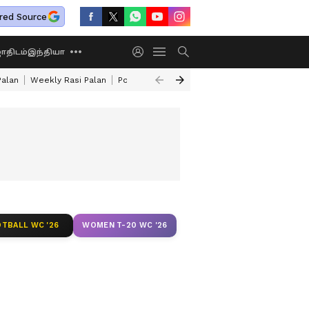
red Source
திடம்
இந்தியா
Palan
Weekly Rasi Palan
Powerful Rahu Transit
How To Make Mutton 
TBALL WC '26
WOMEN T-20 WC '26