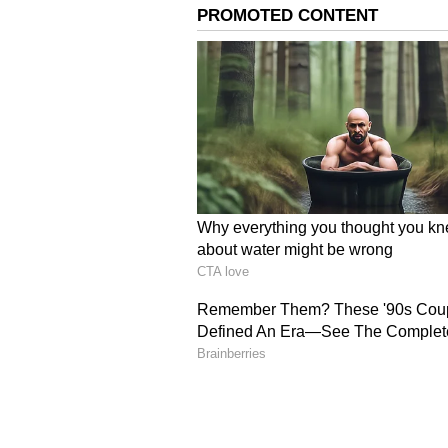
Image Credit :
Asianet News
ஆனால் பாரதிய ஜனதா கட்சியி
எங்கிருந்து வந்தார். அவருடைய
ஜனதா கட்சியை ஒப்படைத்ததன் 
வெற்றி பெற முடியாத தொகுதிகள
அனைவரையும் தோல்வி அடைவத