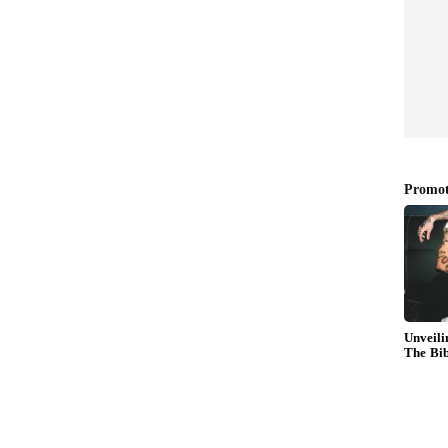
தமிழகத்திற்கு குட் நியூஸ்!
.!
வங்கக்கடலில் புதிய
காற்றழுத்த தாழ்வு பகுதி..
ம்
எந்தெந்த மாவட்டங்களில்
கனமழை?
ை