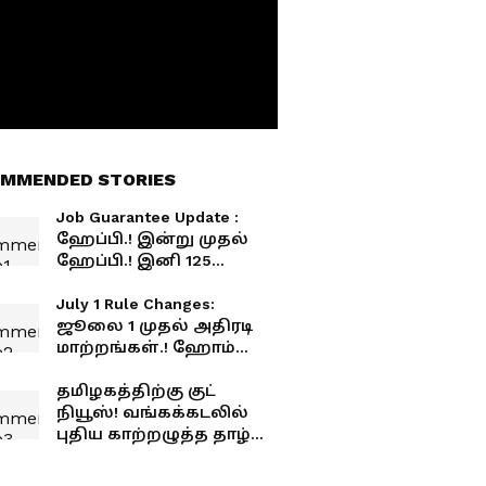
MMENDED STORIES
Job Guarantee Update :
ஹேப்பி.! இன்று முதல்
ஹேப்பி.! இனி 125
நாட்கள் வேலை உறுதி..!
இன்று முதல் புதிய
July 1 Rule Changes:
திட்டம் அமல்..!
ஜூலை 1 முதல் அதிரடி
மாற்றங்கள்.! ஹோம்
லோன் முதல் கிரெடிட்
கார்டு வரை.! உங்கள்
தமிழகத்திற்கு குட்
பாக்கெட்டை பாதிக்கும்
நியூஸ்! வங்கக்கடலில்
முக்கிய மாற்றங்கள்.!
புதிய காற்றழுத்த தாழ்வு
பகுதி.. எந்தெந்த
மாவட்டங்களில்