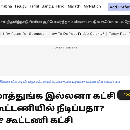
Prabha
Telugu
Tamil
Bangla
Hindi
Marathi
MyNation
Add Prefer
ெய்தி
தமிழ்நாடு
சினிமா
ஆட்டோ
வர்த்தகம்
விளையாட்டு
லைஃப்ஸ்டைல்
ஜோ
HRA Rules For Spouses
How To Defrost Fridge Quickly?
Today Rasi 
ல்லனா கட்சி அழியும்! பாஜக கூட்டணியில் நீடிப்பதா? வெளியேறுவதா? கூட்டணி கட்சி தலைவர் பரபர!
ாத்துங்க இல்லனா கட்சி
FOO
ூட்டணியில் நீடிப்பதா?
கூட்டணி கட்சி