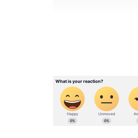
Image Credit :
Asianet News
தென் இந்திய ஃபார்வர்டு பிளாக
மோடிஜியின் கரத்தை வலுப்படுத்
உள்ளோம் வேற எந்த ஆதாயமும் 
ஜனதா கட்சி எங்கள் கட்சிக்கு எ
நாங்கள் ஏன் இந்த கூட்டணி அங
காப்பாற்றப்பட வேண்டும். தெய்
மேலோங்க வேண்டும் இங்கே வா
ஒரு தாய் பிள்ளையாக வாழ வேண்
இருக்கக்கூடிய தீய சக்திகளை எத
நாங்கள் இந்த கூட்டணியில் இரு