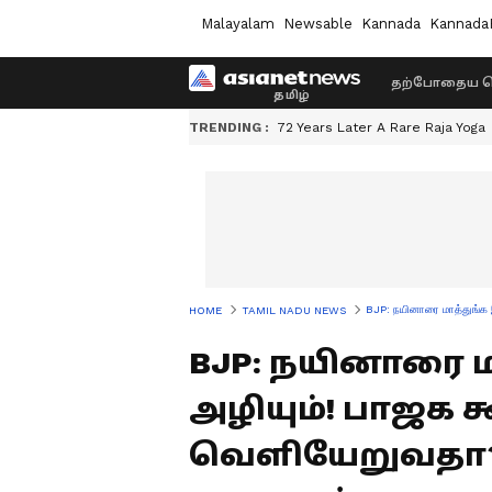
Malayalam
Newsable
Kannada
Kannada
தற்போதைய ச
TRENDING :
72 Years Later A Rare Raja Yoga
BJP: நயினாரை மாத்துங்க இ
HOME
TAMIL NADU NEWS
BJP: நயினாரை ம
அழியும்! பாஜக க
வெளியேறுவதா? 