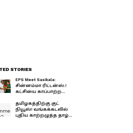
கனமழை?
TED STORIES
EPS Meet Sasikala:
சின்னம்மா ரிட்டன்ஸ்.!
கட்சியை காப்பாற்ற
சசிகலாவை சந்திகும்
எடப்பாடி.?! மீண்டும்
தமிழகத்திற்கு குட்
துளிர்க்கும் "இரட்டை
நியூஸ்! வங்கக்கடலில்
இலை" என பறக்கும்
புதிய காற்றழுத்த தாழ்வு
மீம்ஸ்.!
பகுதி.. எந்தெந்த
மாவட்டங்களில்