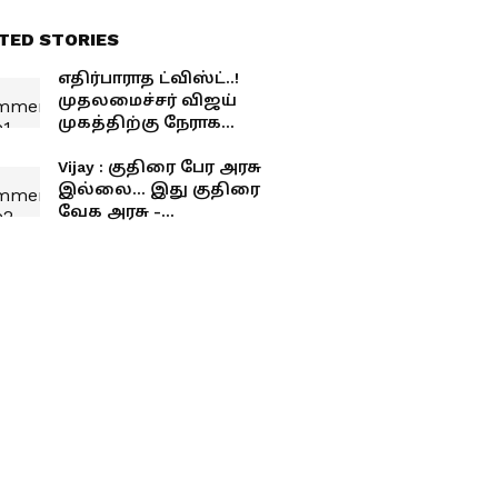
TED STORIES
எதிர்பாராத ட்விஸ்ட்..!
முதலமைச்சர் விஜய்
முகத்திற்கு நேராக
யோசிக்காமல் கேள்வி
கேட்ட பிரேமலதா.!
Vijay : குதிரை பேர அரசு
இல்லை... இது குதிரை
வேக அரசு -
சட்டமன்றத்தில் முதல்வர்
விஜய் கொடுத்த மாஸ்
பதிலடி