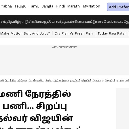
Prabha
Telugu
Tamil
Bangla
Hindi
Marathi
MyNation
Add Prefer
ெய்தி
தமிழ்நாடு
சினிமா
ஆட்டோ
வர்த்தகம்
விளையாட்டு
லைஃப்ஸ்டைல்
ஜோ
Make Mutton Soft And Juicy?
Dry Fish Vs Fresh Fish
Today Rasi Palan
நேரத்தில் பறிபோன அரசுப் பணி... சிறப்பு அதிகாரியாக முதல்வர் விஜயின் ஆஸ்தான ஜோதிடர் ராதன் பண்ட
24 மணி நேரத்தில்
ணி... சிறப்பு
ல்வர் விஜயின்