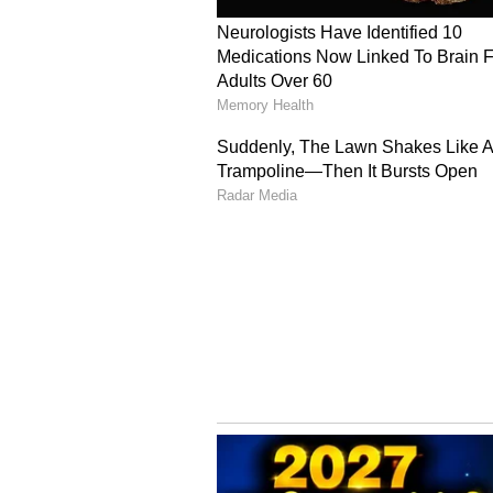
Image Credit :
X
ராதன் பண்டிட் நியமன
தேமுதிக பொதுச் செயலாளரும் எ
"முதல்வரின் சிறப்பு அதிகாரியா
கண்டிக்கத்தக்கது," என்று கூறி
உங்கள் கோரிக்கைகள் பரிசீலிக்க