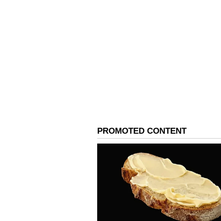
Related Articles
எதிர்பாராத ட்விஸ்ட்..
முதலமைச்சர் விஜய
முகத்திற்கு நேராக
யோசிக்காமல் கேள்
கேட்ட பிரேமலதா.!
3
4