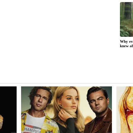
!
Vijay : குதிரை பேர அரசு
்
இல்லை... இது குதிரை
வேக அரசு -
வி
சட்டமன்றத்தில் முதல்வர்
விஜய் கொடுத்த மாஸ்
பதிலடி