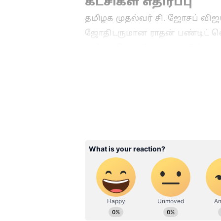
கட்சிகள் எதிர்ப்பு
தமிழக முதல்வர் சி. ஜோசப் விஜய
ஜோதிடருமான ராதன் பண்டிட் வ
தமிழக வெற்றி கழக அரசின் முடி
ஜனநாயக கட்சி (மஜக) மற்றும் த
கடும் கண்டனம் தெரிவித்துள்ள
திமுகவின் உதயசூரியன் சின்னத்
வுமான தமீமுன் அன்சாரி, சட்டசப
அரசை ஆதரிக்கப் போவதில்லை எ
சட்டசபையில் அவர் பேசுகையில்,
ஃபார்முலாக்களை கொண்டு வராதீ
விருப்பம், அதில் எந்தப் பிரச்
வரக்கூடாது. நம்பிக்கை வாக்கெ
என்றார்.