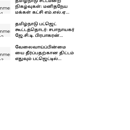
தமிழ்நாடு சட்டமன்ற
நிகழ்வுகள்: மனிதநேய
மக்கள் கட்சி எம்.எல்.ஏ
ஜவாஹிருல்லா பரபரப்பு
பேட்டி
தமிழ்நாடு பட்ஜெட்
கூட்டத்தொடர்: சபாநாயகர்
ஜே.சி.டி. பிரபாகரன்
செய்தியாளர் சந்திப்பு
வேலைவாய்ப்பின்மை
யை தீர்ப்பதற்கான திட்டம்
எதுவும் பட்ஜெட்டில்
இல்லை - பிரேமலதா
விஜயகாந்த் !