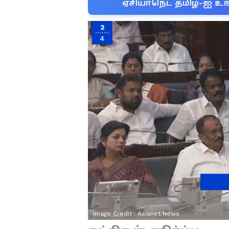
ஏசியாநெட் தமிழ்-ஐ உங
2
4
Image Credit :
Asianet News