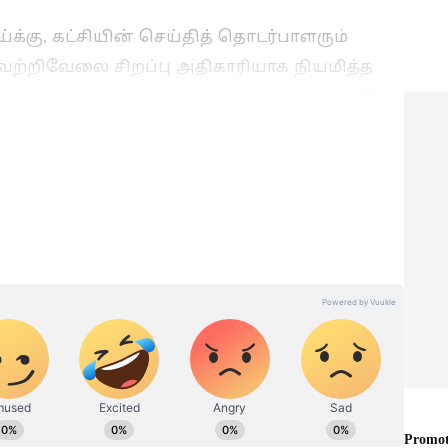
்க்கு, கட்சியின் செய்தித் தொடர்பாளரும்
ெற்றிவேலை சிறப்பு அதிகாரியாக நியமித்த
வுக்கு, திமுக கூட்டணிக் கட்சிகளான மனிதநேய
ேசிய முற்போக்கு திராவிட கழகம் (தேமுதிக)
ன.
தில் போட்டியிட்ட மஜக தலைவரும் எம்.எல்.ஏ-
ையில் நடந்த நம்பிக்கை வாக்கெடுப்பில் TVK
ன்று தெரிவித்தார்.
 "அரசு நிர்வாகத்தில் ஜோதிட
ர்கள். தனிப்பட்ட முறையில் நம்புவது அவரவர்
சினையும் இல்லை. ஆனால் அது அரசுக்குள்
டுப்பில் நாங்கள் TVK-வை ஆதரிக்கவில்லை,"