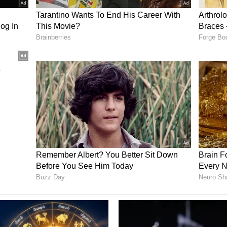
ம் ரத்து
ம்.எல்.ஏ-வுமான பிரேமலதா விஜயகாந்த்,
க ஜோதிடர் ராதன் பண்டிட் நியமிக்கப்பட்டது
யுள்ளார். இதையடுத்து பேசிய முதல்வர் விஜய்,
ப்படும் என கூறி இருந்தார்.