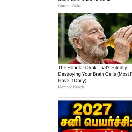
Courtallam
5 நாட்களாக தொடரும் தடை
அந்த சம்பவத்தின் எதிரொலியா
அனைத்து அருவிகளும் தற்காலிக
குளிக்க தடை விதிக்கப்பட்டுள்ள
அறிவிப்பு வெளியிடப்பட்டது.
5-வது நாளாக இன்றும் குற்றால
குளிக்க தடை விதிக்கப்பட்டுள்ளத
குற்றாலம் மெயின் அருவி, ஐந்தர
அருவி உள்ளிட்ட அனைத்து அரு