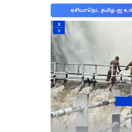
ஏசியாநெட் தமிழ்-ஐ உங
2
5