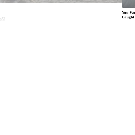
லி
ணமாகவும் தென் மேற்கு பருவமழை முன்
ழகத்தில் பரவலாக மழை பெய்து வருகிறது.
ும் நல்ல மழை பெய்ததால் குற்றால அருவிகளில்
்தநிலையில் பழைய குற்றால அருவியில் கடந்த
டீர் வெள்ளப்பெருக்கில் சிக்கி சுதந்திரப்
ாரின் கொள்ளுப்பேரனான நெல்லையை சேர்ந்த
 உயிரிழந்தார்.
3 மணிநேரத்தில் சென்னை உள்ளிட்ட 3
ாங்கப்போகுதாம் மழை.!