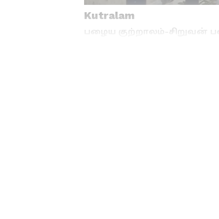
Kutralam
பழைய குற்றாலம்-சிறுவன் ப
இந்தநிலையில் கோடை மழை கார
கூட்டியே தொடங்கியதாலும் தமி
மேலும் தென்காசி மாவட்டத்தில
தண்ணீர் விழ தொடங்கியது. இந
4 தினங்களுக்கு முன்பு ஏற்பட்ட தி
போராட்ட வீரர் வ.உ.சிதம்பரன
அஸ்வின் என்ற 17 வயது சிறுவன்
Chennai Rain Alert: அடுத்த 
மாவட்டங்களில் வெளுத்து வ