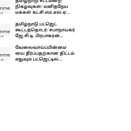
தமிழ்நாடு சட்டமன்ற
நிகழ்வுகள்: மனிதநேய
மக்கள் கட்சி எம்.எல்.ஏ
ஜவாஹிருல்லா பரபரப்பு
பேட்டி
தமிழ்நாடு பட்ஜெட்
கூட்டத்தொடர்: சபாநாயகர்
ஜே.சி.டி. பிரபாகரன்
செய்தியாளர் சந்திப்பு
வேலைவாய்ப்பின்மை
யை தீர்ப்பதற்கான திட்டம்
எதுவும் பட்ஜெட்டில்
இல்லை - பிரேமலதா
விஜயகாந்த் !