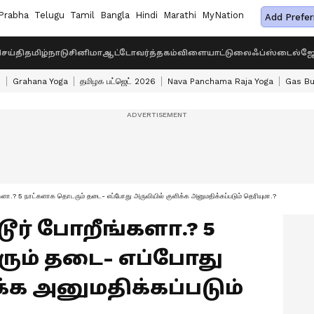
Prabha
Telugu
Tamil
Bangla
Hindi
Marathi
MyNation
Add Prefer
ெய்தி
தமிழ்நாடு
சினிமா
ஆட்டோ
வர்த்தகம்
விளையாட்டு
லைஃப்ஸ்டைல்
ஜோ
s
Grahana Yoga
தமிழக பட்ஜெட் 2026
Nava Panchama Raja Yoga
Gas Bu
ீங்களா.? 5 நாட்களாக தொடரும் தடை- எப்போது அருவியில் குளிக்க அனுமதிக்கப்படும் தெரியுமா.?
டூர் போறீங்களா.? 5
ும் தடை- எப்போது
்க அனுமதிக்கப்படும்