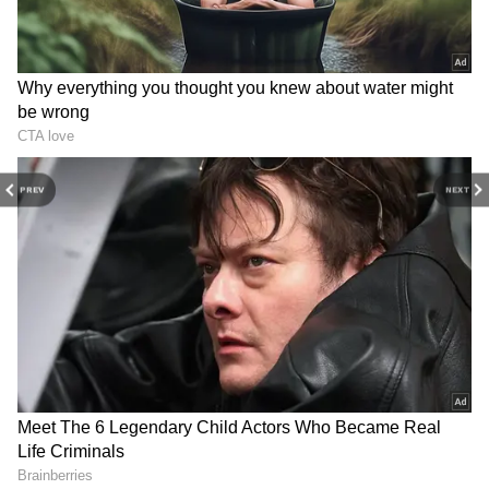
சிக்கராயபுரம் மற்றும் கொள்ளச்சேரி.
பல்லாவரம்:
கணபதிபுரம், விஸ்வகர்மா
நகர், நாயுடு ஷாப் சாலை, ஸ்கைபார்க் சர்ச்
சாலை, டிவிஎஸ் ஃபிளாட்ஸ், அக்னி
ஃபிளாட்ஸ், பஞ்சாயத்து காலனி, சுகுணா
காலனி மற்றும் நடேசன் நகர்.
PREV
NEXT
காரம்பாக்கம்:
வானகரம், பி.எச். சாலை,
சிவபூதம், ராஜீவ் நகர், கந்தமாபுரம்,
வானகரம் சர்வீஸ் சாலை, செட்டியார்
அகரம், ஐ.சி.எல்., நூம்பல், அக்னி ஃபேரி
லேண்ட், மூர்த்தி நகர், லட்சுமி நகர்,
இந்திரா நகர், போரூர் கார்டன் (பேஸ் 1
மற்றும் 2), ராமசாமி நகர், ஆண்டாள் நகர்,
சேக்மணியம், மெட்ரோ நகர், மகரிஷி
டீச்சர்ஸ் காலனி, சமயபுரம், காவேரி நகர்,