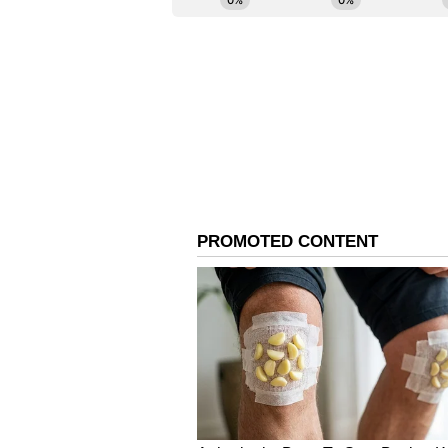
ஏசியாநெட் தமிழ்-ஐ உங
2
6