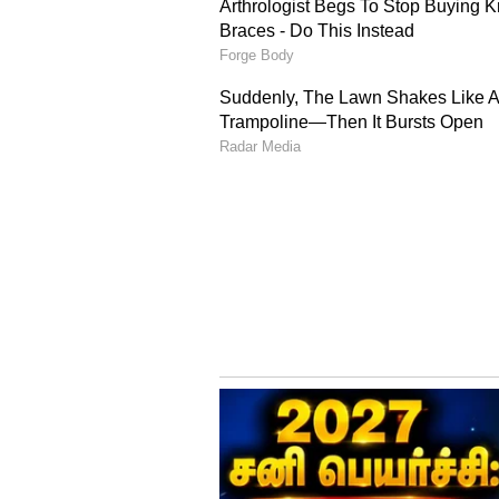
Highest Paid Cricketer In
இந்திய அணியில் மட்டுமின்றி ஐபிஎல் கிரிகெ
வருமானம் ஈட்டி வருகின்றனர். பிராண்ட் ஒப்ப
சம்பாதிக்கின்றனர்.
இந்த நிலையில் தான் தனது வருமானத்தில் ப
பட்டியலை பார்ச்சூன் இந்தியா வெளியிட்டது
செலுத்திய கிரிக்கெட் வீரர் மற்றும் விளையாட
கோலி முன்னணியில் உள்ளார்.