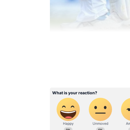
Highest Tax-Paying Cric
உலகம் முழுவதும் அதிக ரசிகர்கள் பட்டாளங
மட்டுமே. ஒவ்வொரு ரசிகரும் மற்ற விளையாட
நிதர்சனமான உண்மை. மேலும், அதிக வருமானம
விளங்குகிறது.
கிரிக்கெட் மூலமாக அதிக வருமானம் ஈட்டிய ப
டெண்டுல்கர் ஆகியோர் டாப் இடங்களில் இடம் 
கோடி ஆகும். இதே போன்று இந்திய அணியின்
மதிப்பு ரூ.1040 கோடி ஆகும்.