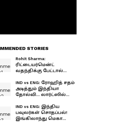
MMENDED STORIES
Rohit Sharma:
ரிட்டையர்மென்ட்
வதந்திக்கு பேட்டால்
பதிலடி! லார்ட்ஸில்
வரலாற்று சதம் அடித்த
IND vs ENG: ரோஹித் சதம்
ஹிட்மேன்!
அடித்தும் இந்தியா
தோல்வி... லார்ட்ஸில்
கோட்டைவிட்ட 5
இடங்கள்..
IND vs ENG: இந்திய
பவுலர்கள் சொதப்பல்!
இங்கிலாந்து மெகா
ஸ்கோர்... என்ன
காரணம்a?