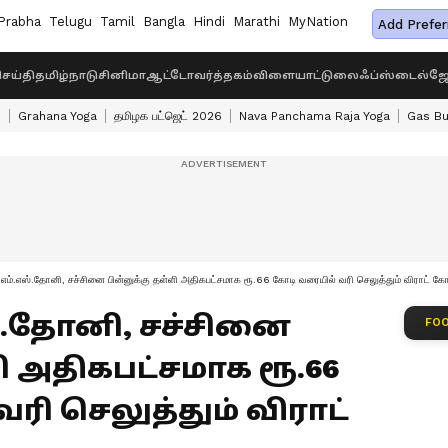
Prabha
Telugu
Tamil
Bangla
Hindi
Marathi
MyNation
Add Prefer
ெய்தி
தமிழ்நாடு
சினிமா
ஆட்டோ
வர்த்தகம்
விளையாட்டு
லைஃப்ஸ்டைல்
ஜோ
s
Grahana Yoga
தமிழக பட்ஜெட் 2026
Nava Panchama Raja Yoga
Gas Bu
ம்.எஸ்.தோனி, சச்சினை பின்னுக்கு தள்ளி அதிகபட்சமாக ரூ.66 கோடி வரையில் வரி செலுத்தும் விராட் கோ
எஸ்.தோனி, சச்சினை
FOO
ி அதிகபட்சமாக ரூ.66
ி செலுத்தும் விராட்