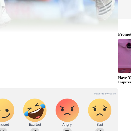
keter
்களை கொண்ட ஒரே ஒரு விளையாட்டு எது என்றால் அது கிரிக்கெட்
்டுகளை விட கிரிக்கெட் விளையாடவே விரும்புகின்றனர் என்பது
் தரக் கூடிய பணக்கார விளையாட்டாகவும் கிரிக்கெட்
ிரபலங்களின் பட்டியலில் விராட் கோலி, எம்.எஸ்.தோனி, சச்சின்
பெற்றுள்ளனர். விராட் கோலியின் நிகர சொத்து மதிப்பு ரூ.1050
 கூல் கேப்டனாக திகழ்ந்த எம்.எஸ்.தோனியின் நிகர சொத்து