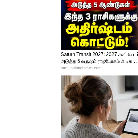
3
6
Highest Tax-Paying Cric