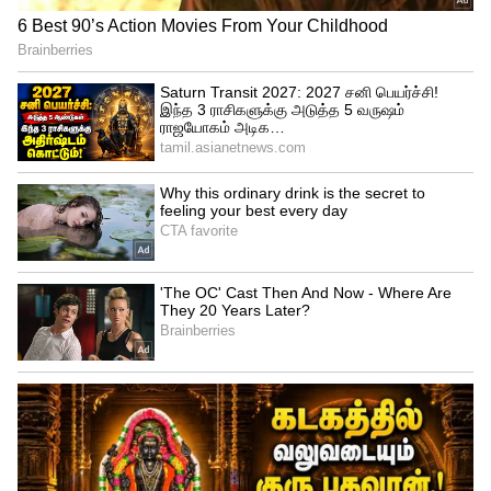
சோனி ஸ்போர்ட்ஸ் நெட்வொர்க்
நிகழ்ச்சியில் பேசிய ரவி சாஸ்திரி, வைபவ்
சூர்யவன்ஷிக்கு வாய்ப்பு வழங்கப்பட்டிருக்க
வேண்டும் என்றார். கூடிய விரைவில் அந்த
இளம் வீரருக்கு இந்திய அணி வாய்ப்பளிக்க
வேண்டும் என்று அவர் கேட்டுக்கொண்டார்.
அப்போது வைபவின் ஆட்டம் குறித்தும் ரவி
சாஸ்திரி தனது கருத்து ஒன்றை
பகிர்ந்துகொண்டார்.