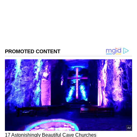
தொடரில் அவரது பெயம் இடம்
பெற்றிருந்தது. ஆனால் அயர்லாந்துக்கு
எதிரான போட்டியில் அவர் களம்
இறக்கப்படவில்லை. இந்நிலையில் இந்திய
அணியின் வைபவ் சூர்யவன்ஷி பற்றி
முன்னாள் கிரிக்கெட் வீரர் ரவி சாஸ்திரி
சொன்ன கருத்து ஒன்று சமூக
வலைதளங்களில் வைரலாகி வருகிறது.
அயர்லாந்து பயணத்தின்போதே வைபவ்
சூர்யவன்ஷிக்கு வாய்ப்பு கொடுத்திருக்க
வேண்டும் என்று ரவி சாஸ்திரி
கூறியுள்ளார்.
ஏசியாநெட் தமிழ்-ஐ உங்கள் முதன்மைத்
தேர்வாக்குங்கள்