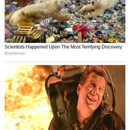
Related Articles
IND vs ENG T20: ஹர்சித் ராணாவுக்காக
மூத்த வீரரை அசிங்கப்படுத்திய கவுதம்
கம்பீர்? பரபரப்பு தகவல்!
Gautam Gambhir: அயர்லாந்திடம்
வாங்கிய அடி! கவுதம் கம்பீரை
வறுத்தெடுக்கும் ரசிகர்கள்! கடும்
விமர்சனம்!
3
7
Image Credit :
Asianet News
ரவி சாஸ்திரியின் கருத்து