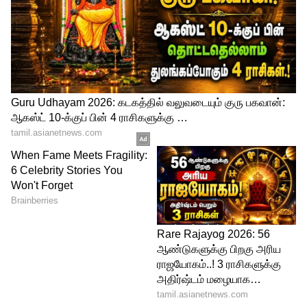
4
7
Image Credit :
ValenceCricket X
பேண்ட்டை கழற்றி கையில்
கொடுத்திருப்பான்