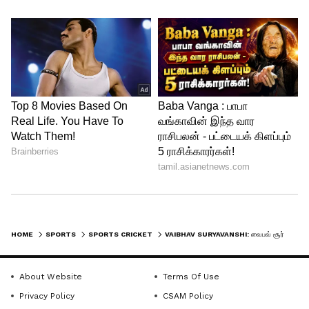
இங்கிலாந்துக்கு எதிராக வைபவ்
சூர்யவன்ஷி ஆடுவாரா என்று
தொகுப்பாளர் ரவி சாஸ்திரியிடம் கேள்வி
எழுப்பினார். அதற்கு, 'அவன்
அயர்லாந்திலேயே ஆடியிருக்க வேண்டும்.
அயர்லாந்து மைதானம் சிறியது, பந்துகளை
ஸ்டேடியத்திற்கு வெளியே பறக்கவிட்டு
இருப்பான். அங்கேயே அவன் பேண்ட்டை
கழற்றி கையில் கொடுத்திருப்பான்' என்று
கூறினார்.
HOME
SPORTS
SPORTS CRICKET
VAIBHAV SURYAVANSHI: வைபவ் சூர்யவன்ஷி பேன்ட்டை கழட்டி கையில் கொடுத்திருப்பான்.. அப்படி என்றால் என்ன? ரவி சாஸ்திரி சொன்ன தகவல்
5
7
About Website
Terms Of Use
Privacy Policy
CSAM Policy