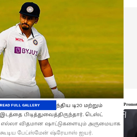
்ரேயாஸ் ஐயர், இந்திய டி20 மற்றும்
READ FULL GALLERY
த்தை பிடித்துவைத்திருந்தார். டெஸ்ட்
ர். எல்லா விதமான ஷாட்டுகளையும் அருமையாக
கூடிய பேட்ஸ்மேன் ஷ்ரேயாஸ் ஐயர்.