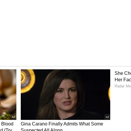
 மட்டும் எதிர்கொள்ள திணறுகிறார். அவரது
கொள்ளும் எதிரணிகள், ஷார்ட் பிட்ச்
்திவிடுகின்றன. தனது பலவீனம்
ு என்பதை ஷ்ரேயாஸ் அறிந்திருந்தாலும்,
து கொள்ள முடியவில்லை. இதுவே அவருக்கு
ு.