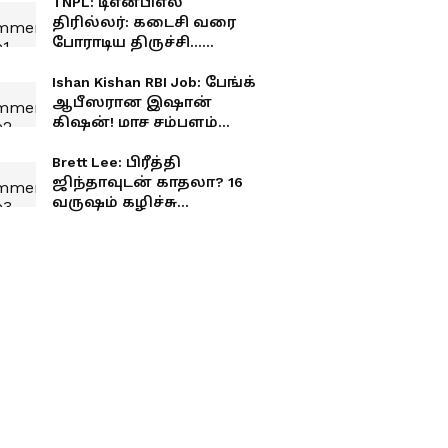
TNPL: டிஎன்பிஎல்
திரில்லர்: கடைசி வரை
போராடிய திருச்சி...
வெற்றியை தட்டிச்சென்ற
மதுரை!
Ishan Kishan RBI Job: பேங்க்
ஆபீஸரான இஷான்
கிஷன்! மாச சம்பளம்
எவ்வளவு தெரியுமா?
Brett Lee: பிரீத்தி
ஜிந்தாவுடன் காதலா? 16
வருஷம் கழிச்சு
உண்மையை உடைத்த
பிரெட் லீ