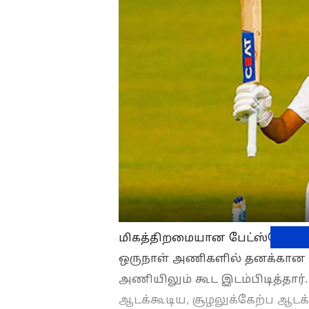
மிகத்திறமையான பேட்ஸ்மேனான ஷ
ஒருநாள் அணிகளில் தனக்கான இட
அணியிலும் கூட இடம்பிடித்தா
ஆடக்கூடிய, சூழலுக்கேற்ப ஆடக்