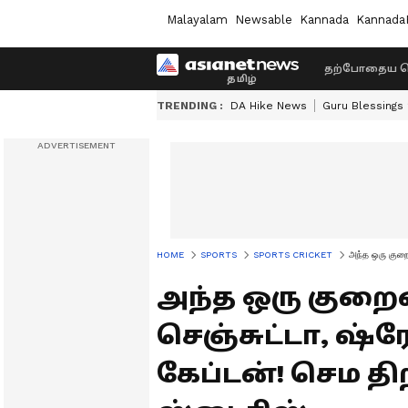
Malayalam
Newsable
Kannada
Kannada
தற்போதைய ச
TRENDING :
DA Hike News
Guru Blessings
HOME
SPORTS
SPORTS CRICKET
அந்த ஒரு குறை
அந்த ஒரு குறைய
செஞ்சுட்டா, ஷ்ர
கேப்டன்! செம த