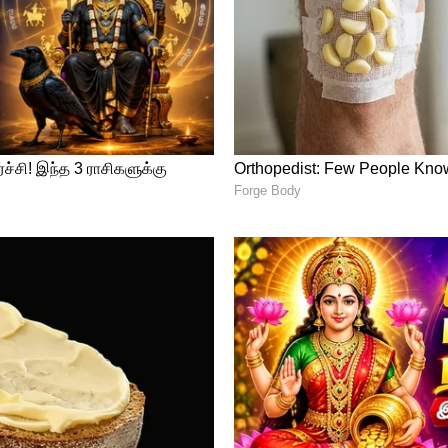
ருக்கான இடத்திற்காக போட்டி போடுவது,
ுமார் யாதவ் மைதானத்தின் அனைத்து
க்கூடிய இந்தியாவின் 360 ஆவார். எனவே
ய அணியில் இடம்பிடிக்க வேண்டுமென்றால்,
ம். ஷ்ரேயாஸ் ஐயரின் பலவீனம் அம்பலப்பட,
தவ் மிகச்சிறப்பாக விளையாட, இந்திய
தை இழந்தார் ஷ்ரேயாஸ் ஐயர்.