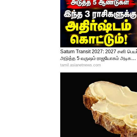
இந்திய அணியில் ஷ்ரேயாஸ் அவ
சூர்யகுமார் யாதவுடன். சூர்யக
திசைகளிலும் பந்தை பறக்கவிட
அவருடன் போட்டியிட்டு, இந்தி
மிகச்சிறப்பாக ஆடியாக வேண்டு
அதேவேளையில் சூர்யகுமார் யா
அணியின் ஆடும் லெவனில் இடத்