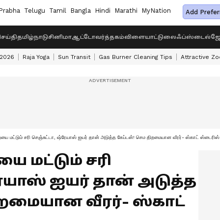
Prabha
Telugu
Tamil
Bangla
Hindi
Marathi
MyNation
Add Prefer
ெய்தி
தமிழ்நாடு
சினிமா
ஆட்டோ
வர்த்தகம்
விளையாட்டு
லைஃப்ஸ்டைல்
ஜோ
 2026
Raja Yoga
Sun Transit
Gas Burner Cleaning Tips
Attractive Zo
யை மட்டும் சரி செஞ்சுட்டா, ஷ்ரேயாஸ் ஐயர் தான் அடுத்த கேப்டன்! செம திறமையான வீரர்- ஸ்காட் ஸ்டைரிஸ்
ை மட்டும் சரி
ேயாஸ் ஐயர் தான் அடுத்த
ிறமையான வீரர்- ஸ்காட்