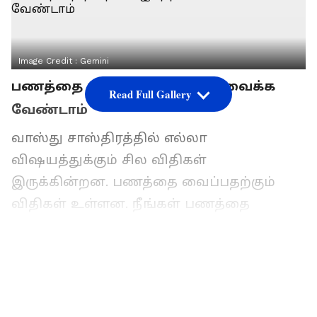
Image Credit :
Gemini
பணத்தை தவறான இடத்தில் வைக்க
Read Full Gallery
வேண்டாம்
வாஸ்து சாஸ்திரத்தில் எல்லா
விஷயத்துக்கும் சில விதிகள்
இருக்கின்றன. பணத்தை வைப்பதற்கும்
விதிகள் உள்ளன. நீங்கள் பணத்தை
தவறான இடத்தில் வைத்தால், வீட்டில்
கடுமையான வறுமை ஏற்படும். அப்போ,
வீட்டில் எந்தெந்த இடங்களில் பணத்தை
வைக்கக்கூடாது என்று இங்கே பார்க்கலாம்
வாங்க.