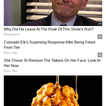
ஒரு புறவயமான (Objective) அறிவியல்
உண்மை என்பதை விட, ஒரு
தனிமனிதனின் அகவயமான (Subjective)
அனுபவம், நம்பிக்கை, மற்றும் வாழ்க்கை
முறை சார்ந்தது என்பதை அவை
அங்கீகரிக்கின்றன.
ஏசியாநெட் தமிழ்-ஐ உங்கள் முதன்மைத்
தேர்வாக்குங்கள்