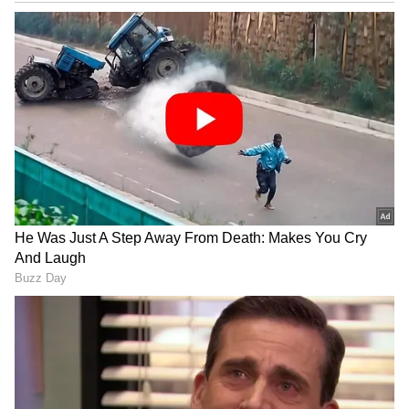
அடையாளங்களோ கிடையாது. எனவே,
அவை அனைத்தும் ஒரு 'அஞ்ஞானவாதம்'
(Agnosticism) கலந்த நடுநிலையைத் தான்
கடைப்பிடிக்கின்றன.
அறிவியலின் எல்லை:
பிரபஞ்சத்தின்
தோற்றம் (Big Bang) மற்றும் இயற்பியல்
விதிகளுக்கு அறிவியல் விளக்கங்கள்
இருந்தாலும், "ஏன் ஏதும் இருக்கிறது?"
அல்லது "பிரபஞ்சத்தின் நோக்கம் என்ன?"
போன்ற அடிப்படை வினாக்களுக்கு
அறிவியலிடம் முழுமையான விடை
இல்லை என்பதை அவை
ஒத்துக்கொள்கின்றன.
தனிமனித அனுபவம்:
கடவுள் என்பது