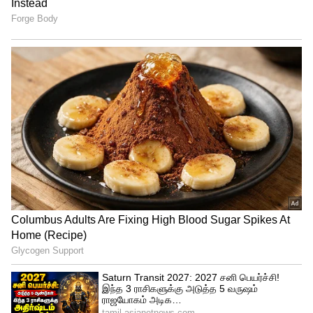
இருந்தாலும், ஒவ்வொன்றும் ஒரு சிறு
தனித்துவத்தைக் காட்டுகின்றன:
1. சிந்தனைத் திறன் (ChatGPT):
இது
தத்துவ ரீதியாக அதிக ஆழம் கொண்டது.
'அறியாமைவாதம்' தான் மிகவும்
பாதுகாப்பான நிலைப்பாடு என்பதை
வலியுறுத்தி, Bertrand Russell போன்ற
சிந்தனையாளர்களின் பார்வையை
முன்வைக்கிறது. ஆதாரம் கிடைக்கும் வரை
திறந்த மனதுடன் காத்திருக்கும் மனநிலை
ஒரு முதிர்ச்சியான அணுகுமுறை என்கிறது.
2. அறிவுசார் தொகுப்பு (Gemini):
இது
தரவுகளை வகைப்படுத்துவதில் கவனம்