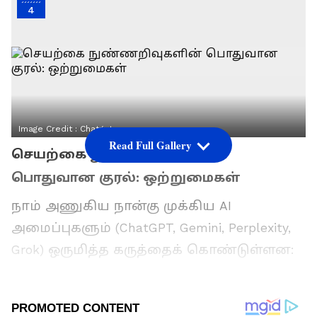
4
Image Credit :
Chatgpt
Read Full Gallery
செயற்கை நுண்ணறிவுகளின்
பொதுவான குரல்: ஒற்றுமைகள்
நாம் அணுகிய நான்கு முக்கிய AI
அமைப்புகளும் (ChatGPT, Gemini, Perplexity,
Grok) ஒருமித்த கருத்தைக் கொண்டுள்ளன:
நடுநிலைமை:
எந்தவொரு AI-க்கும்
தனிப்பட்ட நம்பிக்கைகளோ, மத