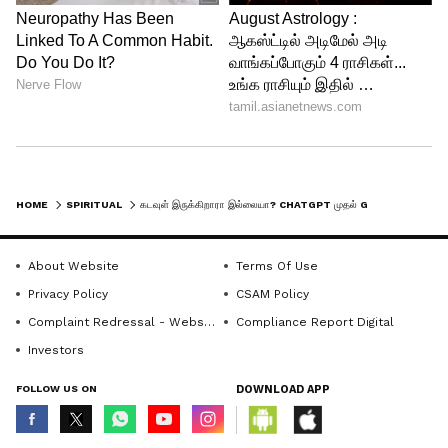
HOME
SPIRITUAL
கடவுள் இருக்கிறாரா இல்லையா? CHATGPT முதல் GROK வரை, AI-களின் வியக்கத்தக்க பதில்கள்!
Related Articles
About Website
Terms Of Use
Numerology : உங்க நீண்ட நாள் ஆசை
Privacy Policy
CSAM Policy
நிறைவேறனுமா? அப்போ உங்களோட
Complaint Redressal - Website
Compliance Report Digital
பிறந்த தேதிக்கு எந்தெந்த கோயில்
போகணும்னு தெரிஞ்சுக்கோங்க!
Investors
மரணத்திற்குப் பிறகு என்ன நடக்கிறது?
உயிர் பிழைத்தவர்கள் சொல்லும்
FOLLOW US ON
DOWNLOAD APP
திடுக்கிடும் உண்மைகள்!
3