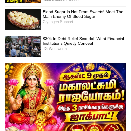
செலுத்துகிறது. ஆத்திகம், நாத்திகம்,
அஞ்ஞானவாதம் என மூன்றையும் பிரித்து,
அறிவியல் மற்றும் ஆன்மீகத்திற்கு இடையே
ஒரு பாலத்தை அமைக்க முயல்கிறது.
3. செயல்முறை நோக்கு (Perplexity):
இது
கடவுளை நம்பிக்கை மற்றும் தர்மத்தோடு
இணைத்துப் பார்க்கிறது. மதம் மற்றும்
கலாச்சாரம் ஒரு மனிதனின் நம்பிக்கையை
எவ்வாறு வடிவமைக்கிறது என்பதை
விளக்கி, கடவுள் இல்லையென்றால் கூட
மனிதன் தன்னைத்தானே
நெறிப்படுத்திக்கொள்ள முடியும் என்ற
கோணத்தைச் சேர்க்கிறது.
4. தேடல் நோக்கம் (Grok):
இது சற்று