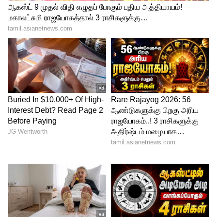
வித்தியாசமானது. "பிரபஞ்சத்தைப்
புரிந்துகொள்வதே எனது நோக்கம்" என்று
கூறி, ஒரு ஆய்வுப் பயணத்தின்
தொடக்கமாகவே இந்த விவாதத்தைப்
பார்க்கிறது. "இப்போதைக்குத் தெரியாது,
ஆனால் தேடுவோம்" என்பது இதன்
சுவாரஸ்யமான முடிவு.