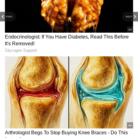
PREV
NEXT
2
4
Image Credit :
Chatgpt
சுவாரஸ்யமான முரண்பாடுகள் மற்றும்
நுணுக்கங்கள்
AI-களின் பதில்கள் அடிப்படையில் ஒன்றாக