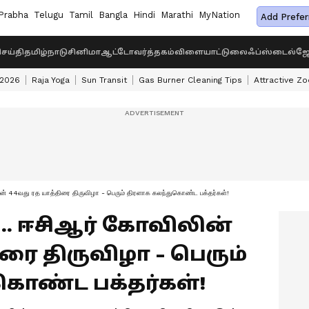
Prabha
Telugu
Tamil
Bangla
Hindi
Marathi
MyNation
Add Prefer
ெய்தி
தமிழ்நாடு
சினிமா
ஆட்டோ
வர்த்தகம்
விளையாட்டு
லைஃப்ஸ்டைல்
ஜோ
 2026
Raja Yoga
Sun Transit
Gas Burner Cleaning Tips
Attractive Zo
 44வது ரத யாத்திரை திருவிழா - பெரும் திரளாக கலந்துகொண்ட பக்தர்கள்!
.. ஈசிஆர் கோவிலின்
ரை திருவிழா - பெரும்
கொண்ட பக்தர்கள்!