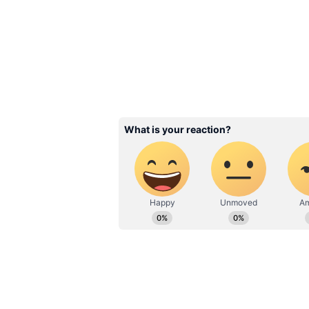
ஜகந்நாதர், பாலபத்ரர், மற்றும
இத்திருவிழா, பக்தர்களையும், 
என்றே கூறலாம். மகிழ்ச்சியோடும்
ஒலியால் அந்த இடமெங்கும் சந
கூறலாம்.
3
4