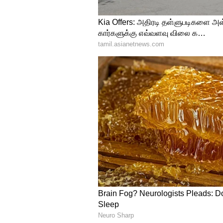
Ratha Yathirai
ரதத்தை இழுத்து கொண்டு செல்ல
இதயத்திற்கு அருகில் இழுக்கு
திருவிழாவின் போது பக்தி, அன்
என்று ISKCON சென்னை ஈசிஆர் க
Tirumala Tirupati: திருப்பதிய
தேவஸ்தானம் எடுத்த அதிரடி ம