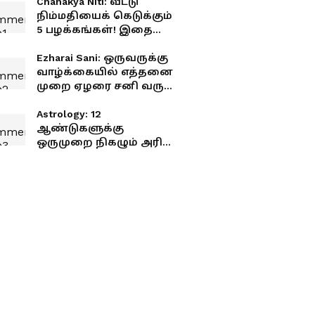
Chanakya Niti: வீட்டு
நிம்மதியைக் கெடுக்கும்
5 பழக்கங்கள்! இதை
மாற்றினால் வாழ்க்கை
சூப்பராக மாறும்.!
Ezharai Sani: ஒருவருக்கு
வாழ்க்கையில் எத்தனை
முறை ஏழரை சனி வரும்?
அதிர்ச்சி தரும் ஜோதிட
உண்மைகள்.!
Astrology: 12
ஆண்டுகளுக்கு
ஒருமுறை நிகழும் அரிய
கிரக சேர்க்கை.! விசாகம்
முதல் ரேவதி வரை 14
நட்சத்திரங்களுக்கான
விரிவான பலன்கள் &
பரிகாரங்கள்