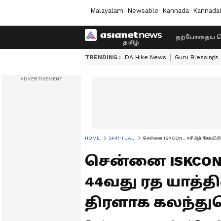
Malayalam
Newsable
Kannada
Kannada
தற்போதைய ச
TRENDING :
DA Hike News
Guru Blessings
HOME
SPIRITUAL
சென்னை ISKCON.. ஈசிஆர் கோவிலின்
சென்னை ISKCON
44வது ரத யாத்தி
திரளாக கலந்து