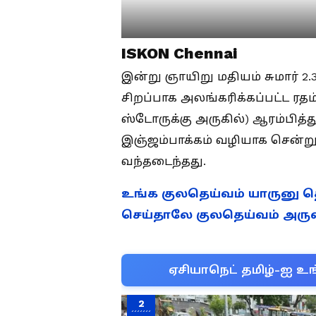
ISKON Chennai
இன்று ஞாயிறு மதியம் சுமார் 2
சிறப்பாக அலங்கரிக்கப்பட்ட ரதம
ஸ்டோருக்கு அருகில்) ஆரம்பித்த
இஞ்ஜம்பாக்கம் வழியாக சென்ற
வந்தடைந்தது.
உங்க குலதெய்வம் யாருனு 
செய்தாலே குலதெய்வம் அருள
ஏசியாநெட் தமிழ்-ஐ உங
2