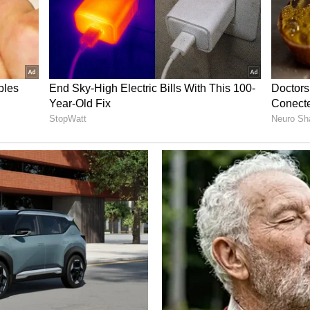
ிறது".