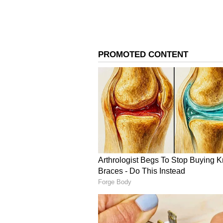
Chennai ISKCON
“ரத யாத்திரையை கொண்டாடுவதில
ஜகந்நாதர், பாலபத்ரர், மற்றும்
இழுத்து கொண்டு செல்ல, இந்த த
யாத்திரை என்பது வெறும் திரு