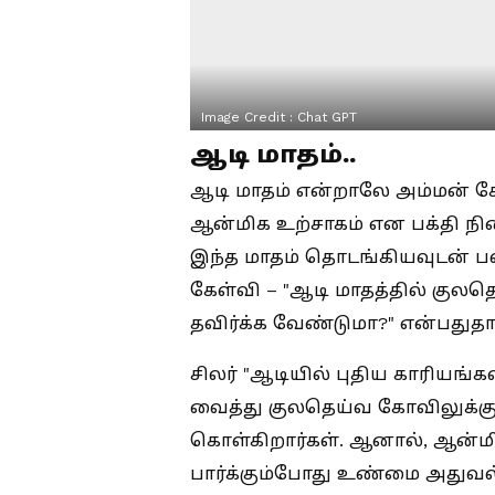
Image Credit :
Chat GPT
ஆடி மாதம்..
ஆடி மாதம் என்றாலே அம்மன் கோவ
ஆன்மிக உற்சாகம் என பக்தி நிற
இந்த மாதம் தொடங்கியவுடன் பல
கேள்வி – "ஆடி மாதத்தில் குல
தவிர்க்க வேண்டுமா?" என்பதுதா
சிலர் "ஆடியில் புதிய காரியங்
வைத்து குலதெய்வ கோவிலுக்கும
கொள்கிறார்கள். ஆனால், ஆன்ம
பார்க்கும்போது உண்மை அதுவல