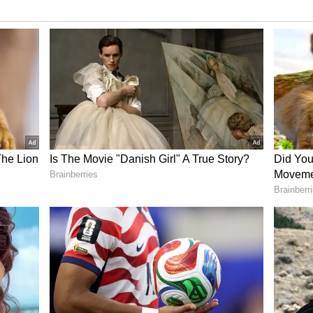
ு?
ழிபாட்டிற்கு உகந்த மாதமாக கருதப்படுகிறது.
டு, மாரியம்மன், காளியம்மன், எல்லையம்மன்
ாடுகள் மிகவும் விமரிசையாக நடைபெறும்.
்களும், மழைக்கால தொடக்கமும் ஏற்படுவதால்,