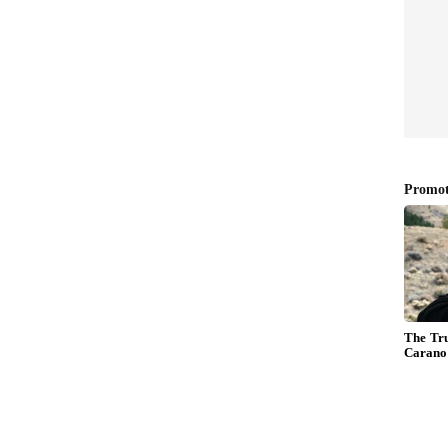
இபிஎஸ்ஸின் 'பாசிடிவ்'
கொடுக்
ரகசியம்.. கைவிடாத
ு
குலதெய்வம்.. வியக்க
ள்
வைக்கும் பின்னணி!
2
.!