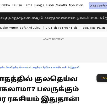
Prabha
Telugu
Tamil
Bangla
Hindi
Marathi
MyNation
Add Prefer
ெய்தி
தமிழ்நாடு
சினிமா
ஆட்டோ
வர்த்தகம்
விளையாட்டு
லைஃப்ஸ்டைல்
ஜோ
Make Mutton Soft And Juicy?
Dry Fish Vs Fresh Fish
Today Rasi Palan
ய்வ கோவிலுக்கு போகலாமா? பலருக்கும் தெரியாத சாஸ்திர ரகசியம் இதுதான்!
 மாதத்தில் குலதெய்வ
FOO
கலாமா? பலருக்கும்
ர ரகசியம் இதுதான்!