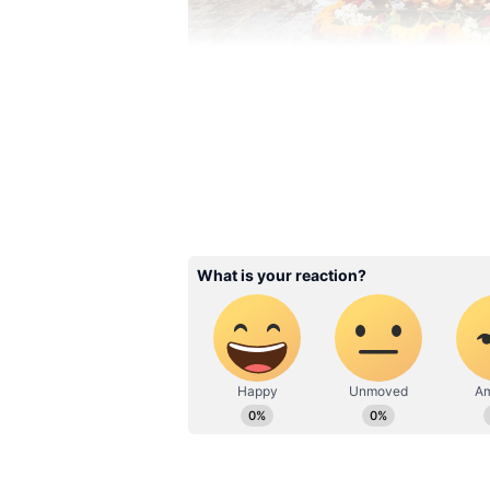
Image Credit :
Gemini AI
ஆடி மாதத்தில் குல
ஆம், தாராளமாக செய்யலாம். உ
குலதெய்வ வழிபாட்டிற்கு மிகவு
குறிப்பாக கிராமப்புறங்களில்
போன்ற நாட்களில் குடும்பம் மு
வழிபடும் பழக்கம் இன்றும் தொடர
குலதெய்வம் என்பது ஒரு குடும்
நிலவுகிறது. தலைமுறை தலைமு
குடும்பத்திற்கு பாதுகாப்பு, ஒற
பக்தர்களின் நம்பிக்கையாகும்.