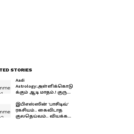
TED STORIES
Aadi
Astrology:அள்ளிக்கொடு
க்கும் ஆடி மாதம்.! குரு
யோகத்தால் 3 ராசிகள்
காட்டில் பணமழை.! 2
இபிஎஸ்ஸின் 'பாசிடிவ்'
ராசிகளுக்கு ஜாக்பாட்.!
ரகசியம்.. கைவிடாத
குலதெய்வம்.. வியக்க
வைக்கும் பின்னணி!