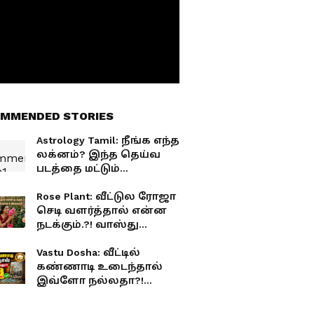
MMENDED STORIES
Astrology Tamil: நீங்க எந்த
லக்னம்? இந்த தெய்வ
படத்தை மட்டும்
பூஜித்தால் போதும்.! சகல
சௌபாக்கியமும் தேடி
Rose Plant: வீட்டுல ரோஜா
வரும்!
செடி வளர்த்தால் என்ன
நடக்கும்.?! வாஸ்து
சொல்லும் ஆச்சரியமான
உண்மைகள்!
Vastu Dosha: வீட்டில்
கண்ணாடி உடைந்தால்
இவ்ளோ நல்லதா?!
தெரிஞ்சா துள்ளி
குதிப்பீங்க.!