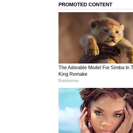
Image Credit :
Gemini AI
ஏன் ஆடி மாதம் சிறப்ப
தமிழ் மாதங்களில் ஆடி, சக்தி வ
இந்த காலத்தில் அம்மன் வழிபா
உள்ளிட்ட கிராமத் தெய்வ வழிப
ஆடி மாதத்தில் இயற்கை மாற்றங