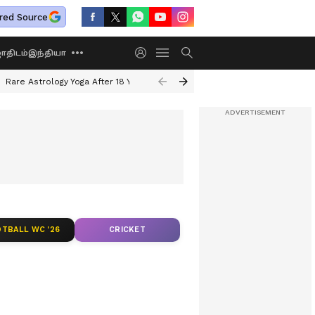
red Source
திடம்
இந்தியா
Rare Astrology Yoga After 18 Years
Dwi Pushkar Yoga 2026
Guru Peyar
TBALL WC '26
CRICKET