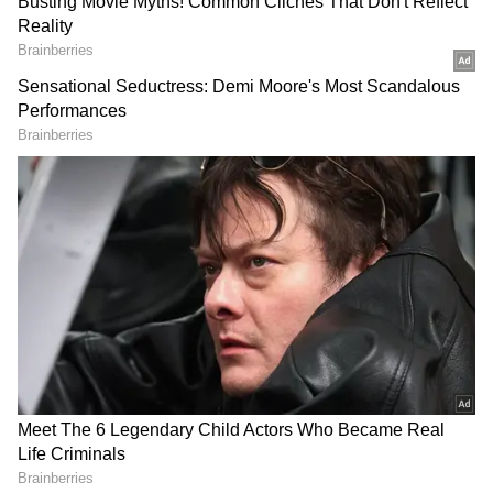
2
4
Image Credit :
X
29 பட ட்விட்டர் விமர்சனம்
ஒரு தீவிரமான காதல் கதை.. டிண்டர், பம்புல்
மற்றும் ஓயோ போன்ற செயலிகள்
தோன்றுவதற்கு முந்தைய காலகட்டத்தில்