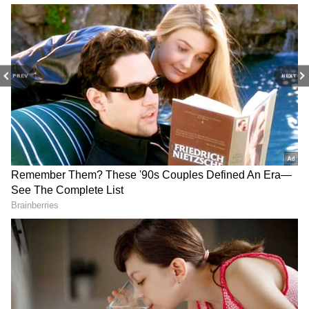
அமைந்த கதை இது. நாயகனுக்கு எந்த
லட்சியமும் இல்லை; ஆனால் நாயகிக்கு ஒரு
குறிப்பிட்ட குறிக்கோள் இருக்கிறது. நாயகி
விலகிச் செல்கிறாள். அந்தப் பிரிவை
PREV
NEXT
நாயகன் எவ்வாறு எதிர்கொள்கிறான்? மிக
அழகான திரைப்படம் இது. நடிகர் விது,
இப்பாத்திரத்திற்கு கச்சிதமாகப்
பொருந்தியுள்ளார். அவர் மிகச் சிறப்பாக
நடித்துள்ளார். நடிகை ப்ரீத்தி அஸ்ரானி
மிகவும் பிரமாதமாக நடித்துள்ளார்.
ஷான் ரோல்டன் இப்படத்தின் மற்றொரு
நாயகன் என்றே சொல்லலாம்.. அவரது
பாடல்களும் பின்னணி இசையும்
இப்படத்தை முற்றிலும் வேறொரு