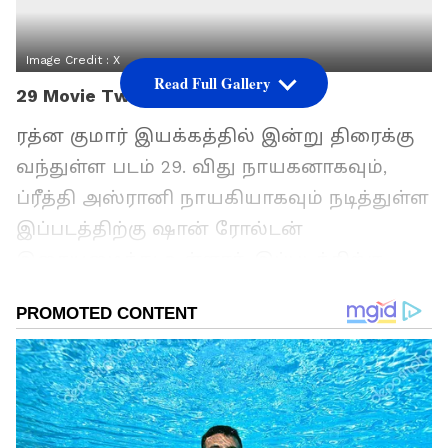
Image Credit :
X
Read Full Gallery
29 Movie Twitter Review
ரத்ன குமார் இயக்கத்தில் இன்று திரைக்கு
வந்துள்ள படம் 29. விது நாயகனாகவும்,
ப்ரீத்தி அஸ்ரானி நாயகியாகவும் நடித்துள்ள
இப்படத்திற்கு ஷான் ரோல்டன்
இசையமைத்து உள்ளார். இப்படத்திற்கு
மாதேஷ் மாணிக்கம் ஒளிப்பதிவு
செய்துள்ளார். ராஞ்சனா பாணியிலான ஒரு
காதல் படமாக இதனை எடுத்திருக்கிறார்
ரத்ன குமார். இப்படம் இன்று
திரையரங்குகளில் ரிலீஸ் ஆகி உள்ளது.
இப்படத்தின் முதல் காட்சியை தியேட்டரில்