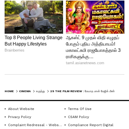
LIK Review : லவ் இன்சூரன்ஸ் கம்பெனி
டக்கரா? மக்கரா? விமர்சனம் இதோ
3
4
Image Credit :
X
HOME
CINEMA
கருத்து
29 THE FILM REVIEW : மேயாத மான் மேஜிக் மீண்டும் ஒர்க் அவுட் ஆனதா? இல்லையா?
29 பட எக்ஸ் தள விமர்சனம்
மனதிற்கு இதமான இந்தப் படத்தைப்
About Website
Terms Of Use
Privacy Policy
CSAM Policy
பார்த்து நான் இன்ப அதிர்ச்சி அடைந்தேன்.
Complaint Redressal - Website
Compliance Report Digital
இந்தப் படம் நிச்சயம் விருதுகளை வெல்லத்