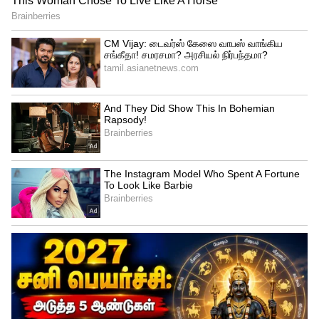
The guy has no ambition and the girl
has a specific goal.. The girl drifts
away.. How does the boy cope..
Beautiful movie..
@ActorVidhu
is apt..
He has done very well..…
pic.twitter.com/CcQqs2zkJx
— Ramesh Bala (@rameshlaus)
May 8,
2026