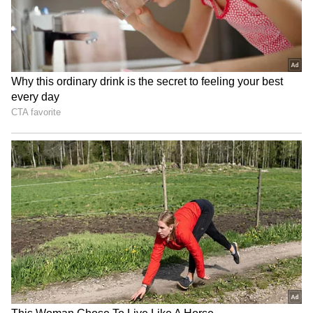
தளத்திற்கு உயர்த்துகின்றன. எழுத்தாளர்
மற்றும் இயக்குனர் ரத்ன குமார்,
விறுவிறுப்பான திரைக்கதையுடன் கூடிய
ஒரு அழகான திரைப்படத்தை
வழங்கியுள்ளார். மிகவும் இயல்பான
படைப்பு. நீண்ட காலத்திற்குப் பிறகு,
மனதிற்கு நிறைவளிக்கும் ஒரு காதல்
கதையைக் காண முடிகிறது என
பதிவிட்டுள்ளார்.
#29theFilm
[3.75/5] : An intense love
story..
Set in a time period before Tinder,
Bumble and Oyo..