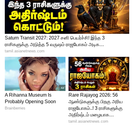
Related Articles
லெஜண்டின் ஆக்‌ஷன் விருந்து டேஸ்டா?
வேஸ்டா? லீடர் விமர்சனம் இதோ