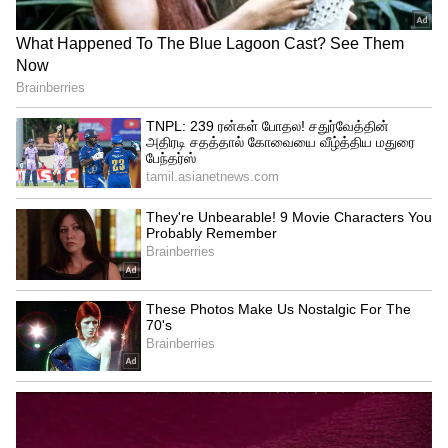
Related Articles
CM Vijay உத்தரவு : மஞ்சும்மல் பாய்ஸ்
போன இடத்துக்கு நீங்க Free-ஆ
போலாம்
TVK Vijay: 'தளபதியை' இனி அசைக்கவே
முடியாது? உச்சம் தொடும் 'முதல்வர்
விஜய்' கிராப்... குரு பெயர்ச்சி தரும் மாஸ்
திருப்புமுனை!