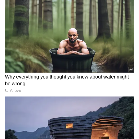
எதிர்பார்ப்பை உருவாக்கியுள்ளது.
அரசியல் வட்டாரங்களில் வெளியாகும்
தகவல்களின் படி, ஜூன் மாதம் முதல் இந்த
திட்டத்தை அதிகாரப்பூர்வமாக அறிவிக்க
தவெக தரப்பு தீவிரமாக ஆலோசித்து
வருவதாக கூறப்படுகிறது. இதற்கான
முக்கிய அரசியல் காரணமாக ஜூன் 3ஆம்
தேதி நடைபெறவுள்ள கலைஞர்
கருணாநிதியின் பிறந்தநாள் கொண்டாட்டம்
பார்க்கப்படுகிறது.
ஏசியாநெட் தமிழ்-ஐ உங்கள் முதன்மைத்
தேர்வாக்குங்கள்