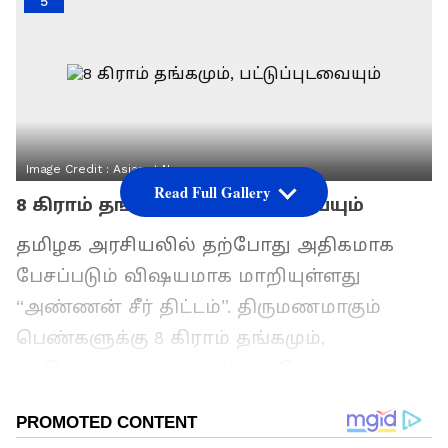
5
Image Credit :
Asianet News
Read Full Gallery
8 கிராம் தங்கமும், பட்டுப்புடவையும்
தமிழக அரசியலில் தற்போது அதிகமாக
பேசப்படும் விஷயமாக மாறியுள்ளது
“அண்ணன் சீர் திட்டம்”. திருமணமாகும்
பெண்களுக்கு 8 கிராம் தங்கமும்,
பட்டுப்புடவையும் வழங்கப்படும் என்ற
தகவல், குறிப்பாக பெண்கள் மற்றும்
நடுத்தர குடும்பங்களில் பெரிய