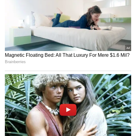
திட்டம்” குறித்த முக்கிய அறிவிப்பை
வெளியிட தவெக தரப்பும் திட்டமிட்டு
வருவதாக அரசியல் வட்டாரங்களில்
பரபரப்பாக பேசப்படுகிறது. “மீடியாவின்
முழு கவனமும் அந்த நாளில் எந்த
விஷயத்தின் மீது செல்லும்?” என்ற
அரசியல் கணக்கில்தான் இந்த நகர்வு என
கூறப்படுகிறது.