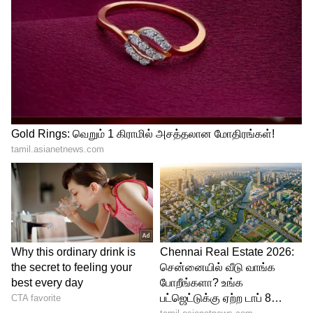
3
5
Image Credit :
CM Vijay FB
இது நேரடி நிவாரணமாக அமையும்
குறிப்பாக, “மணமகள்களுக்கு 8 கிராம்
தங்கம் + பட்டுப்புடவை” என்ற அறிவிப்பு
பொதுமக்களிடம் உடனடி தாக்கத்தை
ஏற்படுத்தக்கூடியது. திருமணச் செலவால்
சிரமப்படும் ஏழை மற்றும் நடுத்தர
குடும்பங்களுக்கு இது நேரடி நிவாரணமாக