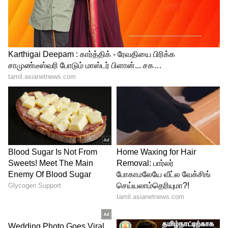
மூன்றாவது பெரும் பணக்கார
முதலமைச்சராகப் பட்டியலிடப்பட்டுள்ளார்.
இவரது சொத்துக்களில் ரூ.313 கோடிக்கும்
அதிகமான தொகை வங்கி வைப்பு நிதியாக
மட்டுமே வைக்கப்பட்டுள்ளது
குறிப்பிடத்தக்கது.
இதற்கு முன் கடந்த 2025 ஆம் ஆண்டு
ஏடிஆர் (ADR) வெளியிட்ட பட்டியலில்,
அருணாச்சல பிரதேச முதலமைச்சர் பெமா
காண்டு (ரூ.332 கோடி) மற்றும்
கர்நாடகாவின் முன்னாள் முதலமைச்சர்
சித்தராமையா ஆகியோர் முன்னிலையில்
இருந்தனர். ஆனால் தற்போதைய புதிய
அரசியல் மாற்றங்களுக்குப் பிறகு,