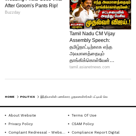
இந்தியாவின் டாப்-3 பணக்கார
முதலமைச்சர்களாக டி.கே. சிவக்குமார்
(கர்நாடகா), சந்திரபாபு நாயுடு (ஆந்திரா)
மற்றும் விஜய் (தமிழ்நாடு) ஆகிய
தென்னிந்திய தலைவர்களே ஆதிக்கம்
செலுத்துகின்றனர்.
HOME
POLITICS
இந்தியாவின் பணக்கார முதலமைச்சர்கள் பட்டியல் வெளியீடு! CM VIJAY-க்கு எத்தனையாவது இடம்?
About Website
Terms Of Use
Privacy Policy
CSAM Policy
Complaint Redressal - Website
Compliance Report Digital