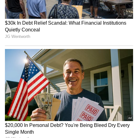
Related Articles
Deep Sleep Mode-க்கு சென்ற CM Vijay –
உதயநிதி ஸ்டாலின் கடும் விமர்சனம்
Who is DK Shivakumar?: கர்நாடக துணை
முதல்வராகும் டி.கே. சிவகுமார்!
அரசியலில் முன்னேறியது எப்படி?
3
3