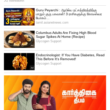
Image Credit :
ANI
இரண்டாம் மற்றும் மூன்றாம் இடங்கள்
இந்த பட்டியலில் ஆந்திரப் பிரதேச
முதலமைச்சர் என். சந்திரபாபு நாயுடு ரூ.931
கோடி சொத்துக்களுடன் நாட்டின்
இரண்டாவது பெரும் பணக்கார
முதலமைச்சராக உள்ளார்.
அதேபோல, அண்மையில் நடந்த தேர்தலில்
களம் கண்டு தமிழக முதலமைச்சராகப்
பொறுப்பேற்றுள்ள சி. ஜோசப் விஜய், ரூ.648
கோடி (சில அறிக்கைகளில் ரூ.624 கோடி
எனக் குறிப்பிடப்பட்டுள்ளது)
சொத்துக்களுடன் இந்தியாவின்