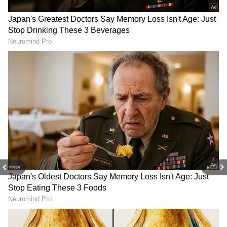
பிடித்துள்ளார்.
அவரது சொத்து விவரங்கள்
பின்வருமாறு:
அசையும் சொத்துக்கள்: ரூ.273 கோடி
அசையா சொத்துக்கள் (நிலம் மற்றும்
கட்டிடங்கள்): ரூ.1,140 கோடி
கடன் பொறுப்புகள்: ரூ.265 கோடி
கடந்த 2008-ல் ரூ.75.5 கோடியாக இருந்த
அவரது சொத்து மதிப்பு, 2013-ல் ரூ.251
PREV
NEXT
கோடியாகவும், 2018-ல் ரூ.840 கோடியாகவும்
உயர்ந்து, தற்போது 2023 தேர்தல் பிரமாணப்
பத்திரத்தின்படி ரூ.1,413 கோடியைத்
தொட்டுள்ளது.