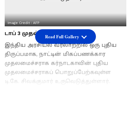
Image Credit :
AFP
டாப் 3 முதல்வர்கள்
Read Full Gallery
இந்திய அரசியல் வரலாற்றில் ஒரு புதிய
திருப்பமாக, நாட்டின் மிகப்பணக்கார
முதலமைச்சராக கர்நாடகாவின் புதிய
முதலமைச்சராகப் பொறுப்பேற்கவுள்ள
டி.கே. சிவக்குமார் உருவெடுத்துள்ளார்.
ஜனநாயக சீர்திருத்தங்களுக்கான சங்கம்
(ADR) தேர்தல் பிரமாணப் பத்திரங்களின்
அடிப்படையில் வெளியிட்ட புதிய
தரவுகளின்படி, இந்தியாவின் டாப்-3
பணக்கார முதலமைச்சர்கள் அனைவரும்