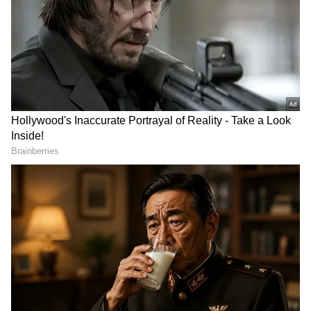
2
3
Image Credit :
Asianet News
டி.கே. சிவக்குமாரின் சொத்து மதிப்பு
கர்நாடக காங்கிரஸ் கட்சியின் மூத்த
தலைவரும், 'டிரபிள் ஷூட்டர்' என்று
அழைக்கப்படுபவருமான டி.கே. சிவக்குமார்,
மொத்தம் ரூ.1,413 கோடி மதிப்பிலான
சொத்துக்களை அறிவித்து இந்தியாவின்
மிகப்பணக்கார முதலமைச்சராக முதலிடம்