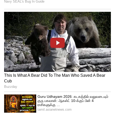
பின்னால் வரும் பறவை, இந்த 'அப்வாஷ்'
காற்று ஓட்டத்தில் சரியாகப்
பொருந்திக்கொள்ளும். இதனால், பின்னால்
வரும் பறவைக்கு இயற்கையாகவே
மேலெழும்பும் சக்தி (Lift) கிடைக்கிறது.
இதன் விளைவாக, அது குறைந்த
முயற்சியில் அதிக தூரம் பறக்க முடிகிறது.
இதையும் படியுங்கள்:
Amazing Facts: இடி
இடிக்கும்போது அர்ஜுனா, அர்ஜுனா-
ன்னு ஏன் சொல்றோம்.? இதுதான்
காரணம்.!