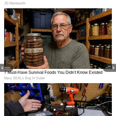
Image Credit :
Gemini AI
பறவைகளுக்கு எப்படி 'ஏரோடைனமிக்ஸ்'
தெரியும்!
வலசைப் பறவைகள் 'V' வடிவத்தில் பறக்க
PREV
NEXT
முக்கிய காரணம், காற்றின் அழுத்தத்தைக்
குறைப்பதுதான். காற்றைக் கிழித்து
வேகமாக முன்னேற, பறவைகள்
'ஏரோடைனமிக்ஸ்' விதியைப்
பின்பற்றுகின்றன. கூட்டத்தில் முன்னால்
செல்லும் லீடர் பறவை, காற்றின்