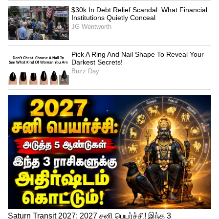
Related Articles
Interesting Facts: காரமா சாப்பிட்டா
மூக்குல தண்ணி வருதா? வியர்த்து
கொட்டுதா? இதுக்கான உண்மையான