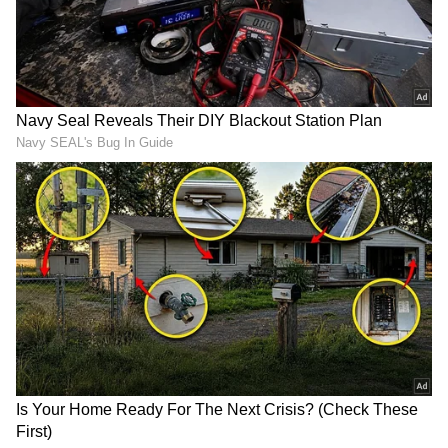
அழுத்தத்தைத் தாங்கிக்கொண்டு மற்ற
பறவைகளின் சுமையைக் குறைக்கிறது.
இந்த அறிவியலைப்
பயன்படுத்துவதால்தான், சில பறவைக்
கூட்டங்கள் லட்சக்கணக்கான
கிலோமீட்டர்கள் பயணிப்பதாக
விஞ்ஞானிகள் கண்டறிந்துள்ளனர். '
V' வடிவத்தில் பறக்கும்போது, முன்னால்
உள்ள லீடர் பறவை தன் இறக்கைகளை
வேகமாக அடிக்கும். அப்போது அதன்
இறக்கை முனைகளிலிருந்து காற்று
மேல்நோக்கி எழும்பும். இதை அறிவியல்
மொழியில் 'அப்வாஷ்' (Upwash) என்பார்கள்.