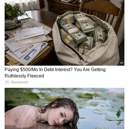
அழகாக இருக்கும் இந்தக்காட்சிக்குப்
பின்னால், வெறும் ஒழுக்கம் மட்டுமல்ல, ஒரு
ஆச்சரியமான அறிவியல் ரகசியமும்
இருக்கிறது. ஆயிரக்கணக்கான
கிலோமீட்டர் பயணம் செய்யும் வலசைப்
பறவைகள் இந்த வடிவத்தைத்
தேர்ந்தெடுக்கின்றன. இதன் பின்னணியில்
உள்ள அறிவியலை இங்கே பார்க்கலாம்.
இதையும் படியுங்கள்:
Hotel Safety Tips:
ஹோட்டல் அறைக்குள் போனதும்
பெட்டுக்கு அடியில பாட்டில உருட்டி
விடுங்க! 99% பேருக்கு இந்த சேஃப்டி ட்ரிக்
தெரியாது.!