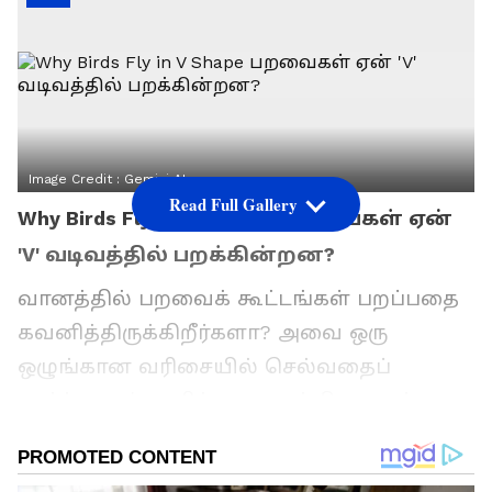
Image Credit :
Gemini AI
Read Full Gallery
Why Birds Fly in V Shape - பறவைகள் ஏன்
'V' வடிவத்தில் பறக்கின்றன?
வானத்தில் பறவைக் கூட்டங்கள் பறப்பதை
கவனித்திருக்கிறீர்களா? அவை ஒரு
ஒழுங்கான வரிசையில் செல்வதைப்
பார்க்கலாம். குறிப்பாக, ஆங்கில எழுத்தான
'V' வடிவத்தில் பறந்து செல்வதை நாம்
அடிக்கடி பார்த்திருப்போம். பார்ப்பதற்கு