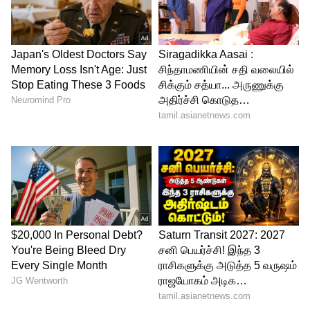
உணவுகளையும் காலையில் சாப்பிடவே
கூடாது.! ஆரோக்கியமான காலை உணவு
எது?
3
3
Image Credit :
Freepik
உடற்பயிற்சியுடன் சமச்சீர் உணவு
உடற்பயிற்சியுடன் சமச்சீர் உணவும் சமமாக
முக்கியம். புரதம், கால்சியம், வைட்டமின் டி
நிறைந்த உணவு, போதிய தூக்கம் மற்றும்
மனஅழுத்த கட்டுப்பாடு ஆகியவை
உடல்நலத்தை மேம்படுத்தும். நீண்ட நேரம்