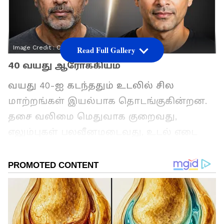
Image Credit :
Chatgpt
Read Full Gallery
40 வயது ஆரோக்கியம்
வயது 40-ஐ கடந்ததும் உடலில் சில
மாற்றங்கள் இயல்பாக தொடங்குகின்றன.
தசை வலிமை மெதுவாக குறைவது,
எலும்புகள் பலவீனமடைவது, உடல் எடை
அதிகரிக்கும் வாய்ப்பு உருவாகுவது போன்ற
மாற்றங்கள் பலரையும் பாதிக்கக்கூடும்.
ஆனால் இது உடல் சோர்வுக்கான முடிவல்ல.
சரியான வாழ்க்கை முறை மற்றும்
ஒழுங்கான உடற்பயிற்சி இருந்தால், வயது