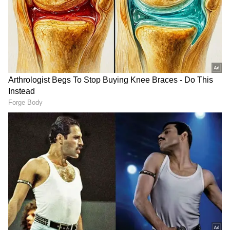
அதிகரித்தாலும் உடலை ஆரோக்கியமாக
வைத்திருக்க முடியும்.
உலக சுகாதார அமைப்பின்
பரிந்துரைகளின்படி, 40 வயதுக்கு பிறகு
இதய ஆரோக்கியம், தசை வலிமை மற்றும்
எலும்பு பாதுகாப்பை மேம்படுத்தும்
பயிற்சிகளுக்கு கவனம் செலுத்த வேண்டும்.
உடலின் தேவையை புரிந்துகொண்டு
பயிற்சிகளை தேர்வு செய்வது முக்கியம்.
ஏசியாநெட் தமிழ்-ஐ உங்கள் முதன்மைத்
தேர்வாக்குங்கள்