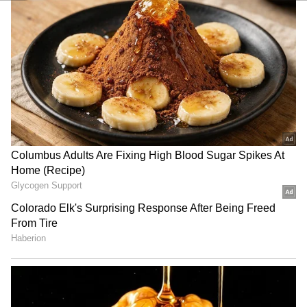
உடற்பயிற்சி
இதய ஆரோக்கியத்திற்காக வேகமான
நடைப்பயிற்சி மிகவும் பயனுள்ளதாக
இருக்கும். மூட்டுகளுக்கு அதிக அழுத்தம்
தராமல் உடலை சுறுசுறுப்பாக வைத்திருக்க
இது உதவும். இதனுடன் மிதிவண்டி பயிற்சி
மற்றும் நீச்சல் போன்ற செயல்பாடுகளும்
உடல் சக்தி மற்றும் சகிப்புத்தன்மையை
அதிகரிக்கின்றன.
தசை மற்றும் எலும்பு வலிமைக்காக எடை
தூக்கும் எளிய பயிற்சிகள் அல்லது எதிர்ப்பு
பட்டை பயிற்சிகளை சேர்க்கலாம். அதே
நேரத்தில், யோகா மற்றும் நீட்டிப்பு