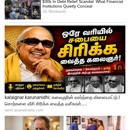
Related Articles
Summer Food Tips: கோடையில் உணவு
வீணாகாமல் இருக்க 10 சூப்பர் டிப்ஸ்!
Unhealthy Breakfast: இந்த 5