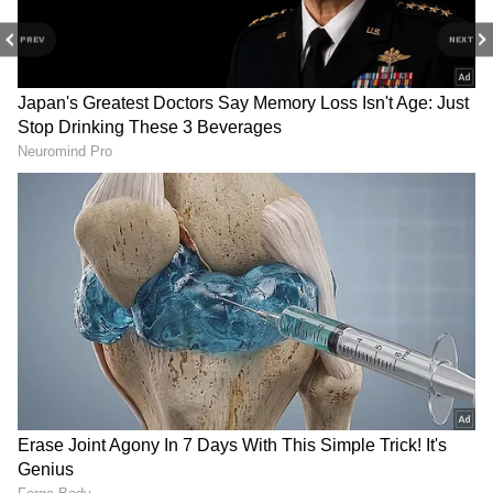
சொர்க்கம் ஊட்டி!
PREV
NEXT
தமிழ்நாட்டின் நீலகிரி மலையில் இருக்கும்
ஊட்டி, ஒரு கிளாசிக் சம்மர் ஸ்பாட். நீலகிரி
மலை ரயிலில் ஒரு பயணம்,
வண்ணமயமான தாவரவியல் பூங்காவுக்கு
ஒரு விசிட், அல்லது ஊட்டி ஏரியில் படகு
சவாரி என இந்த நகரம் வெயிலில் இருந்து
தப்பிக்க ஒரு புத்துணர்ச்சியான
அனுபவத்தைத் தரும். இதமான
வானிலையும், கண்ணுக்குக் குளிர்ச்சியான
நிலப்பரப்புகளும் தென்னிந்தியாவின்
சிறந்த இடங்களில் ஒன்றாக ஊட்டியை
மாற்றுகிறது. பட்ஜெட்டுல ஹினிமூன் டூர்
போறவங்களுக்கு இந்த இடம் சந்தோத்தை