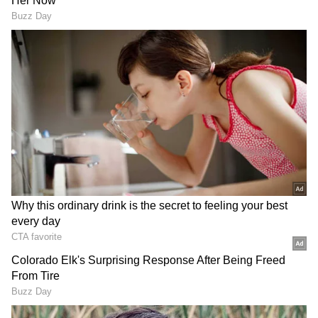
விஷயங்கள் இருக்கு. இல்லை என்றால்,
பழைய மணாலியின் அழகை
ரசித்துக்கொண்டே இருக்கலாம். ஜில்லுனு
காத்து, அழகான இயற்கை காட்சிகள்,
கலகலப்பான கஃபேக்கள் என இது ஒரு
சரியான கோடைக்கால புகலிடம். தேனிலவு
ஜோடிகளுக்கு செம்மையா இருக்கும்.
ஏசியாநெட் தமிழ்-ஐ உங்கள் முதன்மைத்
தேர்வாக்குங்கள்