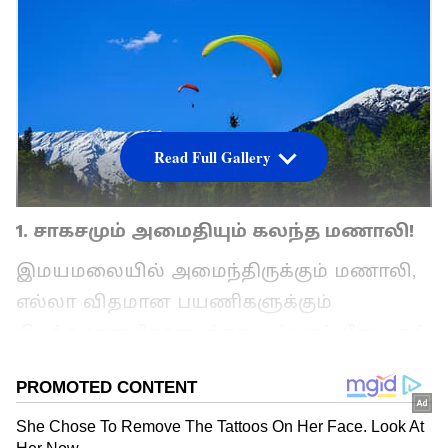
Read Full Gallery
1. சாகசமும் அமைதியும் கலந்த மணாலி!
இமயமலையில் அமைந்திருக்கும் மணாலி,
எல்லா விதமான பயணிகளுக்கும்
பிடித்தமான கோடைக்கால ஸ்பாட். சோலாங்
பள்ளத்தாக்கில் பாராகிளைடிங், ஹம்ப்டா
பாஸில் மலையேற்றம் என சாகச
விரும்பிகளுக்கு இங்கே நிறைய