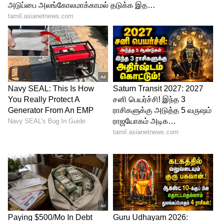
3. மலைகளின் ராணி டார்ஜிலிங்!
புகழ்பெற்ற டாய் டிரெய்ன் மற்றும்
கஞ்சன்ஜங்கா மலையின் பிரம்மிப்பூட்டும்
காட்சிகளுக்கு பெயர் பெற்றது டார்ஜிலிங்.
கோடைக்காலத்தில் இங்கே கண்டிப்பாக
போக வேண்டும். பனிமூட்டமான காலைப்
பொழுதில் எழுந்து, சூடான டார்ஜிலிங் டீயை
குடித்துக்கொண்டே, டைகர் ஹில்லில் சூரிய
உதயத்தைப் பார்க்கலாம். அமைதியான
மடாலயங்களும், காலனித்துவ கால
கட்டிடக்கலையும் இதன் அழகை இன்னும்
கூட்டுகிறது. தேனிலவு போறவங்க இந்த
இடத்தை கண்டிப்பா தேர்வு செய்யலாம்.