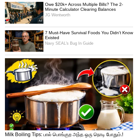
Related Articles
IRCTC Tour Package: பெங்களூர் டூ
ராமேஸ்வரம், மதுரை! 5 நாள் டூர் வெறும்
₹10,710
Summer Tour: உள்ளூர் செலவில் உலக
சுற்றுலா.! நீலக்கடலும், வெள்ளை
வீடுகளும்… கனவு போல ஒரு டூர்!
3
5