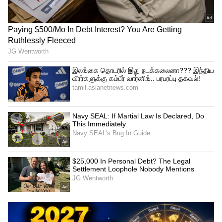
மரங்கள் மீது மட்டும் இடி ஏன் விழுகிறது?
இடிங்கிறது ஒரு மின்சாரப் பாய்ச்சல். அது
வானத்துல இருந்து பூமியை நோக்கி
வரும்போது, உயரமான மரங்கள் அதை
ஈர்க்குது. அதாவது, மரங்கள் மின்சாரத்தைக்
கடத்தியா (conductor) செயல்படுது.
அதனாலதான் மரங்கள் மேல இடி அதிகமா
விழுது. குறிப்பா, தனியா நிக்குற உயரமான
பனை, தென்னை மரங்கள் இயற்கையான
மின் கடத்திகளா வேலை செய்யுது.சில
மரங்களோட தண்டுல மின்சாரத்தைக்
கடத்தும் திரவங்கள் இருக்கிறதால, அது
இடியை ஈர்க்குது. ஆச்சரியமான விஷயம்
என்னன்னா, பனை மரங்களுக்கு இடியைத்