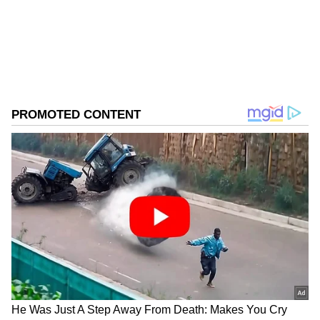
நிபுணர்கள் வரைக்கும்
எச்சரிக்கிறாங்க.ஆனா, இடினா என்ன? அது
ஏன் மரங்கள் மேல அதிகமா விழுது?
இதுக்குப் பின்னாடி இருக்கிற அறிவியல்
காரணங்கள் என்ன? இடி தாக்குதல்ல
இருந்து தப்பிக்க என்னென்ன
முன்னெச்சரிக்கை நடவடிக்கைகள்
எடுக்கணும்? இதையெல்லாம் பத்தி இங்க
தெரிஞ்சுக்கலாம்.
ஏசியாநெட் தமிழ்-ஐ உங்கள் முதன்மைத்
தேர்வாக்குங்கள்