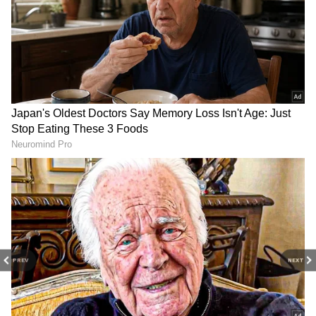
Image Credit :
Getty
இடி என்றால் என்ன, எப்படி
உருவாகிறது?
நிறைய பேர் இடியை நெருப்புன்னு
நினைக்கிறாங்க. ஆனா அது ஒரு
சக்திவாய்ந்த மின்சாரப் பாய்ச்சல்.
வானத்துல மேகங்களுக்கு நடுவுல சுமார் 30
கோடி மெகாவாட் மின்சாரம் உருவாகுது.
இது பூமியை நோக்கி வரும்போது, காத்தை
சூடாக்கி பிளாஸ்மாவா மாத்துது. இப்படி
ஒளியையும் வெப்பத்தையும் வெளியிடுற
இந்த மின்சாரம்தான் இடி. இது பூமியை
PREV
NEXT
அடையும்போது 27,000 செல்சியஸ்
வெப்பநிலையில இருக்கும். அதனாலதான்