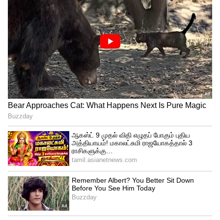
Image Credit :
Getty
தேவையில்லாத பாரம்!
நம்மில் பலர் காரின் டிக்கியிலோ அல்லது
பைக்கின் பாக்ஸிலோ தேவையில்லாத
பழைய பொருட்கள், ஹெல்மெட்டுகள், டூல்
பாக்ஸ்களை அப்படியே போட்டு
வைத்திருப்போம். வண்டியின் எடை கூடக்
கூட, இன்ஜினுக்கு அதிக லோடு ஏற்பட்டு
பெட்ரோல் குடிப்பது அதிகரிக்கும்.
வண்டியை லைட்டாக வையுங்கள்,
மைலேஜை அள்ளுங்கள்!