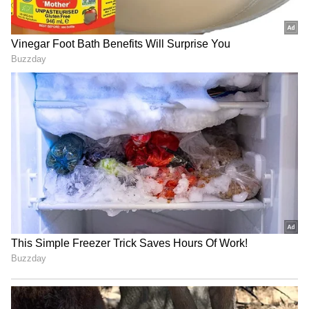
Related Articles
உங்க பழைய பைக் அதிக பெட்ரோல்
குடிக்குதா? மைலேஜை 'எகிற' வைக்க 5
சீக்ரெட் டிப்ஸ்
சுட்டெரிக்கும் வெயில்: உங்கள்
வாகனத்தை "கூல்" ஆக வைத்திருக்க
இதோ 10 வழிகள்!
3
6