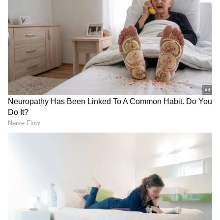
போட்டால் முழு அளவு மற்றும் மைலேஜ்
கிடைக்கும்!
ஏசியாநெட் தமிழ்-ஐ உங்கள் முதன்மைத்
தேர்வாக்குங்கள்