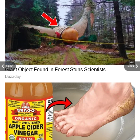
செய்து, 'டிராஃபிக் இல்லாத மாற்றுப் பாதை'
(Alternative Route) வழியாகச் சென்றால்
நேரமும் மிச்சம், எரிபொருளும் மிச்சம்.
PREV
NEXT