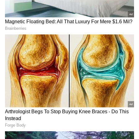
2
6
Image Credit :
Getty
மொபைல் மேப் 'ரூட்' பிளான்!
ஆபீசுக்கு தினமும் போற வழி தானே என்று
மேப் பார்க்காமல் கிளம்பாதீங்க. போகும்
வழியில் டிராஃபிக் ஜாம் இருந்தால், வண்டி
'ஐட்லிங்'கில் (Idle) நின்று பெட்ரோலை
உறிஞ்சிவிடும். கிளம்பும் போதே மேப் ஆன்