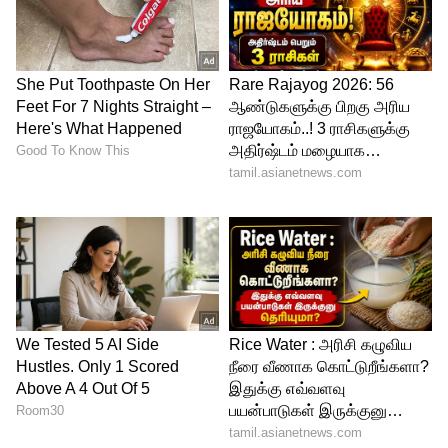
Image Credit :
Getty
சாதாரண காத்துக்கு குட்பை சொல்லுங்க!
டயர்களில் காற்று கம்மியாக இருந்தால்,
வண்டி இழுக்க அதிக பெட்ரோல்
தேவைப்படும். சாதாரண காற்றுக்கு
பதிலாக 'Nitrogen' காற்றை நிரப்புங்கள்.
இது டயர் சூடாவதைத் தடுத்து, நீண்ட
நாட்களுக்கு காற்றின் அழுத்தத்தைச் சீராக
வைக்கும். இதனால் இன்ஜின் ஸ்மூத்தாகி,
மைலேஜ் 5% முதல் 8% வரை அதிகரிக்கும்.
5
6