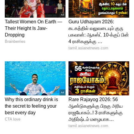
6
Image Credit :
Asianet News
பாதிப்புயாருக்கு அதிகமாக இருக்கும்?
மருத்துவ ஆய்வுகளின்படி எல்லோருக்கும்
தங்க நகைகள் ஒவ்வாமையை ஏற்படுத்தும்
என்பது தவறான நம்பிக்கை. சிலருக்கு
மட்டும் உடல் தன்மையின் காரணமாக
பிரச்சினை உருவாகிறது. குறிப்பாக நிக்கல்
ஒவ்வாமை ஏற்கனவே உள்ளவர்களுக்கு
இந்த பாதிப்பு அதிகமாக இருக்கும். மிகச்