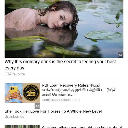
3
6
Image Credit :
Asianet News
தொடு ஒவ்வாமை ஏற்படலாம்
தங்க நகைகள் நீண்ட நேரம் தோலுடன்
தொடர்பில் இருந்தால் சிலருக்கு contact
dermatitis எனப்படும் தொடு ஒவ்வாமை
ஏற்படலாம். இதன் அறிகுறிகளாக தோல்
சிவத்தல், அரிப்பு, எரிச்சல், வீக்கம், சிறிய
கொப்புளங்கள் மற்றும் தோல் உலர்தல்
போன்றவை காணப்படலாம். குறிப்பாக