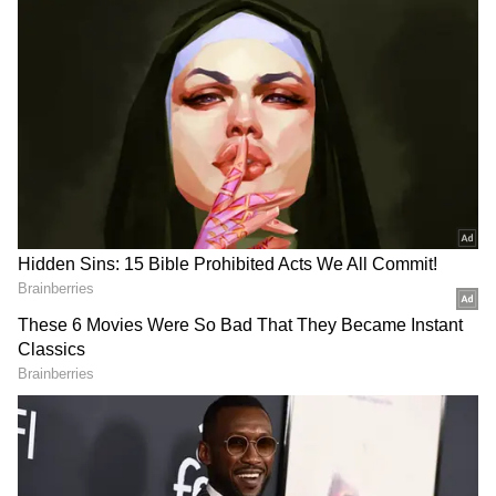
2
6
Image Credit :
Asianet News
நிக்கல், தாமிரம், வெள்ளி, கோபால்ட்
பொதுவாக 24 காரட் தூய தங்கம் மிகவும்
மென்மையானதாக இருப்பதால் நேரடியாக
நகை தயாரிக்கப் பயன்படாது. அதனால்
நகைகளுக்கு வலிமை மற்றும் அழகான
நிறம் கிடைக்க நிக்கல், தாமிரம், வெள்ளி,
கோபால்ட் போன்ற உலோகங்கள்