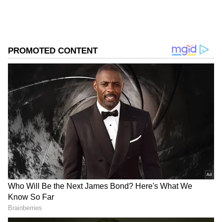
உருவாக்குவது தூய தங்கம் அல்ல; அதில்
கலக்கப்படும் பிற உலோகங்கள்தான்.
ஏசியாநெட் தமிழ்-ஐ உங்கள் முதன்மைத்
தேர்வாக்குங்கள்