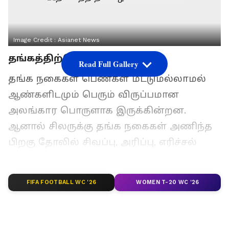
Image Credit :
Asianet News
தங்கத்திற்கே ஒவ்வாமையா?
Read Full Gallery
தங்க நகைகள் பெண்கள் மட்டுமல்லாமல்
ஆண்களிடமும் பெரும் விருப்பமான
அலங்கார பொருளாக இருக்கின்றன.
ஆனால் சிலருக்கு தங்க நகைகள் அணிந்த
பிறகு தோலில் சிவப்பு, அரிப்பு, எரிச்சல்
போன்ற பிரச்சனைகள் தோன்றுவது உண்டு.
இதனால் “தங்கத்திற்கே ஒவ்வாமையா?”
FIFA FOOTBALL WC '26
WOMEN T-20 WC '26
என்ற கேள்வி பலரிடமும் எழுகிறது.
உண்மையில் பெரும்பாலான
சந்தர்ப்பங்களில் பிரச்சனையை