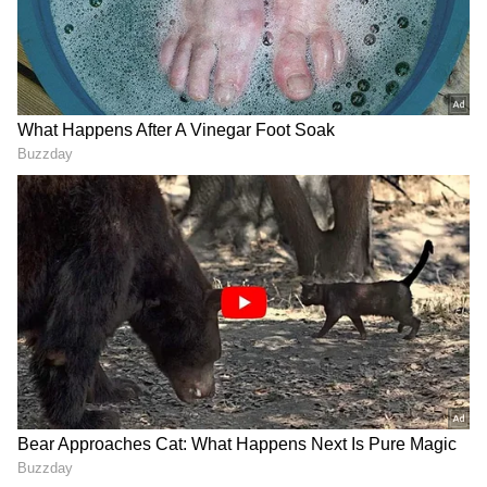
ரெசினுக்கான ஆரம்பகட்ட கிட் சுமார் ₹500-
க்கு கிடைக்கிறது. அழகாக பெயர் போட்ட
ஒரு கீ-செயினை மக்கள் ₹100 முதல் ₹250
வரை கொடுத்து வாங்கத் தயாராக
இருக்கிறார்கள்.