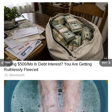
Image Credit :
Gemini
கஸ்டமைஸ்டு கீ-செயின் மற்றும் ரெசின்
ஆர்ட் (Cute Resin Keychains)
ரெசின் (Resin) என்பது ஒருவித திரவம். இது
காய்ந்த பிறகு கண்ணாடி போல
கடினமாகவும் பளபளப்பாகவும் மாறிவிடும்.
PREV
NEXT
இப்போ இன்டர்நெட்டில் இந்த பிசினஸ்தான்
செம டிரெண்டிங்கில் இருக்கு. இந்த ரெசின்
திரவத்துக்குள் சின்னதாக உலர்ந்த பூக்கள்,
கிளிட்டர் (ஜிகினா) அல்லது ஒருவரின்
பெயரின் முதல் எழுத்தை (Alphabet) வைத்து
மிக அழகான கீ-செயின்கள், பென்டன்ட்கள்
அல்லது புக்மார்க்குகள் செய்யலாம்.