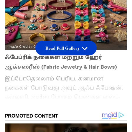
Image Credit :
Gemini
Read Full Gallery
ஃபேப்ரிக் நகைகள் மற்றும் ஹேர்
ஆக்சஸரீஸ் (Fabric Jewelry & Hair Bows)
இப்போதெல்லாம் பெரிய, கனமான
நகைகள் போடுவது அவுட் ஆஃப் ஃபேஷன்.
கல்லூரி, ஆபீஸ் போகும் பெண்கள் லைட்-
வெயிட், யூனிக் டிசைன்களைத்தான்
தேடுகிறார்கள். இதையே ஒரு பிசினஸ்
ஐடியாவாக மாற்றலாம். வீட்டில்