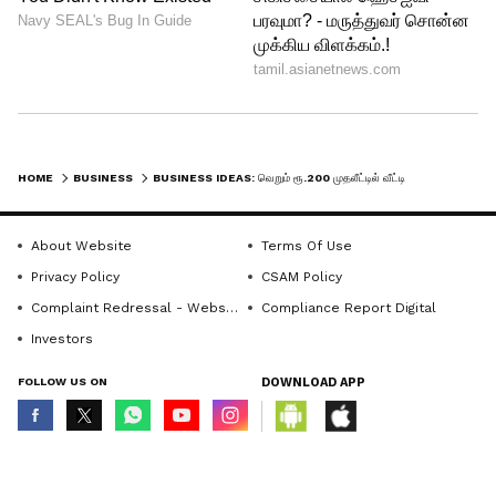
4
HOME
BUSINESS
BUSINESS IDEAS: வெறும் ரூ.200 முதலீட்டில் வீட்டிலிருந்தபடியே கை நிறைய சம்பாதிக்கலாம்.! பெண்களுக்கான சூப்பர் பிஸினஸ் ஐடியாக்கள்.!
6
About Website
Terms Of Use
Privacy Policy
CSAM Policy
Complaint Redressal - Website
Compliance Report Digital
Investors
FOLLOW US ON
DOWNLOAD APP
Image Credit :
Gemini
ஆர்கானிக் நறுமண மெழுகுவர்த்திகள்
© Copyright 2026 Asianxt Digital Technologies Private Limited (Formerly
(Scented Soy Candles)
known as Asianet News Media & Entertainment Private Limited) | All Rights
Reserved