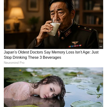
மீதமிருக்கும் கலர்ஃபுல் துணிகள், கோட்டா,
மணிகள், நூல்களை வைத்து அழகான
ஜிமிக்கிகள், சோக்கர்கள், பிரேஸ்லெட்கள்
செய்யலாம். கூடவே, சின்னக் குழந்தைகள்,
பெண்களுக்கான 'கியூட் ஹேர் போஸ்' (Hair
Bows), பூக்கள் பதித்த ஹேர் கிளிப்களுக்கும்
நல்ல டிமாண்ட் இருக்கு. இதை ஆரம்பிக்க
வெறும் ₹200 முதல் ₹500 வரை
மூலப்பொருள் வாங்கினால் போதும். ஒரு
செட் நகையை ₹150 முதல் ₹300 வரை
சுலபமாக விற்கலாம்.
ஏசியாநெட் தமிழ்-ஐ உங்கள் முதன்மைத்
தேர்வாக்குங்கள்