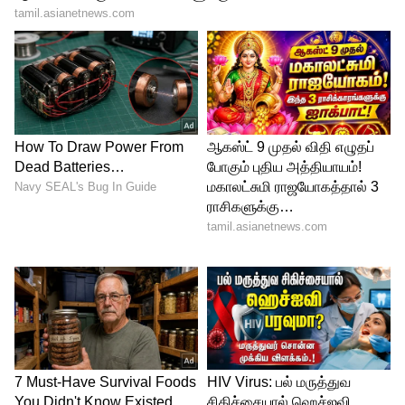
இலைகள், கலர்ஸைப் பயன்படுத்தி
அழகான மொய் கவர்கள், சாக்லேட்
பாக்ஸ்கள், நகை வைக்கும் பௌச்கள்
செய்யலாம். சார்ட் பேப்பர், ரிப்பன்
போன்றவற்றுக்கு ஆகும் செலவு ரொம்பவே
குறைவு. ஆனால், உங்கள்
கிரியேட்டிவிட்டிக்கு ஏற்ப, ஒரு கஸ்டமைஸ்டு
பாக்ஸ் ₹50 முதல் ₹100 வரை லாபம்
தரக்கூடும்.