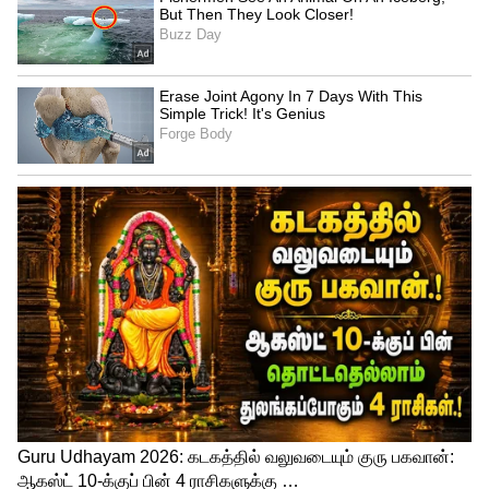
Image Credit :
Gemini
கஸ்டமைஸ்டு கிஃப்ட் பாக்ஸ் மற்றும்
கவர்கள் (Handmade Envelopes & Gift Boxes)
பண்டிகைகள், திருமணங்கள் அல்லது
பிறந்த நாட்களில், சாதாரண கவர்களில்
பணம் கொடுப்பதை இப்போது யாரும்
விரும்புவதில்லை. தங்கள் பரிசு தனித்துத்
தெரிய வேண்டும் என நினைக்கிறார்கள்.
நீங்கள் தடிமனான வண்ணக் காகிதங்கள்,
மறுசுழற்சி செய்யப்பட்ட தாள்கள், காய்ந்த