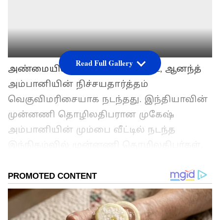
Read Full Gallery
அண்மையில் ராதிகா மெர்ச்சன்ட், ஆனந்த்
அம்பானியின் நிச்சயதார்த்தம்
வெகுவிமரிசையாக நடந்தது. இந்தியாவின்
முன்னணி தொழிலதிபரான முகேஷ்
அம்பானியின் மும்பை வீட்டில் நடந்த
இந்நிகழ்வில் முன்னணி தொழிலதிபர்கள்,
பாலிவுட் நட்சத்திரங்கள் உள்பட பலர்
கலந்து கொண்டனர். பாலிவுட்
நட்சத்திரங்கள் அனைவரும் அசத்தலான
உடைகளில் மிடுக்காக வந்திருந்தாலும்,