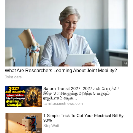
3
6
தங்க நிற லெஹங்கா அணிந்திருந்த
ராதிகா மெர்ச்சன்ட், அதற்கு ஏற்ற
மாதிரியான பெல்ட் மற்றும் காதணிகளை