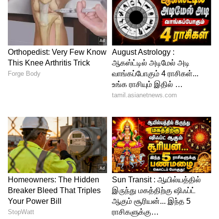
4
6
தன்னுடைய நண்பர்களுடன் பார்ட்டியில்
கலந்து கொண்ட ராதிகா மெர்ச்சன்ட்,
டோல்ஸ் அண்ட் கபனாவின் பிராண்ட்டில்
வெள்ளை வண்ணப் பூக்கள் டிசைன்
கொண்ட உடை, அதே பிராண்டில்