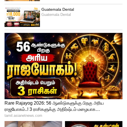
அணிந்திருந்தார். வைரம் பதிக்கப்பட்ட
நெக்லஸ், தென்றலுக்கு கை குலுக்கும்
காதணிகளுடன் தேவலோக கன்னி போல
ராதிகா காண்போரை திகைக்க வைத்தார்.
இதனை பிரபல ஆடை வடிவமைப்பாளர் அபு
ஜானி சந்தீப் கோஸ்லா வடிவமைத்தார்.