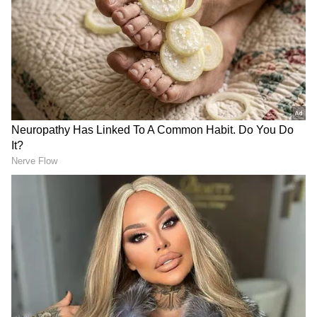
மணமகள் ராதிகா மெர்ச்சன்ட் எல்லோர்
கண்களையும் கவர்ந்தார்.அவர்
அணிந்திருந்த ஆடையின் விலையை இங்கு
காணலாம்.
ஏசியாநெட் தமிழ்-ஐ உங்கள் முதன்மைத்
தேர்வாக்குங்கள்