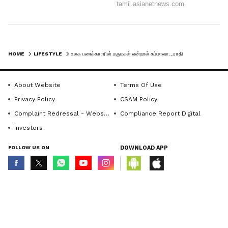
பிளாட்ஃபார்ம் ஹீல்ஸ் அணிந்துள்ளார்.
இதன் மதிப்பு 3.3 லட்ச ரூபாயாம்.
HOME
LIFESTYLE
உலக பணக்காரரின் மருமகள் என்றால் சும்மாவா...ராதிகா மெர்ச்சென்ட் பர்ஸ், ஆடை விலை தெரியுமா?
5
6
About Website
Terms Of Use
Privacy Policy
CSAM Policy
Complaint Redressal - Website
Compliance Report Digital
Investors
FOLLOW US ON
DOWNLOAD APP
இந்தி திரையுலகின் நட்சத்திரங்களான
© Copyright 2026 Asianxt Digital Technologies Private Limited (Formerly
ரன்வீர் சிங், தீபிகா படுகோன் திருமண
known as Asianet News Media & Entertainment Private Limited) | All Rights
Reserved
விழாவில் ராதிகா மெர்ச்சன்ட்
கலந்துகொண்டார். அப்போது அவர்