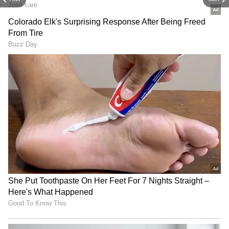
ஆடை மிரர் வேலைபாடுகள்
கொண்டிருந்தது. ஏராளமான எம்பிராய்டரி
வேலைகளும் செய்யப்பட்ட அந்த உடையின்
விலை 4 லட்ச ரூபாயாம்.